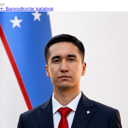
← Bunyodkorlar katalogi