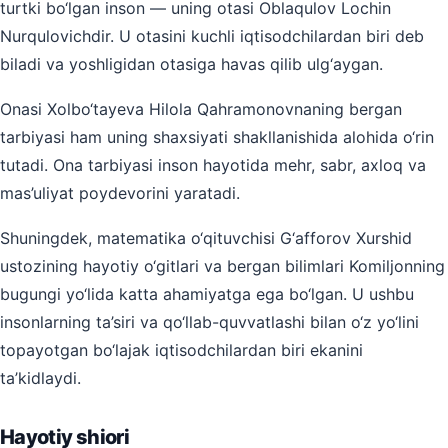
turtki bo‘lgan inson — uning otasi Oblaqulov Lochin
Nurqulovichdir. U otasini kuchli iqtisodchilardan biri deb
biladi va yoshligidan otasiga havas qilib ulg‘aygan.
Onasi Xolbo‘tayeva Hilola Qahramonovnaning bergan
tarbiyasi ham uning shaxsiyati shakllanishida alohida o‘rin
tutadi. Ona tarbiyasi inson hayotida mehr, sabr, axloq va
mas’uliyat poydevorini yaratadi.
Shuningdek, matematika o‘qituvchisi G‘afforov Xurshid
ustozining hayotiy o‘gitlari va bergan bilimlari Komiljonning
bugungi yo‘lida katta ahamiyatga ega bo‘lgan. U ushbu
insonlarning ta’siri va qo‘llab-quvvatlashi bilan o‘z yo‘lini
topayotgan bo‘lajak iqtisodchilardan biri ekanini
ta’kidlaydi.
Hayotiy shiori