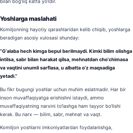
bilan bog‘liq katta yo‘ldir.
Yoshlarga maslahati
Komiljonning hayotiy qarashlaridan kelib chiqib, yoshlarga
beradigan asosiy xulosasi shunday:
“G‘alaba hech kimga bepul berilmaydi. Kimki bilim olishga
intilsa, sabr bilan harakat qilsa, mehnatdan cho‘chimasa
va vaqtini unumli sarflasa, u albatta o‘z maqsadiga
yetadi.”
Bu fikr bugungi yoshlar uchun muhim eslatmadir. Har bir
inson muvaffaqiyatga erishishni istaydi, ammo
muvaffaqiyatning narxini to‘lashga ham tayyor bo‘lishi
kerak. Bu narx — bilim, sabr, mehnat va vaqt.
Komiljon yoshlarni imkoniyatlardan foydalanishga,