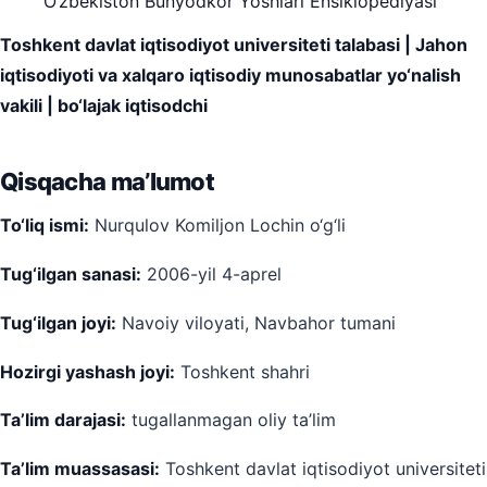
O‘zbekiston Bunyodkor Yoshlari Ensiklopediyasi
Toshkent davlat iqtisodiyot universiteti talabasi | Jahon
iqtisodiyoti va xalqaro iqtisodiy munosabatlar yo‘nalish
vakili | bo‘lajak iqtisodchi
Qisqacha ma’lumot
To‘liq ismi:
Nurqulov Komiljon Lochin o‘g‘li
Tug‘ilgan sanasi:
2006-yil 4-aprel
Tug‘ilgan joyi:
Navoiy viloyati, Navbahor tumani
Hozirgi yashash joyi:
Toshkent shahri
Ta’lim darajasi:
tugallanmagan oliy ta’lim
Ta’lim muassasasi:
Toshkent davlat iqtisodiyot universiteti