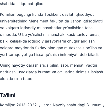
shahrida istiqomat qiladi.
Komiljon bugungi kunda Toshkent davlat iqtisodiyot
universitetining Menejment fakultetida Jahon iqtisodiyoti
va xalqaro iqtisodiy munosabatlar yo‘nalishida tahsil
olmoqda. U bu yo‘nalishni shunchaki kasb tanlovi emas,
balki kelajakda iqtisodiy jarayonlarni chuqur anglash,
xalqaro maydonda fikrlay oladigan mutaxassis bo‘lish va
yurt taraqqiyotiga hissa qo‘shish imkoniyati deb biladi.
Uning hayotiy qarashlarida bilim, sabr, mehnat, vaqtni
qadrlash, ustozlarga hurmat va o‘z ustida tinimsiz ishlash
alohida o‘rin tutadi.
Ta’limi
Komiljon 2013–2022-yillarda Navoiy shahridagi 8-umumiy