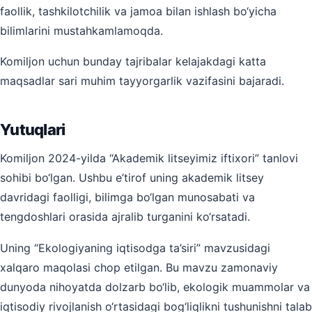
faollik, tashkilotchilik va jamoa bilan ishlash bo‘yicha
bilimlarini mustahkamlamoqda.
Komiljon uchun bunday tajribalar kelajakdagi katta
maqsadlar sari muhim tayyorgarlik vazifasini bajaradi.
Yutuqlari
Komiljon 2024-yilda “Akademik litseyimiz iftixori” tanlovi
sohibi bo‘lgan. Ushbu e’tirof uning akademik litsey
davridagi faolligi, bilimga bo‘lgan munosabati va
tengdoshlari orasida ajralib turganini ko‘rsatadi.
Uning “Ekologiyaning iqtisodga ta’siri” mavzusidagi
xalqaro maqolasi chop etilgan. Bu mavzu zamonaviy
dunyoda nihoyatda dolzarb bo‘lib, ekologik muammolar va
iqtisodiy rivojlanish o‘rtasidagi bog‘liqlikni tushunishni talab