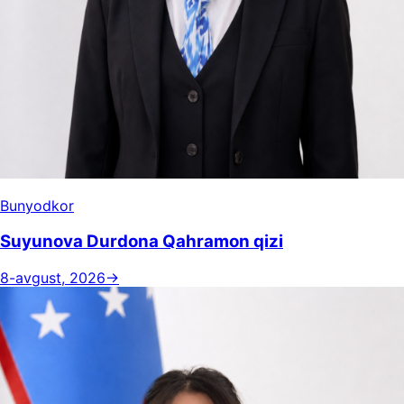
Bunyodkor
Suyunova Durdona Qahramon qizi
8-avgust, 2026
→