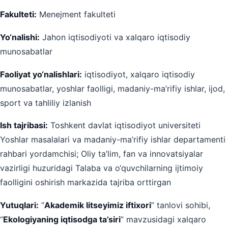
Fakulteti:
Menejment fakulteti
Yo‘nalishi:
Jahon iqtisodiyoti va xalqaro iqtisodiy
munosabatlar
Faoliyat yo‘nalishlari:
iqtisodiyot, xalqaro iqtisodiy
munosabatlar, yoshlar faolligi, madaniy-ma’rifiy ishlar, ijod,
sport va tahliliy izlanish
Ish tajribasi:
Toshkent davlat iqtisodiyot universiteti
Yoshlar masalalari va madaniy-ma’rifiy ishlar departamenti
rahbari yordamchisi; Oliy ta’lim, fan va innovatsiyalar
vazirligi huzuridagi Talaba va o‘quvchilarning ijtimoiy
faolligini oshirish markazida tajriba orttirgan
Yutuqlari:
“
Akademik litseyimiz iftixori
” tanlovi sohibi,
“
Ekologiyaning iqtisodga ta’siri
” mavzusidagi xalqaro