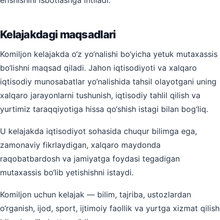
erishishini isbotlashga intiladi.
Kelajakdagi maqsadlari
Komiljon kelajakda o‘z yo‘nalishi bo‘yicha yetuk mutaxassis
bo‘lishni maqsad qiladi. Jahon iqtisodiyoti va xalqaro
iqtisodiy munosabatlar yo‘nalishida tahsil olayotgani uning
xalqaro jarayonlarni tushunish, iqtisodiy tahlil qilish va
yurtimiz taraqqiyotiga hissa qo‘shish istagi bilan bog‘liq.
U kelajakda iqtisodiyot sohasida chuqur bilimga ega,
zamonaviy fikrlaydigan, xalqaro maydonda
raqobatbardosh va jamiyatga foydasi tegadigan
mutaxassis bo‘lib yetishishni istaydi.
Komiljon uchun kelajak — bilim, tajriba, ustozlardan
o‘rganish, ijod, sport, ijtimoiy faollik va yurtga xizmat qilish