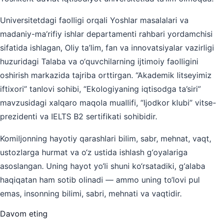
Universitetdagi faolligi orqali Yoshlar masalalari va
madaniy-ma’rifiy ishlar departamenti rahbari yordamchisi
sifatida ishlagan, Oliy ta’lim, fan va innovatsiyalar vazirligi
huzuridagi Talaba va o‘quvchilarning ijtimoiy faolligini
oshirish markazida tajriba orttirgan. “Akademik litseyimiz
iftixori” tanlovi sohibi, “Ekologiyaning iqtisodga ta’siri”
mavzusidagi xalqaro maqola muallifi, “Ijodkor klubi” vitse-
prezidenti va IELTS B2 sertifikati sohibidir.
Komiljonning hayotiy qarashlari bilim, sabr, mehnat, vaqt,
ustozlarga hurmat va o‘z ustida ishlash g‘oyalariga
asoslangan. Uning hayot yo‘li shuni ko‘rsatadiki, g‘alaba
haqiqatan ham sotib olinadi — ammo uning to‘lovi pul
emas, insonning bilimi, sabri, mehnati va vaqtidir.
Davom eting