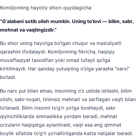
Komiljonning hayotiy shiori quyidagicha:
“G‘alabani sotib olish mumkin. Uning to‘lovi — bilim, sabr,
mehnat va vaqtingizdir.”
Bu shior uning hayotga bo‘lgan chuqur va mas’uliyatli
qarashini ifodalaydi. Komiljonning fikricha, haqiqiy
muvaffaqiyat tasodifan yoki omad tufayli qo‘lga
kiritilmaydi. Har qanday yutuqning o‘ziga yarasha “narxi”
bo‘ladi.
Bu narx pul bilan emas, insonning o‘z ustida ishlashi, bilim
olishi, sabr-toqati, tinimsiz mehnati va sarflagan vaqti bilan
to‘lanadi. Bilim insonni to‘g‘ri yo‘lga boshlaydi, sabr
qiyinchiliklarda sinmaslikka yordam beradi, mehnat
orzularni haqiqatga aylantiradi, vaqt esa eng qimmat
boylik sifatida to‘g‘ri yo‘naltirilganda katta natijalar beradi.