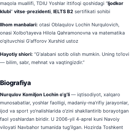
maqola muallifi, TDIU Yoshlar ittifoqi qoshidagi “
Ijodkor
klubi
”
vitse
-
prezidenti
,
IELTS B2
sertifikati sohibi
Ilhom manbalari:
otasi Oblaqulov Lochin Nurqulovich,
onasi Xolbo‘tayeva Hilola Qahramonovna va matematika
o‘qituvchisi G‘afforov Xurshid ustoz
Hayotiy shiori:
“G‘alabani sotib olish mumkin. Uning to‘lovi
— bilim, sabr, mehnat va vaqtingizdir.”
Biografiya
Nurqulov
Komiljon Lochin o‘g‘li
— iqtisodiyot, xalqaro
munosabatlar, yoshlar faolligi, madaniy-ma’rifiy jarayonlar,
ijod va sport yo‘nalishlarida o‘zini shakllantirib borayotgan
faol yoshlardan biridir. U 2006-yil 4-aprel kuni Navoiy
viloyati Navbahor tumanida tug‘ilgan. Hozirda Toshkent