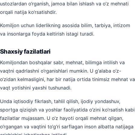
ustozlardan o‘rganish, jamoa bilan ishlash va o‘z mehnati
orqali natija ko‘rsatishdir.
Komiljon uchun liderlikning asosida bilim, tarbiya, intizom
va insonlarga foyda keltirish istagi turadi.
Shaxsiy fazilatlari
Komiljondan boshqalar sabr, mehnat, bilimga intilish va
vaqtni qadrlashni o‘rganishlari mumkin. U g‘alaba o‘z-
o‘zidan kelmasligini, har bir natija ortida tinimsiz mehnat va
vaqt yotishini yaxshi tushunadi.
Unda iqtisodiy fikrlash, tahlil qilish, ijodiy yondashuv,
sportga qiziqish va yoshlar faoliyatida o‘zini ko‘rsatish kabi
fazilatlar mujassam. U o‘z hayoti orqali mehnat qilgan,
o‘rgangan va vaqtini to‘g‘ri sarflagan inson albatta natijaga