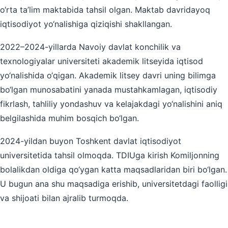
o‘rta ta’lim maktabida tahsil olgan. Maktab davridayoq
iqtisodiyot yo‘nalishiga qiziqishi shakllangan.
2022–2024-yillarda Navoiy davlat konchilik va
texnologiyalar universiteti akademik litseyida iqtisod
yo‘nalishida o‘qigan. Akademik litsey davri uning bilimga
bo‘lgan munosabatini yanada mustahkamlagan, iqtisodiy
fikrlash, tahliliy yondashuv va kelajakdagi yo‘nalishini aniq
belgilashida muhim bosqich bo‘lgan.
2024-yildan buyon Toshkent davlat iqtisodiyot
universitetida tahsil olmoqda. TDIUga kirish Komiljonning
bolalikdan oldiga qo‘ygan katta maqsadlaridan biri bo‘lgan.
U bugun ana shu maqsadiga erishib, universitetdagi faolligi
va shijoati bilan ajralib turmoqda.