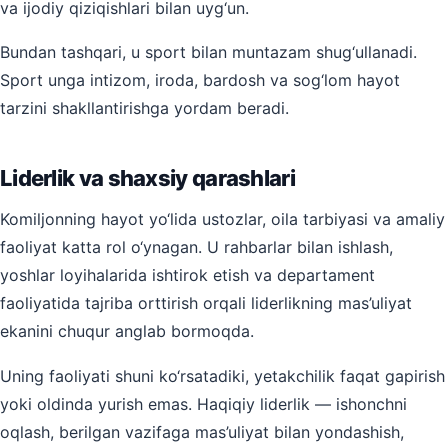
va ijodiy qiziqishlari bilan uyg‘un.
Bundan tashqari, u sport bilan muntazam shug‘ullanadi.
Sport unga intizom, iroda, bardosh va sog‘lom hayot
tarzini shakllantirishga yordam beradi.
Liderlik va shaxsiy qarashlari
Komiljonning hayot yo‘lida ustozlar, oila tarbiyasi va amaliy
faoliyat katta rol o‘ynagan. U rahbarlar bilan ishlash,
yoshlar loyihalarida ishtirok etish va departament
faoliyatida tajriba orttirish orqali liderlikning mas’uliyat
ekanini chuqur anglab bormoqda.
Uning faoliyati shuni ko‘rsatadiki, yetakchilik faqat gapirish
yoki oldinda yurish emas. Haqiqiy liderlik — ishonchni
oqlash, berilgan vazifaga mas’uliyat bilan yondashish,