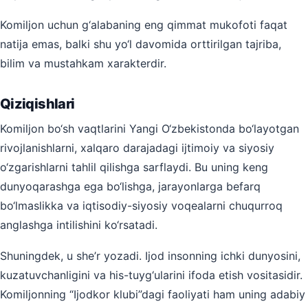
Komiljon uchun g‘alabaning eng qimmat mukofoti faqat
natija emas, balki shu yo‘l davomida orttirilgan tajriba,
bilim va mustahkam xarakterdir.
Qiziqishlari
Komiljon bo‘sh vaqtlarini Yangi O‘zbekistonda bo‘layotgan
rivojlanishlarni, xalqaro darajadagi ijtimoiy va siyosiy
o‘zgarishlarni tahlil qilishga sarflaydi. Bu uning keng
dunyoqarashga ega bo‘lishga, jarayonlarga befarq
bo‘lmaslikka va iqtisodiy-siyosiy voqealarni chuqurroq
anglashga intilishini ko‘rsatadi.
Shuningdek, u she’r yozadi. Ijod insonning ichki dunyosini,
kuzatuvchanligini va his-tuyg‘ularini ifoda etish vositasidir.
Komiljonning “Ijodkor klubi”dagi faoliyati ham uning adabiy