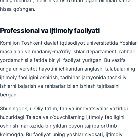
uning mehnati, intilishi va ustozidan olgan bilimlari katta
hissa qo‘shgan.
Professional va ijtimoiy faoliyati
Komiljon Toshkent davlat iqtisodiyot universitetida Yoshlar
masalalari va madaniy-ma’rifiy ishlar departamenti rahbari
yordamchisi sifatida bir yil faoliyat yuritgan. Bu vazifa
unga universitet hayotini ichkaridan anglash, talabalarning
ijtimoiy faolligini oshirish, tadbirlar jarayonida tashkiliy
ishlarni bajarish va rahbarlar bilan ishlash tajribasini
bergan.
Shuningdek, u Oliy ta’lim, fan va innovatsiyalar vazirligi
huzuridagi Talaba va o‘quvchilarning ijtimoiy faolligini
oshirish markazida bir yildan buyon tajriba orttirib
kelmoqda. Bu faoliyat uning yoshlar siyosati, ijtimoiy