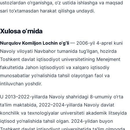
ustozlardan o‘rganishga, o‘z ustida ishlashga va maqsad
sari to‘xtamasdan harakat qilishga undaydi.
Xulosa o‘rnida
Nurqulov Komiljon Lochin o‘g‘li
— 2006-yil 4-aprel kuni
Navoiy viloyati Navbahor tumanida tug‘ilgan, hozirda
Toshkent davlat iqtisodiyot universitetining Menejment
fakultetida Jahon iqtisodiyoti va xalqaro iqtisodiy
munosabatlar yo‘nalishida tahsil olayotgan faol va
intiluvchan yoshdir.
U 2013–2022-yillarda Navoiy shahridagi 8-umumiy o‘rta
ta’lim maktabida, 2022–2024-yillarda Navoiy davlat
konchilik va texnologiyalar universiteti akademik litseyida
iqtisod yo‘nalishida tahsil olgan. 2024-yildan buyon
Toshkent davlat iqtisodiyot universitetida ta’lim olmoqda.