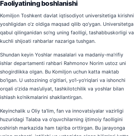
Faoliyatining boshlanishi
Komiljon Toshkent davlat iqtisodiyot universitetiga kirishni
yoshligidan o‘z oldiga maqsad qilib qo‘ygan. Universitetga
qabul qilinganidan so‘ng uning faolligi, tashabbuskorligi va
kuchli shijoati rahbarlar nazariga tushgan.
Shundan keyin Yoshlar masalalari va madaniy-ma’rifiy
ishlar departamenti rahbari Rahmonov Norim ustoz uni
shogirdlikka olgan. Bu Komiljon uchun katta maktab
bo‘lgan. U ustozining o‘gitlari, yo‘l-yo‘riqlari va ishonchi
orqali o‘zida mas’uliyat, tashkilotchilik va yoshlar bilan
ishlash ko‘nikmalarini shakllantirgan.
Keyinchalik u Oliy ta’lim, fan va innovatsiyalar vazirligi
huzuridagi Talaba va o‘quvchilarning ijtimoiy faolligini
oshirish markazida ham tajriba orttirgan. Bu jarayonga