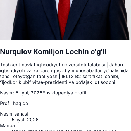
Nurqulov Komiljon Lochin o‘g‘li
Toshkent davlat iqtisodiyot universiteti talabasi | Jahon
iqtisodiyoti va xalqaro iqtisodiy munosabatlar yo‘nalishida
tahsil olayotgan faol yosh | IELTS B2 sertifikati sohibi,
“Ijodkor klubi” vitse-prezidenti va bo‘lajak iqtisodchi
Nashr:
5-iyul, 2026
Ensiklopediya profili
Profil haqida
Nashr sanasi
5-iyul, 2026
Manba