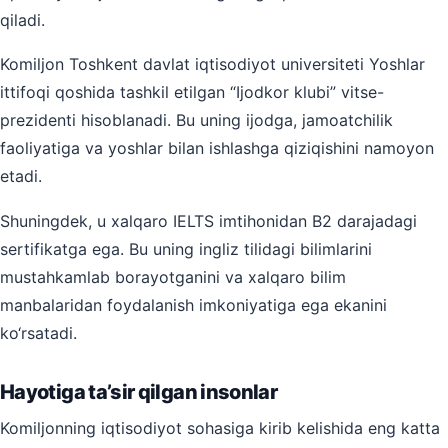
qiladi.
Komiljon Toshkent davlat iqtisodiyot universiteti Yoshlar
ittifoqi qoshida tashkil etilgan “Ijodkor klubi” vitse-
prezidenti hisoblanadi. Bu uning ijodga, jamoatchilik
faoliyatiga va yoshlar bilan ishlashga qiziqishini namoyon
etadi.
Shuningdek, u xalqaro IELTS imtihonidan B2 darajadagi
sertifikatga ega. Bu uning ingliz tilidagi bilimlarini
mustahkamlab borayotganini va xalqaro bilim
manbalaridan foydalanish imkoniyatiga ega ekanini
ko‘rsatadi.
Hayotiga ta’sir qilgan insonlar
Komiljonning iqtisodiyot sohasiga kirib kelishida eng katta