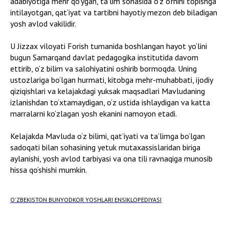
adabiyotiga mehr qo‘ygan, ta’lim sohasida o‘z o‘rnini topishga
intilayotgan, qat’iyat va tartibni hayotiy mezon deb biladigan
yosh avlod vakilidir.
U Jizzax viloyati Forish tumanida boshlangan hayot yo‘lini
bugun Samarqand davlat pedagogika institutida davom
ettirib, o‘z bilim va salohiyatini oshirib bormoqda. Uning
ustozlariga bo‘lgan hurmati, kitobga mehr-muhabbati, ijodiy
qiziqishlari va kelajakdagi yuksak maqsadlari Mavludaning
izlanishdan to‘xtamaydigan, o‘z ustida ishlaydigan va katta
marralarni ko‘zlagan yosh ekanini namoyon etadi.
Kelajakda Mavluda o‘z bilimi, qat’iyati va ta’limga bo‘lgan
sadoqati bilan sohasining yetuk mutaxassislaridan biriga
aylanishi, yosh avlod tarbiyasi va ona tili ravnaqiga munosib
hissa qo‘shishi mumkin.
O'ZBEKISTON BUNYODKOR YOSHLARI ENSIKLOPEDIYASI