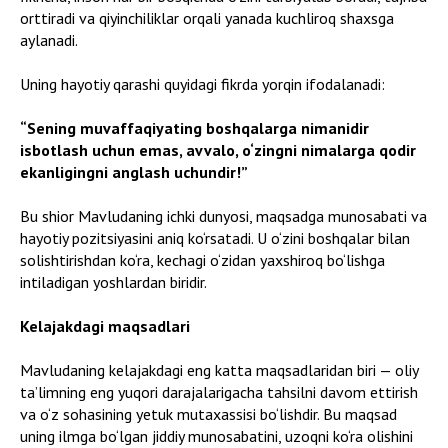
orttiradi va qiyinchiliklar orqali yanada kuchliroq shaxsga
aylanadi.
Uning hayotiy qarashi quyidagi fikrda yorqin ifodalanadi:
“Sening muvaffaqiyating boshqalarga nimanidir
isbotlash uchun emas, avvalo, o‘zingni nimalarga qodir
ekanligingni anglash uchundir!”
Bu shior Mavludaning ichki dunyosi, maqsadga munosabati va
hayotiy pozitsiyasini aniq ko‘rsatadi. U o‘zini boshqalar bilan
solishtirishdan ko‘ra, kechagi o‘zidan yaxshiroq bo‘lishga
intiladigan yoshlardan biridir.
Kelajakdagi maqsadlari
Mavludaning kelajakdagi eng katta maqsadlaridan biri — oliy
ta’limning eng yuqori darajalarigacha tahsilni davom ettirish
va o‘z sohasining yetuk mutaxassisi bo‘lishdir. Bu maqsad
uning ilmga bo‘lgan jiddiy munosabatini, uzoqni ko‘ra olishini