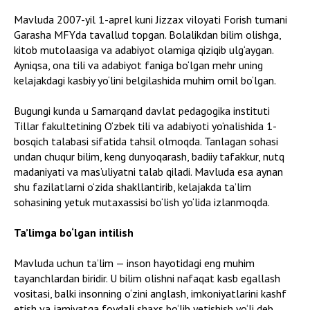
Mavluda 2007-yil 1-aprel kuni Jizzax viloyati Forish tumani
Garasha MFYda tavallud topgan. Bolalikdan bilim olishga,
kitob mutolaasiga va adabiyot olamiga qiziqib ulg‘aygan.
Ayniqsa, ona tili va adabiyot faniga bo‘lgan mehr uning
kelajakdagi kasbiy yo‘lini belgilashida muhim omil bo‘lgan.
Bugungi kunda u Samarqand davlat pedagogika instituti
Tillar fakultetining O‘zbek tili va adabiyoti yo‘nalishida 1-
bosqich talabasi sifatida tahsil olmoqda. Tanlagan sohasi
undan chuqur bilim, keng dunyoqarash, badiiy tafakkur, nutq
madaniyati va mas’uliyatni talab qiladi. Mavluda esa aynan
shu fazilatlarni o‘zida shakllantirib, kelajakda ta’lim
sohasining yetuk mutaxassisi bo‘lish yo‘lida izlanmoqda.
Ta’limga bo‘lgan intilish
Mavluda uchun ta’lim — inson hayotidagi eng muhim
tayanchlardan biridir. U bilim olishni nafaqat kasb egallash
vositasi, balki insonning o‘zini anglash, imkoniyatlarini kashf
etish va jamiyatga foydali shaxs bo‘lib yetishish yo‘li deb