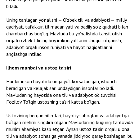
biladi.
Uning tanlagan yo‘nalishi — O‘zbek tili va adabiyoti — milliy
qadriyat, tafakkur, til madaniyati va badiiy so‘z qudrati bilan
chambarchas bog‘liq. Mavluda bu yo‘nalishda tahsil olish
orqali o‘zbek tilining boy imkoniyatlarini chuqur o‘rganish,
adabiyot orqali inson ruhiyati va hayot haqiqatlarini
anglashga intiladi.
Ilhom manbai va ustoz ta’siri
Har bir inson hayotida unga yo‘l ko‘rsatadigan, ishonch
beradigan va kelajak sari undaydigan insonlar bo‘ladi.
Mavludaning hayotida ona tili va adabiyot o‘qituvchisi
Fozilov To‘lqin ustozning ta’siri katta bo‘lgan.
Ustozining bergan bilimlari, hayotiy saboqlari va adabiyotga
bo‘lgan mehrni singdira olgani Mavludaning bugungi tanlovida
muhim ahamiyat kasb etgan. Aynan ustoz ta’siri orqali u ona
tili va adabiyot sohasiga yanada jiddiyroq qaray boshlagan, bu