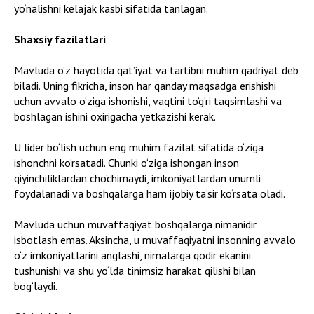
yo‘nalishni kelajak kasbi sifatida tanlagan.
Shaxsiy fazilatlari
Mavluda o‘z hayotida qat’iyat va tartibni muhim qadriyat deb
biladi. Uning fikricha, inson har qanday maqsadga erishishi
uchun avvalo o‘ziga ishonishi, vaqtini to‘g‘ri taqsimlashi va
boshlagan ishini oxirigacha yetkazishi kerak.
U lider bo‘lish uchun eng muhim fazilat sifatida o‘ziga
ishonchni ko‘rsatadi. Chunki o‘ziga ishongan inson
qiyinchiliklardan cho‘chimaydi, imkoniyatlardan unumli
foydalanadi va boshqalarga ham ijobiy ta’sir ko‘rsata oladi.
Mavluda uchun muvaffaqiyat boshqalarga nimanidir
isbotlash emas. Aksincha, u muvaffaqiyatni insonning avvalo
o‘z imkoniyatlarini anglashi, nimalarga qodir ekanini
tushunishi va shu yo‘lda tinimsiz harakat qilishi bilan
bog‘laydi.