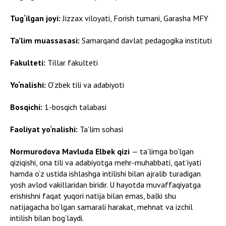
Tug‘ilgan joyi:
Jizzax viloyati, Forish tumani, Garasha MFY
Ta’lim muassasasi:
Samarqand davlat pedagogika instituti
Fakulteti:
Tillar fakulteti
Yo‘nalishi:
O‘zbek tili va adabiyoti
Bosqichi:
1-bosqich talabasi
Faoliyat yo‘nalishi:
Ta’lim sohasi
Normurodova Mavluda Elbek qizi
— ta’limga bo‘lgan
qiziqishi, ona tili va adabiyotga mehr-muhabbati, qat’iyati
hamda o‘z ustida ishlashga intilishi bilan ajralib turadigan
yosh avlod vakillaridan biridir. U hayotda muvaffaqiyatga
erishishni faqat yuqori natija bilan emas, balki shu
natijagacha bo‘lgan samarali harakat, mehnat va izchil
intilish bilan bog‘laydi.