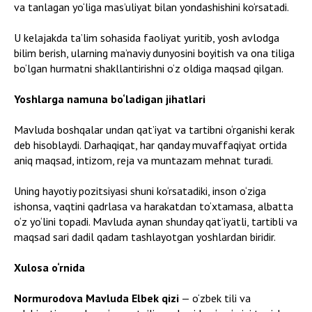
va tanlagan yo‘liga mas’uliyat bilan yondashishini ko‘rsatadi.
U kelajakda ta’lim sohasida faoliyat yuritib, yosh avlodga
bilim berish, ularning ma’naviy dunyosini boyitish va ona tiliga
bo‘lgan hurmatni shakllantirishni o‘z oldiga maqsad qilgan.
Yoshlarga namuna bo‘ladigan jihatlari
Mavluda boshqalar undan qat’iyat va tartibni o‘rganishi kerak
deb hisoblaydi. Darhaqiqat, har qanday muvaffaqiyat ortida
aniq maqsad, intizom, reja va muntazam mehnat turadi.
Uning hayotiy pozitsiyasi shuni ko‘rsatadiki, inson o‘ziga
ishonsa, vaqtini qadrlasa va harakatdan to‘xtamasa, albatta
o‘z yo‘lini topadi. Mavluda aynan shunday qat’iyatli, tartibli va
maqsad sari dadil qadam tashlayotgan yoshlardan biridir.
Xulosa o‘rnida
Normurodova Mavluda Elbek qizi
— o‘zbek tili va