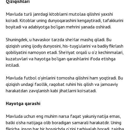
Qiziqishlari
Mavluda turli janrdagi kitoblarni mutolaa qilishni yaxshi
ko‘radi. Kitoblar uning dunyoqarashini kengaytiradi, tafakkurini
boyitadi va adabiyotga bo‘lgan mehrini yanada oshiradi.
Shuningdek, u havaskor tarzda she’rlar mashq qiladi. Bu
qiziqish uning ijodiy dunyosini, his-tuyg‘ularini va badiiy fikrlash
qobiliyatini namoyon etadi. She’riyat orqali u o‘z kechinmalari,
kuzatuvlari va hayotga bo‘lgan qarashlarini ifoda etishga
intiladi.
Mavluda futbol o‘yinlarini tomosha qilishni ham yoqtiradi. Bu
qiziqish undagi faollik, raqobat ruhini his qilish va jamoaviy
harakatdan zavqlanish kabi jihatlarni ko‘rsatadi.
Hayotga qarashi
Mavluda uchun eng muhim narsa faqat yakuniy natija emas,
balki o‘sha natijaga olib boradigan samarali harakatdir. Uning
fikricha, inson har bir bosqichda o‘zini tarbiyalab boradi, tajriba