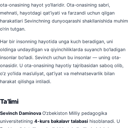
ota-onasining hayot yo‘llaridir. Ota-onasining sabri,
mehnati, hayotdagi qat’iyati va farzandi uchun qilgan
harakatlari Sevinchning dunyoqarashi shakllanishida muhim
o‘rin tutgan.
Har bir insonning hayotida unga kuch beradigan, uni
oldinga undaydigan va qiyinchiliklarda suyanch bo‘ladigan
insonlar bo‘ladi. Sevinch uchun bu insonlar — uning ota-
onasidir. U ota-onasining hayotiy tajribasidan saboq olib,
o‘z yo‘lida mas’uliyat, qat’iyat va mehnatsevarlik bilan
harakat qilishga intiladi.
Ta’limi
Sevinch Daminova
O‘zbekiston Milliy pedagogika
universitetining
4-kurs bakalavr talabasi
hisoblanadi. U