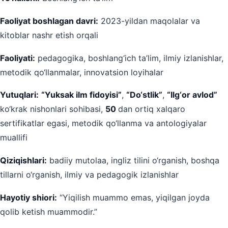
Faoliyat boshlagan davri:
2023-yildan maqolalar va
kitoblar nashr etish orqali
Faoliyati:
pedagogika, boshlang‘ich ta’lim, ilmiy izlanishlar,
metodik qo‘llanmalar, innovatsion loyihalar
Yutuqlari:
“Yuksak ilm fidoyisi”
,
“Do‘stlik”
,
“Ilg‘or avlod”
ko‘krak nishonlari sohibasi,
50
dan ortiq xalqaro
sertifikatlar egasi, metodik qo‘llanma va antologiyalar
muallifi
Qiziqishlari:
badiiy mutolaa, ingliz tilini o‘rganish, boshqa
tillarni o‘rganish, ilmiy va pedagogik izlanishlar
Hayotiy shiori:
“Yiqilish muammo emas, yiqilgan joyda
qolib ketish muammodir.”