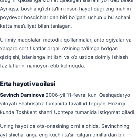
Ayniqsa, boshlang‘ich ta’lim inson hayotidagi eng muhim
poydevor bosqichlaridan biri bo‘lgani uchun u bu sohani
katta mas’uliyat bilan tanlagan.
U ilmiy maqolalar, metodik qo‘llanmalar, antologiyalar va
xalqaro sertifikatlar orqali o‘zining ta’limga bo‘lgan
qiziqishi, izlanishga intilishi va o‘z ustida doimiy ishlash
fazilatlarini namoyon etib kelmoqda.
Erta hayoti va oilasi
Sevinch Daminova
2006-yil 11-fevral kuni Qashqadaryo
viloyati Shahrisabz tumanida tavallud topgan. Hozirgi
kunda Toshkent shahri Uchtepa tumanida istiqomat qiladi.
Uning hayotida ota-onasining o‘rni alohida. Sevinchning
aytishicha, unga eng kuchli ta’sir qilgan omillardan biri —