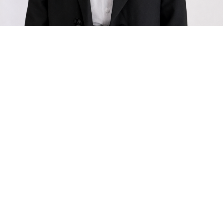
siyosat
Jalilova Shaxlo Javlon qizi
8-avgust, 2026
→