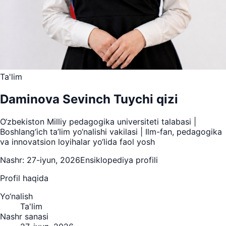
Ta'lim
Daminova Sevinch Tuychi qizi
O‘zbekiston Milliy pedagogika universiteti talabasi |
Boshlang‘ich ta’lim yo‘nalishi vakilasi | Ilm-fan, pedagogika
va innovatsion loyihalar yo‘lida faol yosh
Nashr:
27-iyun, 2026
Ensiklopediya profili
Profil haqida
Yo‘nalish
Ta'lim
Nashr sanasi