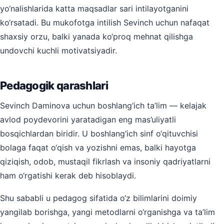
yo‘nalishlarida katta maqsadlar sari intilayotganini
ko‘rsatadi. Bu mukofotga intilish Sevinch uchun nafaqat
shaxsiy orzu, balki yanada ko‘proq mehnat qilishga
undovchi kuchli motivatsiyadir.
Pedagogik qarashlari
Sevinch Daminova uchun boshlang‘ich ta’lim — kelajak
avlod poydevorini yaratadigan eng mas’uliyatli
bosqichlardan biridir. U boshlang‘ich sinf o‘qituvchisi
bolaga faqat o‘qish va yozishni emas, balki hayotga
qiziqish, odob, mustaqil fikrlash va insoniy qadriyatlarni
ham o‘rgatishi kerak deb hisoblaydi.
Shu sababli u pedagog sifatida o‘z bilimlarini doimiy
yangilab borishga, yangi metodlarni o‘rganishga va ta’lim