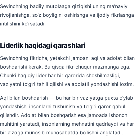
Sevinchning badiiy mutolaaga qiziqishi uning ma’naviy
rivojlanishga, so‘z boyligini oshirishga va ijodiy fikrlashga
intilishini ko‘rsatadi.
Liderlik haqidagi qarashlari
Sevinchning fikricha, yetakchi jamoani aql va adolat bilan
boshqarishi kerak. Bu qisqa fikr chuqur mazmunga ega.
Chunki haqiqiy lider har bir qarorida shoshilmasligi,
vaziyatni to‘g‘ri tahlil qilishi va adolatli yondashishi lozim.
Aql bilan boshqarish — bu har bir vaziyatga puxta o‘ylab
yondashish, insonlarni tushunish va to‘g‘ri qaror qabul
qilishdir. Adolat bilan boshqarish esa jamoada ishonch
muhitini yaratadi, insonlarning mehnatini qadrlaydi va har
bir a’zoga munosib munosabatda bo‘lishni anglatadi.