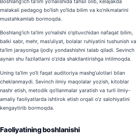
Boshlang‘ich ta’lim yo‘nalishida tahsil olib, kelajakda
malakali pedagog bo‘lish yo‘lida bilim va ko‘nikmalarini
mustahkamlab bormoqda.
Boshlang‘ich ta’lim yo‘nalishi o‘qituvchidan nafaqat bilim,
balki sabr, mehr, mas’uliyat, bolalar ruhiyatini tushunish va
ta’lim jarayoniga ijodiy yondashishni talab qiladi. Sevinch
aynan shu fazilatlarni o‘zida shakllantirishga intilmoqda.
Uning ta’lim yo‘li faqat auditoriya mashg‘ulotlari bilan
cheklanmaydi. Sevinch ilmiy maqolalar yozish, kitoblar
nashr etish, metodik qo‘llanmalar yaratish va turli ilmiy-
amaliy faoliyatlarda ishtirok etish orqali o‘z salohiyatini
kengaytirib bormoqda.
Faoliyatining boshlanishi