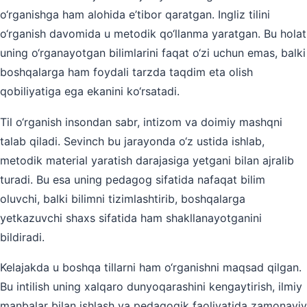
o‘rganishga ham alohida e’tibor qaratgan. Ingliz tilini
o‘rganish davomida u metodik qo‘llanma yaratgan. Bu holat
uning o‘rganayotgan bilimlarini faqat o‘zi uchun emas, balki
boshqalarga ham foydali tarzda taqdim eta olish
qobiliyatiga ega ekanini ko‘rsatadi.
Til o‘rganish insondan sabr, intizom va doimiy mashqni
talab qiladi. Sevinch bu jarayonda o‘z ustida ishlab,
metodik material yaratish darajasiga yetgani bilan ajralib
turadi. Bu esa uning pedagog sifatida nafaqat bilim
oluvchi, balki bilimni tizimlashtirib, boshqalarga
yetkazuvchi shaxs sifatida ham shakllanayotganini
bildiradi.
Kelajakda u boshqa tillarni ham o‘rganishni maqsad qilgan.
Bu intilish uning xalqaro dunyoqarashini kengaytirish, ilmiy
manbalar bilan ishlash va pedagogik faoliyatida zamonaviy