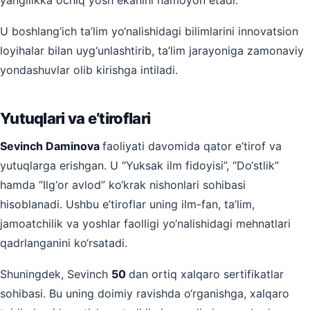
yangilikka ochiq yosh ekanini namoyon etadi.
U boshlang‘ich ta’lim yo‘nalishidagi bilimlarini innovatsion
loyihalar bilan uyg‘unlashtirib, ta’lim jarayoniga zamonaviy
yondashuvlar olib kirishga intiladi.
Yutuqlari va e’tiroflari
Sevinch Daminova
faoliyati davomida qator e’tirof va
yutuqlarga erishgan. U “Yuksak ilm fidoyisi”, “Do‘stlik”
hamda “Ilg‘or avlod” ko‘krak nishonlari sohibasi
hisoblanadi. Ushbu e’tiroflar uning ilm-fan, ta’lim,
jamoatchilik va yoshlar faolligi yo‘nalishidagi mehnatlari
qadrlanganini ko‘rsatadi.
Shuningdek, Sevinch
50
dan ortiq xalqaro sertifikatlar
sohibasi. Bu uning doimiy ravishda o‘rganishga, xalqaro