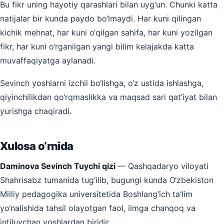
Bu fikr uning hayotiy qarashlari bilan uyg‘un. Chunki katta
natijalar bir kunda paydo bo‘lmaydi. Har kuni qilingan
kichik mehnat, har kuni o‘qilgan sahifa, har kuni yozilgan
fikr, har kuni o‘rganilgan yangi bilim kelajakda katta
muvaffaqiyatga aylanadi.
Sevinch yoshlarni izchil bo‘lishga, o‘z ustida ishlashga,
qiyinchilikdan qo‘rqmaslikka va maqsad sari qat’iyat bilan
yurishga chaqiradi.
Xulosa o‘rnida
Daminova Sevinch Tuychi qizi
— Qashqadaryo viloyati
Shahrisabz tumanida tug‘ilib, bugungi kunda O‘zbekiston
Milliy pedagogika universitetida Boshlang‘ich ta’lim
yo‘nalishida tahsil olayotgan faol, ilmga chanqoq va
intiluvchan yoshlardan biridir.