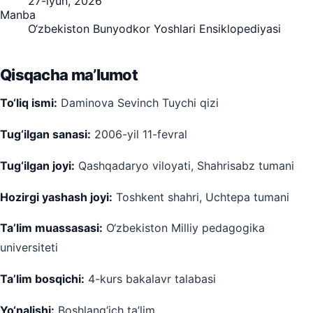
27-iyun, 2026
Manba
O‘zbekiston Bunyodkor Yoshlari Ensiklopediyasi
Qisqacha ma’lumot
To‘liq ismi:
Daminova Sevinch Tuychi qizi
Tug‘ilgan sanasi:
2006-yil 11-fevral
Tug‘ilgan joyi:
Qashqadaryo viloyati, Shahrisabz tumani
Hozirgi yashash joyi:
Toshkent shahri, Uchtepa tumani
Ta’lim muassasasi:
O‘zbekiston Milliy pedagogika
universiteti
Ta’lim bosqichi:
4-kurs bakalavr talabasi
Yo‘nalishi:
Boshlang‘ich ta’lim