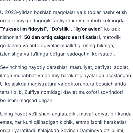
U 2023-yildan boshlab maqolalar va kitoblar nashr etish
orqali ilmiy-pedagogik faoliyatini rivojlantirib kelmoqda.
“Yuksak ilm fidoyisi”
,
“Do‘stlik”
,
“Ilg‘or avlod”
ko‘krak
nishonlari,
50 dan ortiq xalqaro sertifikatlari
, metodik
qo‘llanma va antologiyalar muallifligi uning bilimga,
izlanishga va ta’limga bo‘lgan sadoqatini ko‘rsatadi.
Sevinchning hayotiy qarashlari mas’uliyat, qat’iyat, adolat,
ilmga muhabbat va doimiy harakat g‘oyalariga asoslangan.
U kelajakda magistratura va doktorantura bosqichlarida
tahsil olib, Zulfiya nomidagi davlat mukofoti sovrindori
bo‘lishni maqsad qilgan.
Uning hayot yo‘li shuni anglatadiki, muvaffaqiyat bir kunda
emas, har kuni qilinadigan kichik, ammo izchil harakatlar
orqali yaratiladi. Kelajakda Sevinch Daminova o‘z bilimi,