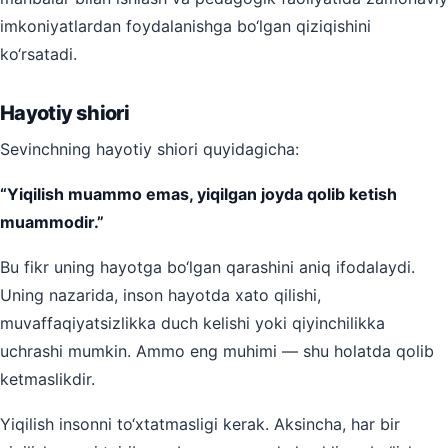
imkoniyatlardan foydalanishga bo‘lgan qiziqishini
ko‘rsatadi.
Hayotiy shiori
Sevinchning hayotiy shiori quyidagicha:
“Yiqilish muammo emas, yiqilgan joyda qolib ketish
muammodir.”
Bu fikr uning hayotga bo‘lgan qarashini aniq ifodalaydi.
Uning nazarida, inson hayotda xato qilishi,
muvaffaqiyatsizlikka duch kelishi yoki qiyinchilikka
uchrashi mumkin. Ammo eng muhimi — shu holatda qolib
ketmaslikdir.
Yiqilish insonni to‘xtatmasligi kerak. Aksincha, har bir