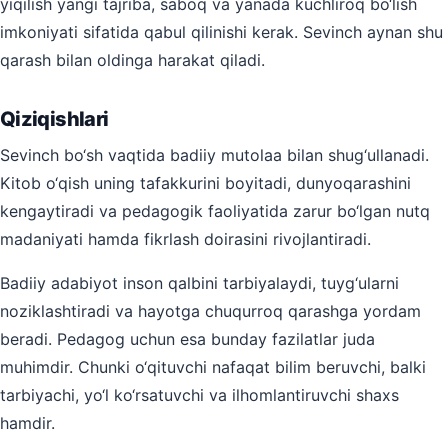
yiqilish yangi tajriba, saboq va yanada kuchliroq bo‘lish
imkoniyati sifatida qabul qilinishi kerak. Sevinch aynan shu
qarash bilan oldinga harakat qiladi.
Qiziqishlari
Sevinch bo‘sh vaqtida badiiy mutolaa bilan shug‘ullanadi.
Kitob o‘qish uning tafakkurini boyitadi, dunyoqarashini
kengaytiradi va pedagogik faoliyatida zarur bo‘lgan nutq
madaniyati hamda fikrlash doirasini rivojlantiradi.
Badiiy adabiyot inson qalbini tarbiyalaydi, tuyg‘ularni
noziklashtiradi va hayotga chuqurroq qarashga yordam
beradi. Pedagog uchun esa bunday fazilatlar juda
muhimdir. Chunki o‘qituvchi nafaqat bilim beruvchi, balki
tarbiyachi, yo‘l ko‘rsatuvchi va ilhomlantiruvchi shaxs
hamdir.