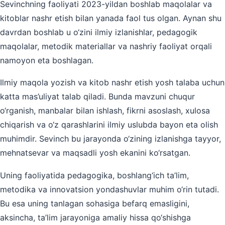
Sevinchning faoliyati 2023-yildan boshlab maqolalar va
kitoblar nashr etish bilan yanada faol tus olgan. Aynan shu
davrdan boshlab u o‘zini ilmiy izlanishlar, pedagogik
maqolalar, metodik materiallar va nashriy faoliyat orqali
namoyon eta boshlagan.
Ilmiy maqola yozish va kitob nashr etish yosh talaba uchun
katta mas’uliyat talab qiladi. Bunda mavzuni chuqur
o‘rganish, manbalar bilan ishlash, fikrni asoslash, xulosa
chiqarish va o‘z qarashlarini ilmiy uslubda bayon eta olish
muhimdir. Sevinch bu jarayonda o‘zining izlanishga tayyor,
mehnatsevar va maqsadli yosh ekanini ko‘rsatgan.
Uning faoliyatida pedagogika, boshlang‘ich ta’lim,
metodika va innovatsion yondashuvlar muhim o‘rin tutadi.
Bu esa uning tanlagan sohasiga befarq emasligini,
aksincha, ta’lim jarayoniga amaliy hissa qo‘shishga