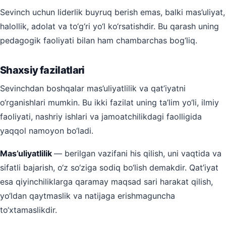
Sevinch uchun liderlik buyruq berish emas, balki mas’uliyat,
halollik, adolat va to‘g‘ri yo‘l ko‘rsatishdir. Bu qarash uning
pedagogik faoliyati bilan ham chambarchas bog‘liq.
Shaxsiy fazilatlari
Sevinchdan boshqalar mas’uliyatlilik va qat’iyatni
o‘rganishlari mumkin. Bu ikki fazilat uning ta’lim yo‘li, ilmiy
faoliyati, nashriy ishlari va jamoatchilikdagi faolligida
yaqqol namoyon bo‘ladi.
Mas’uliyatlilik
— berilgan vazifani his qilish, uni vaqtida va
sifatli bajarish, o‘z so‘ziga sodiq bo‘lish demakdir. Qat’iyat
esa qiyinchiliklarga qaramay maqsad sari harakat qilish,
yo‘ldan qaytmaslik va natijaga erishmaguncha
to‘xtamaslikdir.