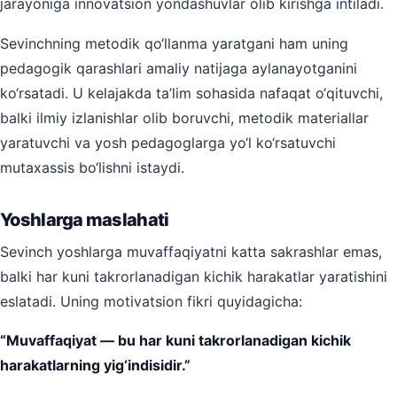
jarayoniga innovatsion yondashuvlar olib kirishga intiladi.
Sevinchning metodik qo‘llanma yaratgani ham uning
pedagogik qarashlari amaliy natijaga aylanayotganini
ko‘rsatadi. U kelajakda ta’lim sohasida nafaqat o‘qituvchi,
balki ilmiy izlanishlar olib boruvchi, metodik materiallar
yaratuvchi va yosh pedagoglarga yo‘l ko‘rsatuvchi
mutaxassis bo‘lishni istaydi.
Yoshlarga maslahati
Sevinch yoshlarga muvaffaqiyatni katta sakrashlar emas,
balki har kuni takrorlanadigan kichik harakatlar yaratishini
eslatadi. Uning motivatsion fikri quyidagicha:
“Muvaffaqiyat — bu har kuni takrorlanadigan kichik
harakatlarning yig‘indisidir.”