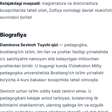
Kelajakdagi maqsadi:
magistratura va doktorantura
bosqichlarida tahsil olish, Zulfiya nomidagi davlat mukofoti
sovrindori bo‘lish
Biografiya
Daminova Sevinch
Tuychi qizi
— pedagogika,
boshlang‘ich ta’lim, ilm-fan va yoshlar faolligi yo‘nalishida
o‘z salohiyatini namoyon etib kelayotgan intiluvchan
yoshlardan biridir. U bugungi kunda O‘zbekiston Milliy
pedagogika universitetida Boshlang‘ich ta’lim yo‘nalishi
bo‘yicha 4-kurs bakalavr bosqichida tahsil olmoqda.
Sevinch uchun ta’lim oddiy kasb tanlovi emas. U
pedagogikani kelajak avlod tarbiyasi, bolalarning ilk
bilimlarini shakllantirish, ularning qalbiga ilm va ezgulik
urug‘ini qadashga xizmat qiladigan sharafli yo‘l deb biladi.