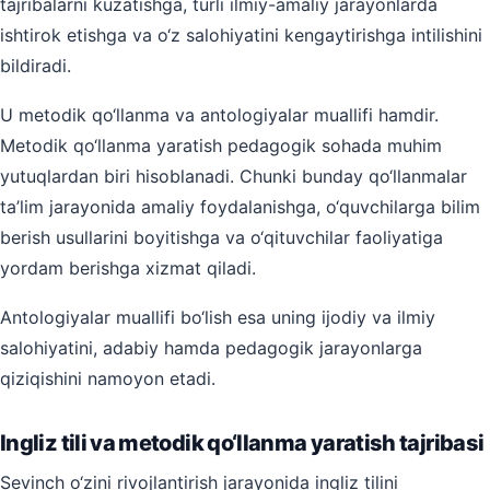
tajribalarni kuzatishga, turli ilmiy-amaliy jarayonlarda
ishtirok etishga va o‘z salohiyatini kengaytirishga intilishini
bildiradi.
U metodik qo‘llanma va antologiyalar muallifi hamdir.
Metodik qo‘llanma yaratish pedagogik sohada muhim
yutuqlardan biri hisoblanadi. Chunki bunday qo‘llanmalar
ta’lim jarayonida amaliy foydalanishga, o‘quvchilarga bilim
berish usullarini boyitishga va o‘qituvchilar faoliyatiga
yordam berishga xizmat qiladi.
Antologiyalar muallifi bo‘lish esa uning ijodiy va ilmiy
salohiyatini, adabiy hamda pedagogik jarayonlarga
qiziqishini namoyon etadi.
Ingliz tili va metodik qo‘llanma yaratish tajribasi
Sevinch o‘zini rivojlantirish jarayonida ingliz tilini