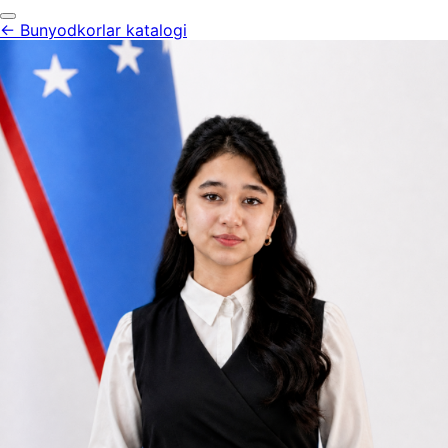
← Bunyodkorlar katalogi