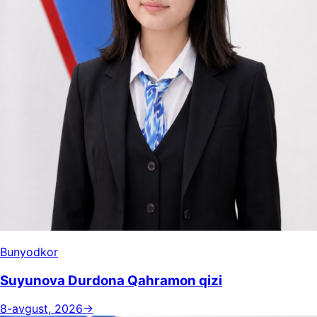
Bunyodkor
Suyunova Durdona Qahramon qizi
8-avgust, 2026
→