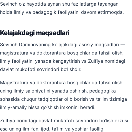
Sevinch o‘z hayotida aynan shu fazilatlarga tayangan
holda ilmiy va pedagogik faoliyatini davom ettirmoqda.
Kelajakdagi maqsadlari
Sevinch Daminovaning kelajakdagi asosiy maqsadlari —
magistratura va doktorantura bosqichlarida tahsil olish,
ilmiy faoliyatini yanada kengaytirish va Zulfiya nomidagi
davlat mukofoti sovrindori bo‘lishdir.
Magistratura va doktorantura bosqichlarida tahsil olish
uning ilmiy salohiyatini yanada oshirish, pedagogika
sohasida chuqur tadqiqotlar olib borish va ta’lim tizimiga
ilmiy-amaliy hissa qo‘shish imkonini beradi.
Zulfiya nomidagi davlat mukofoti sovrindori bo‘lish orzusi
esa uning ilm-fan, ijod, ta’lim va yoshlar faolligi