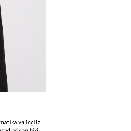
matika va ingliz
qsadlaridan biri