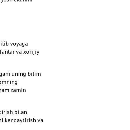
ilib voyaga
anlar va xorijiy
hgani uning bilim
lomning
a ham zamin
irish bilan
ni kengaytirish va