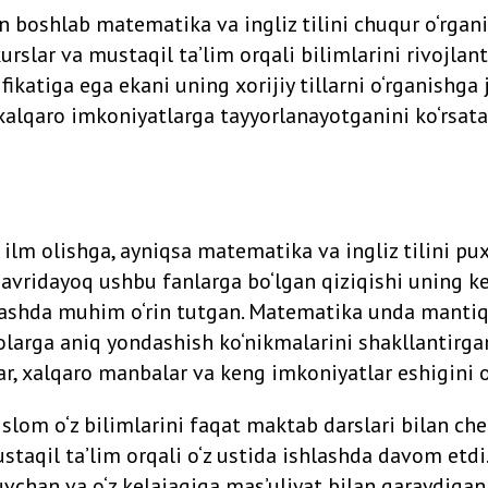
 boshlab matematika va ingliz tilini chuqur o‘rgani
urslar va mustaqil ta’lim orqali bilimlarini rivojlant
fikatiga ega ekani uning xorijiy tillarni o‘rganishga 
xalqaro imkoniyatlarga tayyorlanayotganini ko‘rsata
 ilm olishga, ayniqsa matematika va ingliz tilini pu
davridayoq ushbu fanlarga bo‘lgan qiziqishi uning k
lashda muhim o‘rin tutgan. Matematika unda mantiqiy
rga aniq yondashish ko‘nikmalarini shakllantirgan b
ar, xalqaro manbalar va keng imkoniyatlar eshigini 
 Islom o‘z bilimlarini faqat maktab darslari bilan ch
ustaqil ta’lim orqali o‘z ustida ishlashda davom etdi
uvchan va o‘z kelajagiga mas’uliyat bilan qaraydigan