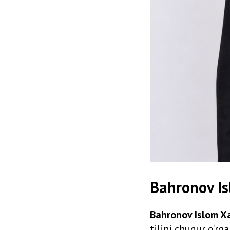
Bahronov Is
Bahronov Islom X
tilini chuqur o‘rg