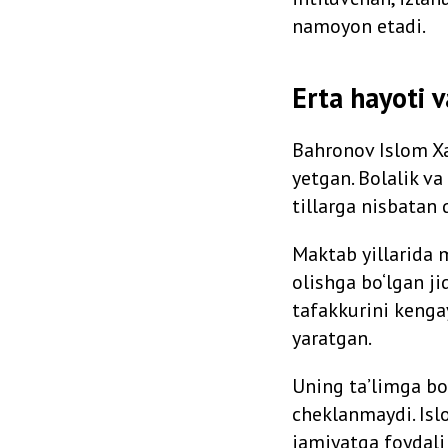
namoyon etadi.
Erta hayoti v
Bahronov Islom Xa
yetgan. Bolalik v
tillarga nisbatan 
Maktab yillarida m
olishga bo‘lgan j
tafakkurini kengay
yaratgan.
Uning ta’limga bo
cheklanmaydi. Islo
jamiyatga foydali 