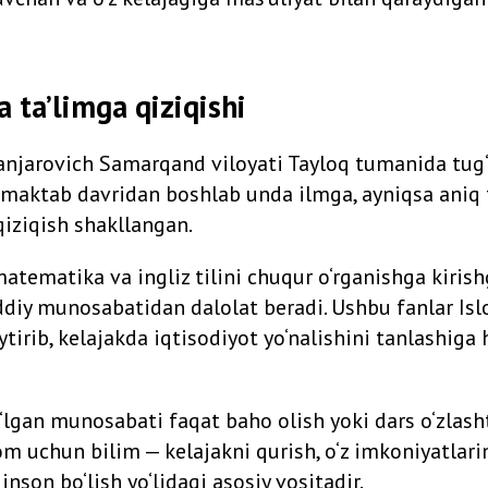
a ta’limga qiziqishi
njarovich Samarqand viloyati Tayloq tumanida tug‘
a maktab davridan boshlab unda ilmga, ayniqsa aniq f
qiziqish shakllangan.
atematika va ingliz tilini chuqur o‘rganishga kiris
iddiy munosabatidan dalolat beradi. Ushbu fanlar Is
tirib, kelajakda iqtisodiyot yo‘nalishini tanlashig
‘lgan munosabati faqat baho olish yoki dars o‘zlasht
m uchun bilim — kelajakni qurish, o‘z imkoniyatlari
inson bo‘lish yo‘lidagi asosiy vositadir.