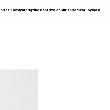
hifasi
Tavsiyalar
Iqtiboslar
Ariza qoldirish
Hamkor loyihasi