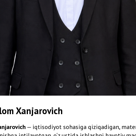
lom Xanjarovich
anjarovich
— iqtisodiyot sohasiga qiziqadigan, mate
anishga intilayotgan, o‘z ustida ishlashni hayotiy ma