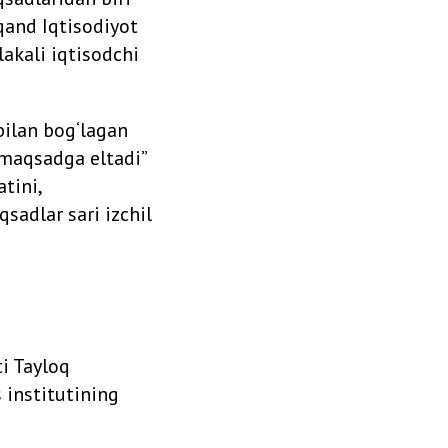
qand Iqtisodiyot
lakali iqtisodchi
 bilan bog‘lagan
 maqsadga eltadi”
tini,
sadlar sari izchil
i Tayloq
 institutining