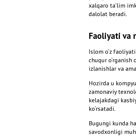
xalqaro ta’lim im
dalolat beradi.
Faoliyati va r
Islom o‘z faoliyat
chuqur o‘rganish o
izlanishlar va amal
Hozirda u kompyut
zamonaviy texnolo
kelajakdagi kasbiy
ko‘rsatadi.
Bugungi kunda har
savodxonligi muhim