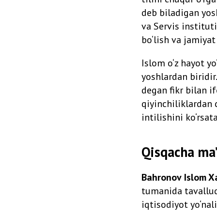
deb biladigan yos
va Servis institut
bo‘lish va jamiyat
Islom o‘z hayot yo
yoshlardan biridi
degan fikr bilan 
qiyinchiliklardan 
intilishini ko‘rsata
Qisqacha ma
Bahronov
Islom X
tumanida tavallud
iqtisodiyot yo‘na