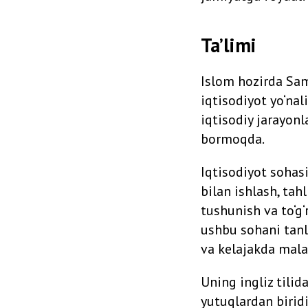
Ta’limi
Islom hozirda Sam
iqtisodiyot yo‘nal
iqtisodiy jarayonl
bormoqda.
Iqtisodiyot sohas
bilan ishlash, tah
tushunish va to‘g‘
ushbu sohani tanla
va kelajakda malak
Uning ingliz tilid
yutuqlardan biridir