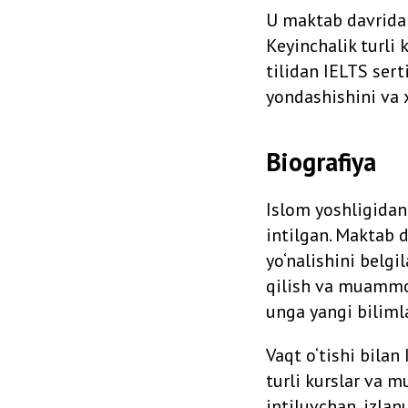
U maktab davridan
Keyinchalik turli k
tilidan IELTS serti
yondashishini va 
Biografiya
Islom yoshligidan
intilgan. Maktab 
yo‘nalishini belgi
qilish va muammola
unga yangi biliml
Vaqt o‘tishi bilan
turli kurslar va m
intiluvchan, izlan