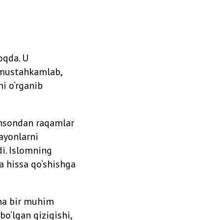
oqda. U
i mustahkamlab,
ni o‘rganib
 insondan raqamlar
rayonlarni
di. Islomning
a hissa qo‘shishga
ana bir muhim
bo‘lgan qiziqishi,