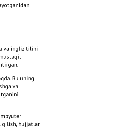
layotganidan
va ingliz tilini
 mustaqil
ntirgan.
oqda. Bu uning
ishga va
otganini
kompyuter
qilish, hujjatlar