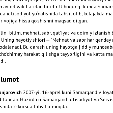
h avlod vakillaridan biridir. U bugungi kunda Samar
ida iqtisodiyot yo‘nalishida tahsil olib, kelajakda ma
 rivojiga hissa qo‘shishni maqsad qilgan.
‘lini bilim, mehnat, sabr, qat’iyat va doimiy izlanish
r. Uning hayotiy shiori — “Mehnat va sabr har qanday
ifodalanadi. Bu qarash uning hayotga jiddiy munosaba
cho‘chimay harakat qilishga tayyorligini va katta maq
di.
’lumot
anjarovich
2007-yil 16-aprel kuni Samarqand viloyat
 topgan. Hozirda u Samarqand Iqtisodiyot va Servis
lishida 2-kursda tahsil olmoqda.