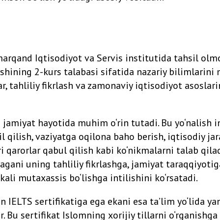
arqand Iqtisodiyot va Servis institutida tahsil olm
ishining 2-kurs talabasi sifatida nazariy bilimlarin
ar, tahliliy fikrlash va zamonaviy iqtisodiyot asoslari
i jamiyat hayotida muhim o‘rin tutadi. Bu yo‘nalish
lil qilish, vaziyatga oqilona baho berish, iqtisodiy ja
ri qarorlar qabul qilish kabi ko‘nikmalarni talab qila
gani uning tahliliy fikrlashga, jamiyat taraqqiyotig
ali mutaxassis bo‘lishga intilishini ko‘rsatadi.
an IELTS sertifikatiga ega ekani esa ta’lim yo‘lida y
. Bu sertifikat Islomning xorijiy tillarni o‘rganishga 