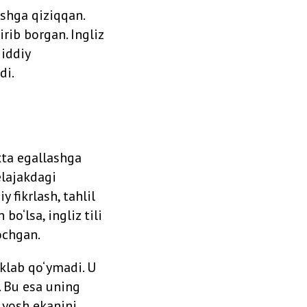
shga qiziqqan.
irib borgan. Ingliz
jiddiy
di.
xta egallashga
elajakdagi
 fikrlash, tahlil
o‘lsa, ingliz tili
ochgan.
eklab qo‘ymadi. U
. Bu esa uning
 yosh ekanini