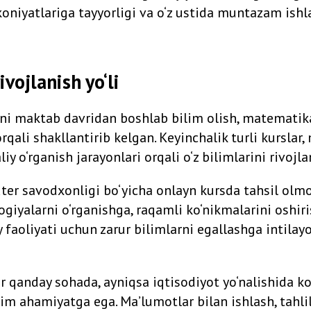
koniyatlariga tayyorligi va o‘z ustida muntazam ish
ivojlanish yo‘li
ini maktab davridan boshlab bilim olish, matematika 
rqali shakllantirib kelgan. Keyinchalik turli kurslar,
iy o‘rganish jarayonlari orqali o‘z bilimlarini rivojla
er savodxonligi bo‘yicha onlayn kursda tahsil olm
giyalarni o‘rganishga, raqamli ko‘nikmalarini oshir
 faoliyati uchun zarur bilimlarni egallashga intilay
 qanday sohada, ayniqsa iqtisodiyot yo‘nalishida 
 ahamiyatga ega. Ma’lumotlar bilan ishlash, tahlil 