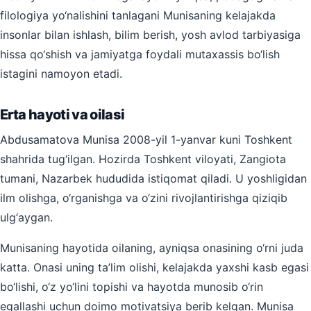
filologiya yo‘nalishini tanlagani Munisaning kelajakda
insonlar bilan ishlash, bilim berish, yosh avlod tarbiyasiga
hissa qo‘shish va jamiyatga foydali mutaxassis bo‘lish
istagini namoyon etadi.
Erta hayoti va oilasi
Abdusamatova Munisa 2008-yil 1-yanvar kuni Toshkent
shahrida tug‘ilgan. Hozirda Toshkent viloyati, Zangiota
tumani, Nazarbek hududida istiqomat qiladi. U yoshligidan
ilm olishga, o‘rganishga va o‘zini rivojlantirishga qiziqib
ulg‘aygan.
Munisaning hayotida oilaning, ayniqsa onasining o‘rni juda
katta. Onasi uning ta’lim olishi, kelajakda yaxshi kasb egasi
bo‘lishi, o‘z yo‘lini topishi va hayotda munosib o‘rin
egallashi uchun doimo motivatsiya berib kelgan. Munisa