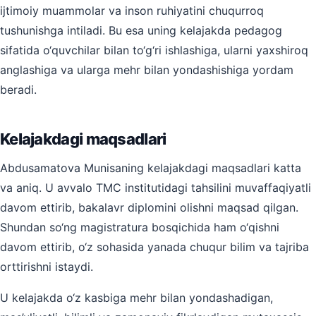
ijtimoiy muammolar va inson ruhiyatini chuqurroq
tushunishga intiladi. Bu esa uning kelajakda pedagog
sifatida o‘quvchilar bilan to‘g‘ri ishlashiga, ularni yaxshiroq
anglashiga va ularga mehr bilan yondashishiga yordam
beradi.
Kelajakdagi maqsadlari
Abdusamatova Munisaning kelajakdagi maqsadlari katta
va aniq. U avvalo TMC institutidagi tahsilini muvaffaqiyatli
davom ettirib, bakalavr diplomini olishni maqsad qilgan.
Shundan so‘ng magistratura bosqichida ham o‘qishni
davom ettirib, o‘z sohasida yanada chuqur bilim va tajriba
orttirishni istaydi.
U kelajakda o‘z kasbiga mehr bilan yondashadigan,