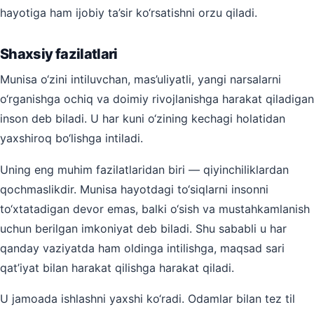
hayotiga ham ijobiy ta’sir ko‘rsatishni orzu qiladi.
Shaxsiy fazilatlari
Munisa o‘zini intiluvchan, mas’uliyatli, yangi narsalarni
o‘rganishga ochiq va doimiy rivojlanishga harakat qiladigan
inson deb biladi. U har kuni o‘zining kechagi holatidan
yaxshiroq bo‘lishga intiladi.
Uning eng muhim fazilatlaridan biri — qiyinchiliklardan
qochmaslikdir. Munisa hayotdagi to‘siqlarni insonni
to‘xtatadigan devor emas, balki o‘sish va mustahkamlanish
uchun berilgan imkoniyat deb biladi. Shu sababli u har
qanday vaziyatda ham oldinga intilishga, maqsad sari
qat’iyat bilan harakat qilishga harakat qiladi.
U jamoada ishlashni yaxshi ko‘radi. Odamlar bilan tez til