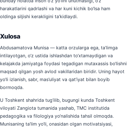
bunday holatda inson o‘z yo‘lini unutmasligi, o‘z
harakatlarini qadrlashi va har kuni kichik bo‘lsa ham
oldinga siljishi kerakligini ta’kidlaydi.
Xulosa
Abdusamatova Munisa — katta orzularga ega, ta’limga
intilayotgan, o‘z ustida ishlashdan to‘xtamaydigan va
kelajakda jamiyatga foydasi tegadigan mutaxassis bo‘lishni
maqsad qilgan yosh avlod vakillaridan biridir. Uning hayot
yo‘li izlanish, sabr, mas’uliyat va qat’iyat bilan boyib
bormoqda.
U Toshkent shahrida tug‘ilib, bugungi kunda Toshkent
viloyati Zangiota tumanida yashab, TMC institutida
pedagogika va filologiya yo‘nalishida tahsil olmoqda.
Munisaning ta’lim yo‘li, onasidan olgan motivatsiyasi,