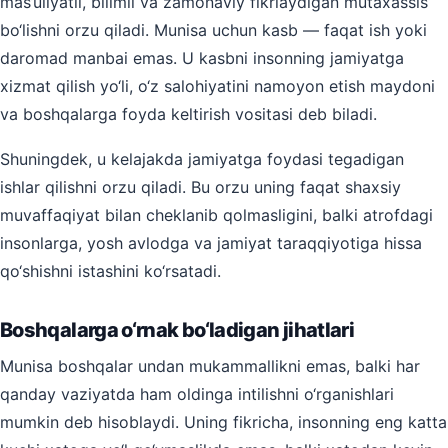
mas’uliyatli, bilimli va zamonaviy fikrlaydigan mutaxassis
bo‘lishni orzu qiladi. Munisa uchun kasb — faqat ish yoki
daromad manbai emas. U kasbni insonning jamiyatga
xizmat qilish yo‘li, o‘z salohiyatini namoyon etish maydoni
va boshqalarga foyda keltirish vositasi deb biladi.
Shuningdek, u kelajakda jamiyatga foydasi tegadigan
ishlar qilishni orzu qiladi. Bu orzu uning faqat shaxsiy
muvaffaqiyat bilan cheklanib qolmasligini, balki atrofdagi
insonlarga, yosh avlodga va jamiyat taraqqiyotiga hissa
qo‘shishni istashini ko‘rsatadi.
Boshqalarga o‘rnak bo‘ladigan jihatlari
Munisa boshqalar undan mukammallikni emas, balki har
qanday vaziyatda ham oldinga intilishni o‘rganishlari
mumkin deb hisoblaydi. Uning fikricha, insonning eng katta