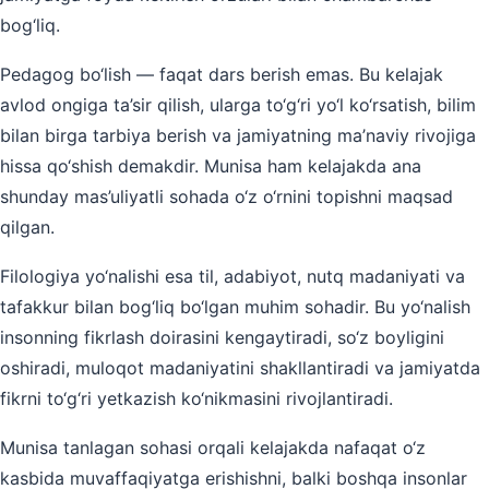
bog‘liq.
Pedagog bo‘lish — faqat dars berish emas. Bu kelajak
avlod ongiga ta’sir qilish, ularga to‘g‘ri yo‘l ko‘rsatish, bilim
bilan birga tarbiya berish va jamiyatning ma’naviy rivojiga
hissa qo‘shish demakdir. Munisa ham kelajakda ana
shunday mas’uliyatli sohada o‘z o‘rnini topishni maqsad
qilgan.
Filologiya yo‘nalishi esa til, adabiyot, nutq madaniyati va
tafakkur bilan bog‘liq bo‘lgan muhim sohadir. Bu yo‘nalish
insonning fikrlash doirasini kengaytiradi, so‘z boyligini
oshiradi, muloqot madaniyatini shakllantiradi va jamiyatda
fikrni to‘g‘ri yetkazish ko‘nikmasini rivojlantiradi.
Munisa tanlagan sohasi orqali kelajakda nafaqat o‘z
kasbida muvaffaqiyatga erishishni, balki boshqa insonlar