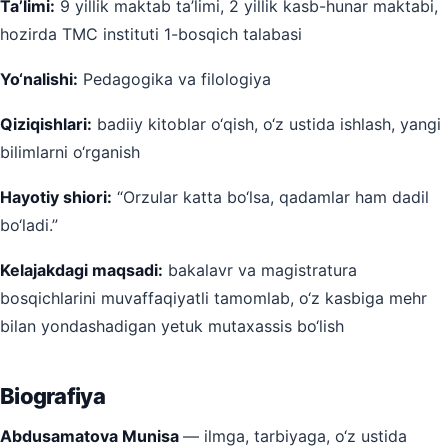
Ta’limi:
9 yillik maktab ta’limi, 2 yillik kasb-hunar maktabi,
hozirda TMC instituti 1-bosqich talabasi
Yo‘nalishi:
Pedagogika va filologiya
Qiziqishlari:
badiiy kitoblar o‘qish, o‘z ustida ishlash, yangi
bilimlarni o‘rganish
Hayotiy shiori:
“Orzular katta bo‘lsa, qadamlar ham dadil
bo‘ladi.”
Kelajakdagi maqsadi:
bakalavr va magistratura
bosqichlarini muvaffaqiyatli tamomlab, o‘z kasbiga mehr
bilan yondashadigan yetuk mutaxassis bo‘lish
Biografiya
Abdusamatova Munisa
— ilmga, tarbiyaga, o‘z ustida