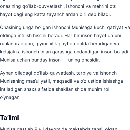
onasining qo‘llab-quvvatlashi, ishonchi va mehrini o‘z
hayotidagi eng katta tayanchlardan biri deb biladi.
Onasining unga bo‘lgan ishonchi Munisaga kuch, qat’iyat va
oldinga intilish hissini beradi. Har bir inson hayotida uni
ruhlantiradigan, qiyinchilik paytida dalda beradigan va
kelajakka ishonch bilan qarashga undaydigan inson bo‘ladi.
Munisa uchun bunday inson — uning onasidir.
Aynan oiladagi qo‘llab-quvvatlash, tarbiya va ishonch
Munisaning mas’uliyatli, maqsadli va o‘z ustida ishlashga
intiladigan shaxs sifatida shakllanishida muhim rol
o‘ynagan.
Ta’limi
Munisa dastlab 9 yil davomida maktabda tahsil olgan.