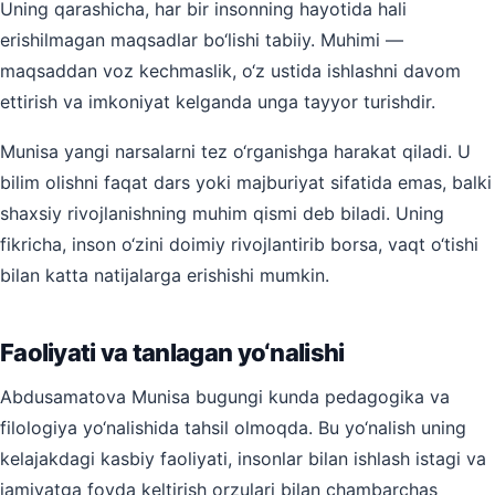
Uning qarashicha, har bir insonning hayotida hali
erishilmagan maqsadlar bo‘lishi tabiiy. Muhimi —
maqsaddan voz kechmaslik, o‘z ustida ishlashni davom
ettirish va imkoniyat kelganda unga tayyor turishdir.
Munisa yangi narsalarni tez o‘rganishga harakat qiladi. U
bilim olishni faqat dars yoki majburiyat sifatida emas, balki
shaxsiy rivojlanishning muhim qismi deb biladi. Uning
fikricha, inson o‘zini doimiy rivojlantirib borsa, vaqt o‘tishi
bilan katta natijalarga erishishi mumkin.
Faoliyati va tanlagan yo‘nalishi
Abdusamatova Munisa bugungi kunda pedagogika va
filologiya yo‘nalishida tahsil olmoqda. Bu yo‘nalish uning
kelajakdagi kasbiy faoliyati, insonlar bilan ishlash istagi va
jamiyatga foyda keltirish orzulari bilan chambarchas