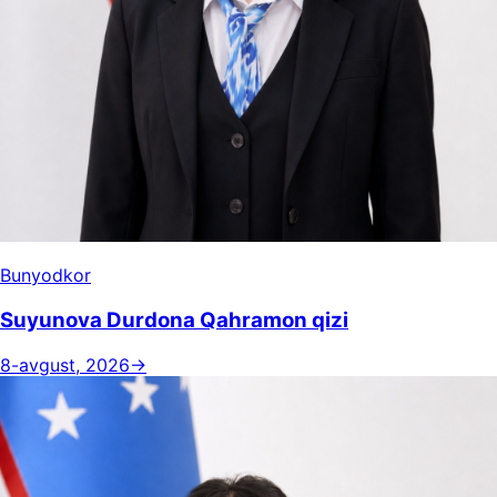
Bunyodkor
Suyunova Durdona Qahramon qizi
8-avgust, 2026
→