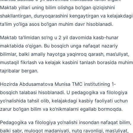
Maktab yillari uning bilim olishga bo‘lgan qiziqishini
shakllantirgan, dunyoqarashini kengaytirgan va kelajakdagi
ta’lim yo‘liga asos bo‘lgan muhim davr hisoblanadi.
Maktab ta’limidan so‘ng u 2 yil davomida kasb-hunar
maktabida o‘qigan. Bu bosqich unga nafaqat nazariy
bilimlar, balki amaliy hayotga yaqinroq qarash, mas’uliyat,
mustaqil fikrlash va kelajak kasbini tanlash borasida muhim
tajribalar bergan.
Hozirda Abdusamatova Munisa TMC institutining 1-
bosqich talabasi hisoblanadi. U pedagogika va filologiya
yo‘nalishida tahsil olib, kelajakdagi kasbiy faoliyati uchun
zarur bo‘lgan bilim va ko‘nikmalarni egallab bormoqda.
Pedagogika va filologiya yo‘nalishi insondan nafaqat bilim,
balki sabr, muloqot madaniyati, nutq ravonligi, mas’uliyat,