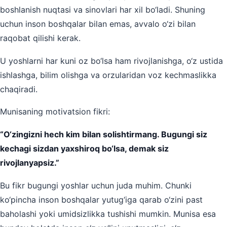
boshlanish nuqtasi va sinovlari har xil bo‘ladi. Shuning
uchun inson boshqalar bilan emas, avvalo o‘zi bilan
raqobat qilishi kerak.
U yoshlarni har kuni oz bo‘lsa ham rivojlanishga, o‘z ustida
ishlashga, bilim olishga va orzularidan voz kechmaslikka
chaqiradi.
Munisaning motivatsion fikri:
“O‘zingizni hech kim bilan solishtirmang. Bugungi siz
kechagi sizdan yaxshiroq bo‘lsa, demak siz
rivojlanyapsiz.”
Bu fikr bugungi yoshlar uchun juda muhim. Chunki
ko‘pincha inson boshqalar yutug‘iga qarab o‘zini past
baholashi yoki umidsizlikka tushishi mumkin. Munisa esa