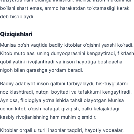
bo‘lishi shart emas, ammo harakatdan to‘xtamasligi kerak
deb hisoblaydi.
Qiziqishlari
Munisa bo‘sh vaqtida badiiy kitoblar o‘qishni yaxshi ko‘radi.
Kitob mutolaasi uning dunyoqarashini kengaytiradi, fikrlash
qobiliyatini rivojlantiradi va inson hayotiga boshqacha
nigoh bilan qarashga yordam beradi.
Badiiy adabiyot inson qalbini tarbiyalaydi, his-tuyg‘ularni
noziklashtiradi, nutqni boyitadi va tafakkurni kengaytiradi.
Ayniqsa, filologiya yo‘nalishida tahsil olayotgan Munisa
uchun kitob o‘qish nafaqat qiziqish, balki kelajakdagi
kasbiy rivojlanishning ham muhim qismidir.
Kitoblar orqali u turli insonlar taqdiri, hayotiy voqealar,