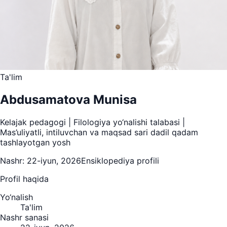
Ta'lim
Abdusamatova Munisa
Kelajak pedagogi | Filologiya yo‘nalishi talabasi |
Mas’uliyatli, intiluvchan va maqsad sari dadil qadam
tashlayotgan yosh
Nashr:
22-iyun, 2026
Ensiklopediya profili
Profil haqida
Yo‘nalish
Ta'lim
Nashr sanasi