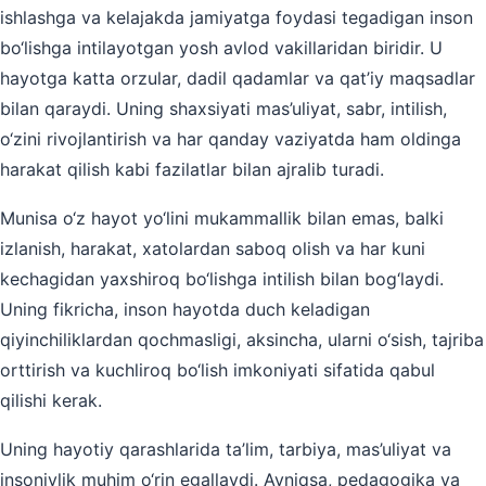
ishlashga va kelajakda jamiyatga foydasi tegadigan inson
bo‘lishga intilayotgan yosh avlod vakillaridan biridir. U
hayotga katta orzular, dadil qadamlar va qat’iy maqsadlar
bilan qaraydi. Uning shaxsiyati mas’uliyat, sabr, intilish,
o‘zini rivojlantirish va har qanday vaziyatda ham oldinga
harakat qilish kabi fazilatlar bilan ajralib turadi.
Munisa o‘z hayot yo‘lini mukammallik bilan emas, balki
izlanish, harakat, xatolardan saboq olish va har kuni
kechagidan yaxshiroq bo‘lishga intilish bilan bog‘laydi.
Uning fikricha, inson hayotda duch keladigan
qiyinchiliklardan qochmasligi, aksincha, ularni o‘sish, tajriba
orttirish va kuchliroq bo‘lish imkoniyati sifatida qabul
qilishi kerak.
Uning hayotiy qarashlarida ta’lim, tarbiya, mas’uliyat va
insoniylik muhim o‘rin egallaydi. Ayniqsa, pedagogika va