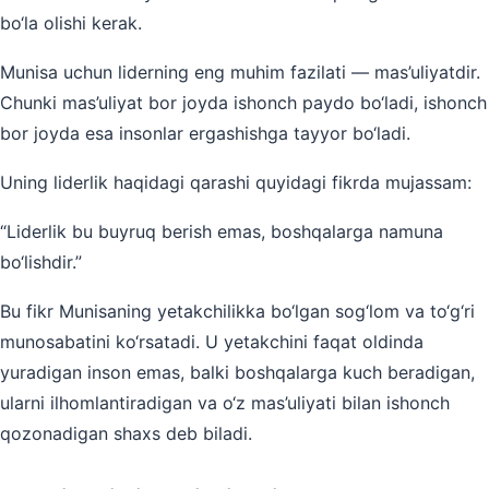
bo‘la olishi kerak.
Munisa uchun liderning eng muhim fazilati — mas’uliyatdir.
Chunki mas’uliyat bor joyda ishonch paydo bo‘ladi, ishonch
bor joyda esa insonlar ergashishga tayyor bo‘ladi.
Uning liderlik haqidagi qarashi quyidagi fikrda mujassam:
“Liderlik bu buyruq berish emas, boshqalarga namuna
bo‘lishdir.”
Bu fikr Munisaning yetakchilikka bo‘lgan sog‘lom va to‘g‘ri
munosabatini ko‘rsatadi. U yetakchini faqat oldinda
yuradigan inson emas, balki boshqalarga kuch beradigan,
ularni ilhomlantiradigan va o‘z mas’uliyati bilan ishonch
qozonadigan shaxs deb biladi.