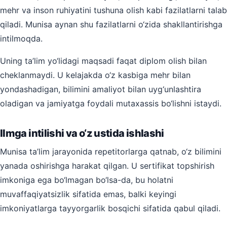
mehr va inson ruhiyatini tushuna olish kabi fazilatlarni talab
qiladi. Munisa aynan shu fazilatlarni o‘zida shakllantirishga
intilmoqda.
Uning ta’lim yo‘lidagi maqsadi faqat diplom olish bilan
cheklanmaydi. U kelajakda o‘z kasbiga mehr bilan
yondashadigan, bilimini amaliyot bilan uyg‘unlashtira
oladigan va jamiyatga foydali mutaxassis bo‘lishni istaydi.
Ilmga intilishi va o‘z ustida ishlashi
Munisa ta’lim jarayonida repetitorlarga qatnab, o‘z bilimini
yanada oshirishga harakat qilgan. U sertifikat topshirish
imkoniga ega bo‘lmagan bo‘lsa-da, bu holatni
muvaffaqiyatsizlik sifatida emas, balki keyingi
imkoniyatlarga tayyorgarlik bosqichi sifatida qabul qiladi.