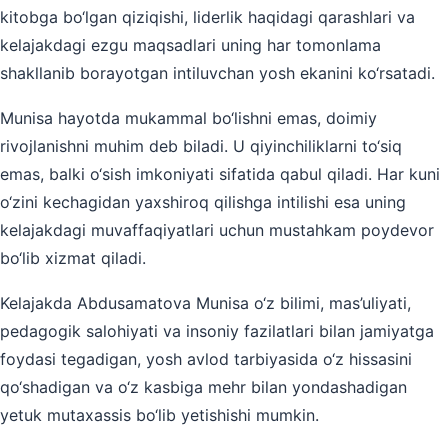
kitobga bo‘lgan qiziqishi, liderlik haqidagi qarashlari va
kelajakdagi ezgu maqsadlari uning har tomonlama
shakllanib borayotgan intiluvchan yosh ekanini ko‘rsatadi.
Munisa hayotda mukammal bo‘lishni emas, doimiy
rivojlanishni muhim deb biladi. U qiyinchiliklarni to‘siq
emas, balki o‘sish imkoniyati sifatida qabul qiladi. Har kuni
o‘zini kechagidan yaxshiroq qilishga intilishi esa uning
kelajakdagi muvaffaqiyatlari uchun mustahkam poydevor
bo‘lib xizmat qiladi.
Kelajakda Abdusamatova Munisa o‘z bilimi, mas’uliyati,
pedagogik salohiyati va insoniy fazilatlari bilan jamiyatga
foydasi tegadigan, yosh avlod tarbiyasida o‘z hissasini
qo‘shadigan va o‘z kasbiga mehr bilan yondashadigan
yetuk mutaxassis bo‘lib yetishishi mumkin.