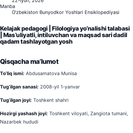
22-iyun, 2026
Manba
O‘zbekiston Bunyodkor Yoshlari Ensiklopediyasi
Kelajak pedagogi | Filologiya yo‘nalishi talabasi
| Mas’uliyatli, intiluvchan va maqsad sari dadil
qadam tashlayotgan yosh
Qisqacha ma’lumot
To‘liq ismi:
Abdusamatova Munisa
Tug‘ilgan sanasi:
2008-yil 1-yanvar
Tug‘ilgan joyi:
Toshkent shahri
Hozirgi yashash joyi:
Toshkent viloyati, Zangiota tumani,
Nazarbek hududi