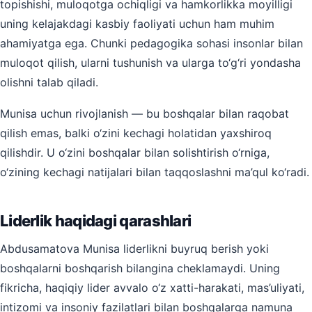
topishishi, muloqotga ochiqligi va hamkorlikka moyilligi
uning kelajakdagi kasbiy faoliyati uchun ham muhim
ahamiyatga ega. Chunki pedagogika sohasi insonlar bilan
muloqot qilish, ularni tushunish va ularga to‘g‘ri yondasha
olishni talab qiladi.
Munisa uchun rivojlanish — bu boshqalar bilan raqobat
qilish emas, balki o‘zini kechagi holatidan yaxshiroq
qilishdir. U o‘zini boshqalar bilan solishtirish o‘rniga,
o‘zining kechagi natijalari bilan taqqoslashni ma’qul ko‘radi.
Liderlik haqidagi qarashlari
Abdusamatova Munisa liderlikni buyruq berish yoki
boshqalarni boshqarish bilangina cheklamaydi. Uning
fikricha, haqiqiy lider avvalo o‘z xatti-harakati, mas’uliyati,
intizomi va insoniy fazilatlari bilan boshqalarga namuna