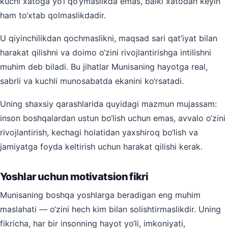
kuchi xatoga yo‘l qo‘ymaslikda emas, balki xatodan keyin
ham to‘xtab qolmaslikdadir.
U qiyinchilikdan qochmaslikni, maqsad sari qat’iyat bilan
harakat qilishni va doimo o‘zini rivojlantirishga intilishni
muhim deb biladi. Bu jihatlar Munisaning hayotga real,
sabrli va kuchli munosabatda ekanini ko‘rsatadi.
Uning shaxsiy qarashlarida quyidagi mazmun mujassam:
inson boshqalardan ustun bo‘lish uchun emas, avvalo o‘zini
rivojlantirish, kechagi holatidan yaxshiroq bo‘lish va
jamiyatga foyda keltirish uchun harakat qilishi kerak.
Yoshlar uchun motivatsion fikri
Munisaning boshqa yoshlarga beradigan eng muhim
maslahati — o‘zini hech kim bilan solishtirmaslikdir. Uning
fikricha, har bir insonning hayot yo‘li, imkoniyati,