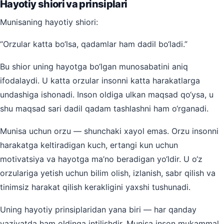
Hayotiy shiori va prinsiplari
Munisaning hayotiy shiori:
“Orzular katta bo‘lsa, qadamlar ham dadil bo‘ladi.”
Bu shior uning hayotga bo‘lgan munosabatini aniq
ifodalaydi. U katta orzular insonni katta harakatlarga
undashiga ishonadi. Inson oldiga ulkan maqsad qo‘ysa, u
shu maqsad sari dadil qadam tashlashni ham o‘rganadi.
Munisa uchun orzu — shunchaki xayol emas. Orzu insonni
harakatga keltiradigan kuch, ertangi kun uchun
motivatsiya va hayotga ma’no beradigan yo‘ldir. U o‘z
orzulariga yetish uchun bilim olish, izlanish, sabr qilish va
tinimsiz harakat qilish kerakligini yaxshi tushunadi.
Uning hayotiy prinsiplaridan yana biri — har qanday
vaziyatda ham oldinga intilishdir. Munisa inson mukammal