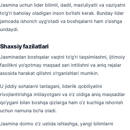
Jasmina uchun lider bilimli, dadil, mas’uliyatli va vaziyatni
to‘g‘ri baholay oladigan inson bo‘lishi kerak. Bunday lider
jamoada ishonch uyg‘otadi va boshqalarni ham o‘sishga
undaydi.
Shaxsiy fazilatlari
Jasminadan boshqalar vaqtni to‘g‘ri taqsimlashni, ijtimoiy
faollikni yo‘qotmay maqsad sari intilishni va aniq rejalar
asosida harakat qilishni o‘rganishlari mumkin.
U jiddiy sohalarni tanlagani, liderlik qobiliyatini
rivojlantirishga intilayotgani va o‘z oldiga aniq maqsadlar
qo‘ygani bilan boshqa qizlarga ham o‘z kuchiga ishonish
uchun namuna bo‘la oladi.
Jasmina doimo o‘z ustida ishlashga, yangi bilimlarni