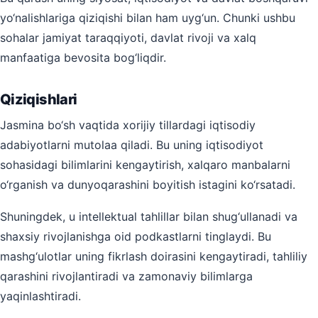
yo‘nalishlariga qiziqishi bilan ham uyg‘un. Chunki ushbu
sohalar jamiyat taraqqiyoti, davlat rivoji va xalq
manfaatiga bevosita bog‘liqdir.
Qiziqishlari
Jasmina bo‘sh vaqtida xorijiy tillardagi iqtisodiy
adabiyotlarni mutolaa qiladi. Bu uning iqtisodiyot
sohasidagi bilimlarini kengaytirish, xalqaro manbalarni
o‘rganish va dunyoqarashini boyitish istagini ko‘rsatadi.
Shuningdek, u intellektual tahlillar bilan shug‘ullanadi va
shaxsiy rivojlanishga oid podkastlarni tinglaydi. Bu
mashg‘ulotlar uning fikrlash doirasini kengaytiradi, tahliliy
qarashini rivojlantiradi va zamonaviy bilimlarga
yaqinlashtiradi.