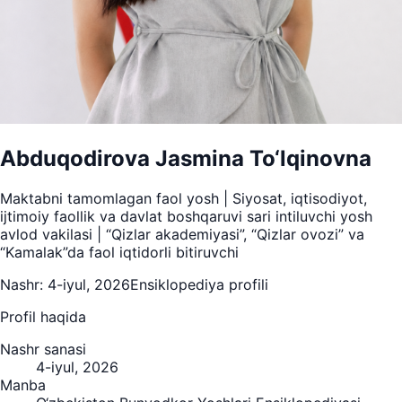
Abduqodirova Jasmina To‘lqinovna
Maktabni tamomlagan faol yosh | Siyosat, iqtisodiyot,
ijtimoiy faollik va davlat boshqaruvi sari intiluvchi yosh
avlod vakilasi | “Qizlar akademiyasi”, “Qizlar ovozi” va
“Kamalak”da faol iqtidorli bitiruvchi
Nashr:
4-iyul, 2026
Ensiklopediya profili
Profil haqida
Nashr sanasi
4-iyul, 2026
Manba