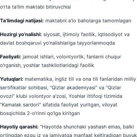
o‘rta ta’lim maktabi bitiruvchisi
Ta’limdagi natijasi:
maktabni a’lo baholarga tamomlagan
Hozirgi yo‘nalishi:
siyosat, ijtimoiy faollik, iqtisodiyot va
davlat boshqaruvi yo‘nalishlariga tayyorlanmoqda
Faoliyati:
jamoat ishlari, volontyorlik, fanlarni chuqur
o‘rganish, yoshlar tashkilotlaridagi faollik
Yutuqlari:
matematika, ingliz tili va ona tili fanlaridan milliy
sertifikatlar sohibasi, “Qizlar akademiyasi” va “Qizlar
ovozi” klubi volontyor a’zosi, Yoshlar ittifoqi tizimida
“Kamalak sardori” sifatida faoliyat yuritgan, viloyat
bosqichida 2-o‘rinni qo‘lga kiritgan
Hayotiy qarashi:
“Hayotda shunchaki yashash emas, balki
ortingdan ezgu iz va jamiyatga manfaat keltiradigan buyuk