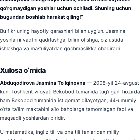
qo‘rqmaydigan yoshlar uchun ochiladi. Shuning uchun
bugundan boshlab harakat qiling!”
Bu fikr uning hayotiy qarashlari bilan uyg‘un. Jasmina
yoshlarni vaqtni qadrlashga, bilim olishga, o‘z ustida
ishlashga va mas’uliyatdan qochmaslikka chaqiradi.
Xulosa o‘rnida
Abduqodirova Jasmina To‘lqinovna
— 2008-yil 24-avgust
kuni Toshkent viloyati Bekobod tumanida tug‘ilgan, hozirda
ham Bekobod tumanida istiqomat qilayotgan, 44-umumiy
o‘rta ta’lim maktabini a’lo baholarga tamomlagan faol va
maqsadli yoshlardan biridir.
U matematika, ingliz tili va ona tili fanlaridan milliy