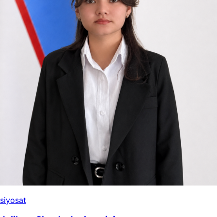
Bunyodkor
Suyunova Durdona Qahramon qizi
8-avgust, 2026
→