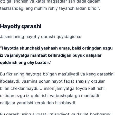
o‘ziga ishonish va katta maqsadlar sari dadil qadam
tashlashdagi eng muhim ruhiy tayanchlardan biridir.
Hayotiy qarashi
Jasminaning hayotiy qarashi quyidagicha:
“Hayotda shunchaki yashash emas, balki ortingdan ezgu
iz va jamiyatga manfaat keltiradigan buyuk natijalar
qoldirish eng oliy baxtdir.”
Bu fikr uning hayotga bo‘lgan mas’uliyatli va keng qarashini
ifodalaydi. Jasmina uchun hayot faqat shaxsiy orzular
bilan cheklanmaydi. U inson jamiyatga foyda keltirishi,
ortidan ezgu iz qoldirishi va boshqalarga manfaatli
natijalar yaratishi kerak deb hisoblaydi.
Bu qarash uning siyosat, iqtisodiyot va davlat boshqaruvi