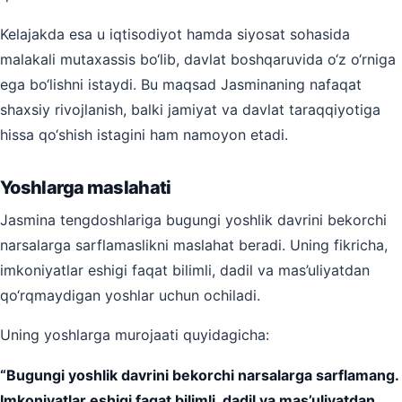
Kelajakda esa u iqtisodiyot hamda siyosat sohasida
malakali mutaxassis bo‘lib, davlat boshqaruvida o‘z o‘rniga
ega bo‘lishni istaydi. Bu maqsad Jasminaning nafaqat
shaxsiy rivojlanish, balki jamiyat va davlat taraqqiyotiga
hissa qo‘shish istagini ham namoyon etadi.
Yoshlarga maslahati
Jasmina tengdoshlariga bugungi yoshlik davrini bekorchi
narsalarga sarflamaslikni maslahat beradi. Uning fikricha,
imkoniyatlar eshigi faqat bilimli, dadil va mas’uliyatdan
qo‘rqmaydigan yoshlar uchun ochiladi.
Uning yoshlarga murojaati quyidagicha:
“Bugungi yoshlik davrini bekorchi narsalarga sarflamang.
Imkoniyatlar eshigi faqat bilimli, dadil va mas’uliyatdan