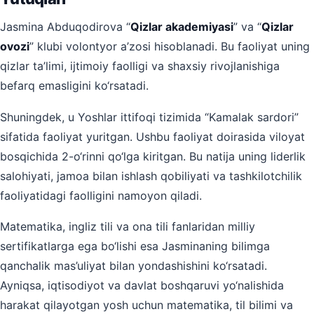
Jasmina Abduqodirova “
Qizlar akademiyasi
” va “
Qizlar
ovozi
” klubi volontyor a’zosi hisoblanadi. Bu faoliyat uning
qizlar ta’limi, ijtimoiy faolligi va shaxsiy rivojlanishiga
befarq emasligini ko‘rsatadi.
Shuningdek, u Yoshlar ittifoqi tizimida “Kamalak sardori”
sifatida faoliyat yuritgan. Ushbu faoliyat doirasida viloyat
bosqichida 2-o‘rinni qo‘lga kiritgan. Bu natija uning liderlik
salohiyati, jamoa bilan ishlash qobiliyati va tashkilotchilik
faoliyatidagi faolligini namoyon qiladi.
Matematika, ingliz tili va ona tili fanlaridan milliy
sertifikatlarga ega bo‘lishi esa Jasminaning bilimga
qanchalik mas’uliyat bilan yondashishini ko‘rsatadi.
Ayniqsa, iqtisodiyot va davlat boshqaruvi yo‘nalishida
harakat qilayotgan yosh uchun matematika, til bilimi va