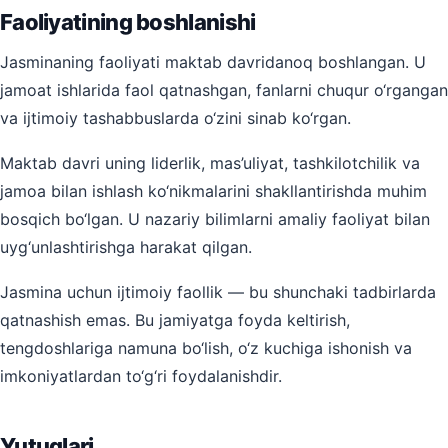
Faoliyatining boshlanishi
Jasminaning faoliyati maktab davridanoq boshlangan. U
jamoat ishlarida faol qatnashgan, fanlarni chuqur o‘rgangan
va ijtimoiy tashabbuslarda o‘zini sinab ko‘rgan.
Maktab davri uning liderlik, mas’uliyat, tashkilotchilik va
jamoa bilan ishlash ko‘nikmalarini shakllantirishda muhim
bosqich bo‘lgan. U nazariy bilimlarni amaliy faoliyat bilan
uyg‘unlashtirishga harakat qilgan.
Jasmina uchun ijtimoiy faollik — bu shunchaki tadbirlarda
qatnashish emas. Bu jamiyatga foyda keltirish,
tengdoshlariga namuna bo‘lish, o‘z kuchiga ishonish va
imkoniyatlardan to‘g‘ri foydalanishdir.
Yutuqlari