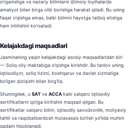
o‘rganishga va nazariy bilimlarni ijtimoiy loyihalarda
amaliyot bilan birga olib borishga harakat qiladi. Bu uning
faqat o‘qishga emas, balki bilimni hayotga tatbiq etishga
ham intilishini ko‘rsatadi.
Kelajakdagi maqsadlari
Jasminaning yaqin kelajakdagi asosiy maqsadlaridan biri
— Soliq oliy maktabiga o‘qishga kirishdir. Bu tanlov uning
iqtisodiyot, soliq tizimi, boshqaruv va davlat xizmatiga
bo‘lgan qiziqishi bilan bog‘liq.
Shuningdek, u
SAT
va
ACCA
kabi xalqaro iqtisodiy
sertifikatlarni qo‘lga kiritishni maqsad qilgan. Bu
sertifikatlar xalqaro bilim, iqtisodiy savodxonlik, moliyaviy
tahlil va raqobatbardosh mutaxassis bo‘lish yo‘lida muhim
qadam hisoblanadi.