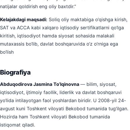
natijalar qoldirish eng oliy baxtdir.”
Kelajakdagi maqsadi:
Soliq oliy maktabiga o‘qishga kirish,
SAT va ACCA kabi xalqaro iqtisodiy sertifikatlarni qo‘lga
kiritish, iqtisodiyot hamda siyosat sohasida malakali
mutaxassis bo‘lib, davlat boshqaruvida o‘z o‘rniga ega
bo‘lish
Biografiya
Abduqodirova Jasmina To‘lqinovna
— bilim, siyosat,
iqtisodiyot, ijtimoiy faollik, liderlik va davlat boshqaruvi
yo‘lida intilayotgan faol yoshlardan biridir. U 2008-yil 24-
avgust kuni Toshkent viloyati Bekobod tumanida tug‘ilgan.
Hozirda ham Toshkent viloyati Bekobod tumanida
istiqomat qiladi.