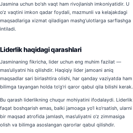
Jasmina uchun bo‘sh vaqt ham rivojlanish imkoniyatidir. U
o‘z vaqtini imkon qadar foydali, mazmunli va kelajakdagi
maqsadlariga xizmat qiladigan mashg‘ulotlarga sarflashga
intiladi.
Liderlik haqidagi qarashlari
Jasminaning fikricha, lider uchun eng muhim fazilat —
mas’uliyatni his qilishdir. Haqiqiy lider jamoani aniq
maqsadlar sari birlashtira olishi, har qanday vaziyatda ham
bilimga tayangan holda to‘g‘ri qaror qabul qila bilishi kerak.
Bu qarash liderlikning chuqur mohiyatini ifodalaydi. Liderlik
faqat boshqarish emas, balki jamoaga yo‘l ko‘rsatish, ularni
bir maqsad atrofida jamlash, mas’uliyatni o‘z zimmasiga
olish va bilimga asoslangan qarorlar qabul qilishdir.