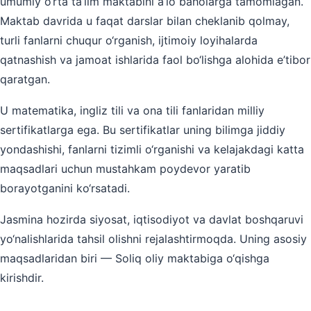
umumiy o‘rta ta’lim maktabini a’lo baholarga tamomlagan.
Maktab davrida u faqat darslar bilan cheklanib qolmay,
turli fanlarni chuqur o‘rganish, ijtimoiy loyihalarda
qatnashish va jamoat ishlarida faol bo‘lishga alohida e’tibor
qaratgan.
U matematika, ingliz tili va ona tili fanlaridan milliy
sertifikatlarga ega. Bu sertifikatlar uning bilimga jiddiy
yondashishi, fanlarni tizimli o‘rganishi va kelajakdagi katta
maqsadlari uchun mustahkam poydevor yaratib
borayotganini ko‘rsatadi.
Jasmina hozirda siyosat, iqtisodiyot va davlat boshqaruvi
yo‘nalishlarida tahsil olishni rejalashtirmoqda. Uning asosiy
maqsadlaridan biri — Soliq oliy maktabiga o‘qishga
kirishdir.