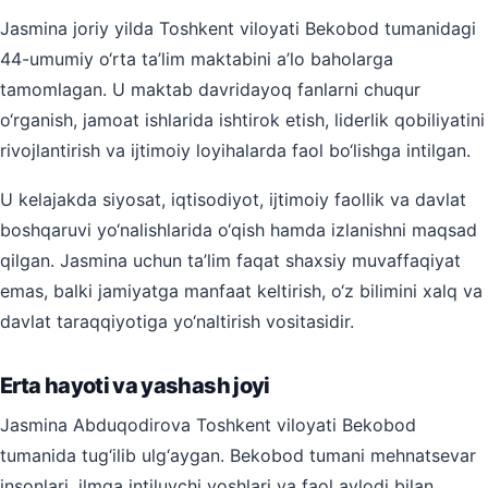
Jasmina joriy yilda Toshkent viloyati Bekobod tumanidagi
44-umumiy o‘rta ta’lim maktabini a’lo baholarga
tamomlagan. U maktab davridayoq fanlarni chuqur
o‘rganish, jamoat ishlarida ishtirok etish, liderlik qobiliyatini
rivojlantirish va ijtimoiy loyihalarda faol bo‘lishga intilgan.
U kelajakda siyosat, iqtisodiyot, ijtimoiy faollik va davlat
boshqaruvi yo‘nalishlarida o‘qish hamda izlanishni maqsad
qilgan. Jasmina uchun ta’lim faqat shaxsiy muvaffaqiyat
emas, balki jamiyatga manfaat keltirish, o‘z bilimini xalq va
davlat taraqqiyotiga yo‘naltirish vositasidir.
Erta hayoti va yashash joyi
Jasmina Abduqodirova Toshkent viloyati Bekobod
tumanida tug‘ilib ulg‘aygan. Bekobod tumani mehnatsevar
insonlari, ilmga intiluvchi yoshlari va faol avlodi bilan