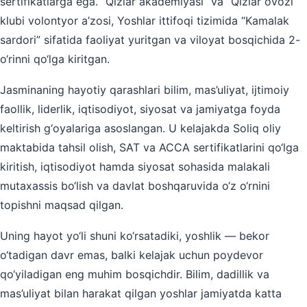
sertifikatlarga ega. “Qizlar akademiyasi” va “Qizlar ovozi”
klubi volontyor a’zosi, Yoshlar ittifoqi tizimida “Kamalak
sardori” sifatida faoliyat yuritgan va viloyat bosqichida 2-
o‘rinni qo‘lga kiritgan.
Jasminaning hayotiy qarashlari bilim, mas’uliyat, ijtimoiy
faollik, liderlik, iqtisodiyot, siyosat va jamiyatga foyda
keltirish g‘oyalariga asoslangan. U kelajakda Soliq oliy
maktabida tahsil olish, SAT va ACCA sertifikatlarini qo‘lga
kiritish, iqtisodiyot hamda siyosat sohasida malakali
mutaxassis bo‘lish va davlat boshqaruvida o‘z o‘rnini
topishni maqsad qilgan.
Uning hayot yo‘li shuni ko‘rsatadiki, yoshlik — bekor
o‘tadigan davr emas, balki kelajak uchun poydevor
qo‘yiladigan eng muhim bosqichdir. Bilim, dadillik va
mas’uliyat bilan harakat qilgan yoshlar jamiyatda katta