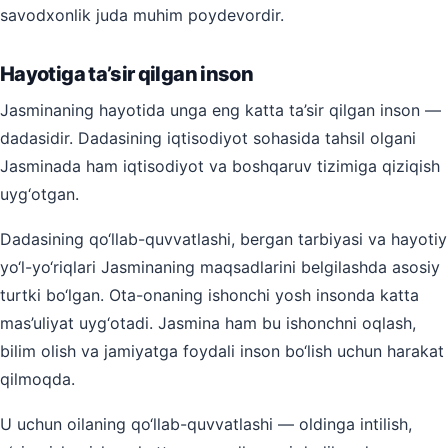
savodxonlik juda muhim poydevordir.
Hayotiga ta’sir qilgan inson
Jasminaning hayotida unga eng katta ta’sir qilgan inson —
dadasidir. Dadasining iqtisodiyot sohasida tahsil olgani
Jasminada ham iqtisodiyot va boshqaruv tizimiga qiziqish
uyg‘otgan.
Dadasining qo‘llab-quvvatlashi, bergan tarbiyasi va hayotiy
yo‘l-yo‘riqlari Jasminaning maqsadlarini belgilashda asosiy
turtki bo‘lgan. Ota-onaning ishonchi yosh insonda katta
mas’uliyat uyg‘otadi. Jasmina ham bu ishonchni oqlash,
bilim olish va jamiyatga foydali inson bo‘lish uchun harakat
qilmoqda.
U uchun oilaning qo‘llab-quvvatlashi — oldinga intilish,