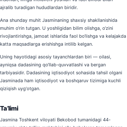
ajralib turadigan hududlardan biridir.
Ana shunday muhit Jasminaning shaxsiy shakllanishida
muhim o‘rin tutgan. U yoshligidan bilim olishga, o‘zini
rivojlantirishga, jamoat ishlarida faol bo‘lishga va kelajakda
katta maqsadlarga erishishga intilib kelgan.
Uning hayotidagi asosiy tayanchlardan biri — oilasi,
ayniqsa dadasining qo‘llab-quvvatlashi va bergan
tarbiyasidir. Dadasining iqtisodiyot sohasida tahsil olgani
Jasminada ham iqtisodiyot va boshqaruv tizimiga kuchli
qiziqish uyg‘otgan.
Ta’limi
Jasmina Toshkent viloyati Bekobod tumanidagi 44-