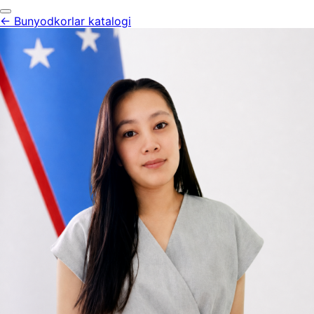
← Bunyodkorlar katalogi