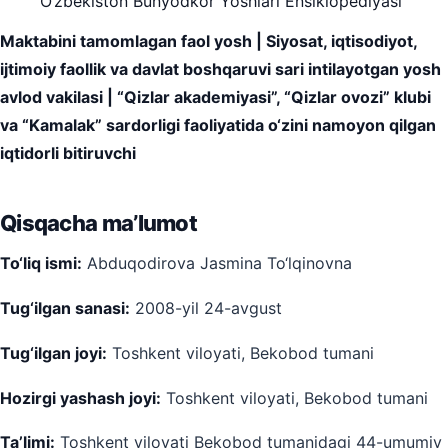
O‘zbekiston Bunyodkor Yoshlari Ensiklopediyasi
Maktabini tamomlagan faol yosh | Siyosat, iqtisodiyot,
ijtimoiy faollik va davlat boshqaruvi sari intilayotgan yosh
avlod vakilasi | “Qizlar akademiyasi”, “Qizlar ovozi” klubi
va “Kamalak” sardorligi faoliyatida o‘zini namoyon qilgan
iqtidorli bitiruvchi
Qisqacha ma’lumot
To‘liq ismi:
Abduqodirova Jasmina To‘lqinovna
Tug‘ilgan sanasi:
2008-yil 24-avgust
Tug‘ilgan joyi:
Toshkent viloyati, Bekobod tumani
Hozirgi yashash joyi:
Toshkent viloyati, Bekobod tumani
Ta’limi:
Toshkent viloyati Bekobod tumanidagi 44-umumiy