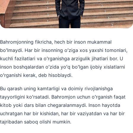
Bahromjonning fikricha, hech bir inson mukammal
boʻlmaydi. Har bir insonning oʻziga xos yaxshi tomonlari,
kuchli fazilatlari va oʻrganishga arzigulik jihatlari bor. U
inson boshqalardan oʻzida yoʻq boʻlgan ijobiy xislatlarni
oʻrganishi kerak, deb hisoblaydi.
Bu qarash uning kamtarligi va doimiy rivojlanishga
tayyorligini koʻrsatadi. Bahromjon uchun oʻrganish faqat
kitob yoki dars bilan chegaralanmaydi. Inson hayotda
uchratgan har bir kishidan, har bir vaziyatdan va har bir
tajribadan saboq olishi mumkin.