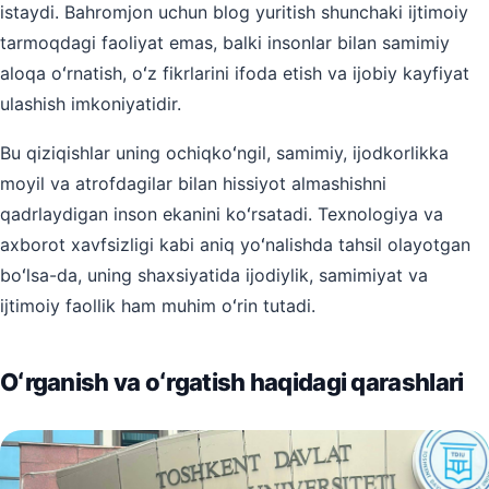
istaydi. Bahromjon uchun blog yuritish shunchaki ijtimoiy
tarmoqdagi faoliyat emas, balki insonlar bilan samimiy
aloqa oʻrnatish, oʻz fikrlarini ifoda etish va ijobiy kayfiyat
ulashish imkoniyatidir.
Bu qiziqishlar uning ochiqkoʻngil, samimiy, ijodkorlikka
moyil va atrofdagilar bilan hissiyot almashishni
qadrlaydigan inson ekanini koʻrsatadi. Texnologiya va
axborot xavfsizligi kabi aniq yoʻnalishda tahsil olayotgan
boʻlsa-da, uning shaxsiyatida ijodiylik, samimiyat va
ijtimoiy faollik ham muhim oʻrin tutadi.
Oʻrganish va oʻrgatish haqidagi qarashlari