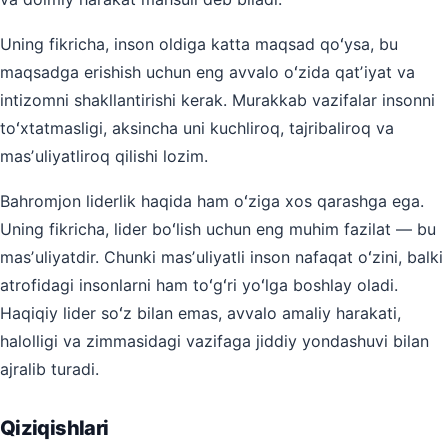
Uning fikricha, inson oldiga katta maqsad qoʻysa, bu
maqsadga erishish uchun eng avvalo oʻzida qatʼiyat va
intizomni shakllantirishi kerak. Murakkab vazifalar insonni
toʻxtatmasligi, aksincha uni kuchliroq, tajribaliroq va
masʼuliyatliroq qilishi lozim.
Bahromjon liderlik haqida ham oʻziga xos qarashga ega.
Uning fikricha, lider boʻlish uchun eng muhim fazilat — bu
masʼuliyatdir. Chunki masʼuliyatli inson nafaqat oʻzini, balki
atrofidagi insonlarni ham toʻgʻri yoʻlga boshlay oladi.
Haqiqiy lider soʻz bilan emas, avvalo amaliy harakati,
halolligi va zimmasidagi vazifaga jiddiy yondashuvi bilan
ajralib turadi.
Qiziqishlari