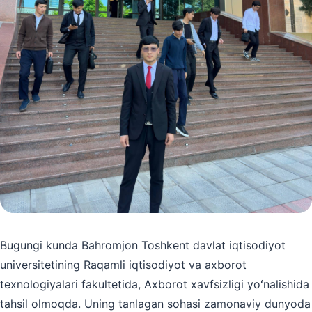
Bugungi kunda Bahromjon Toshkent davlat iqtisodiyot
universitetining Raqamli iqtisodiyot va axborot
texnologiyalari fakultetida, Axborot xavfsizligi yoʻnalishida
tahsil olmoqda. Uning tanlagan sohasi zamonaviy dunyoda