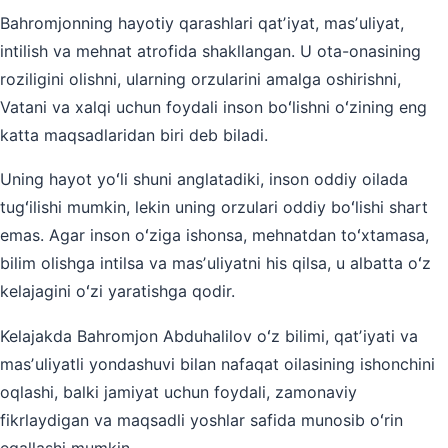
Bahromjonning hayotiy qarashlari qatʼiyat, masʼuliyat,
intilish va mehnat atrofida shakllangan. U ota-onasining
roziligini olishni, ularning orzularini amalga oshirishni,
Vatani va xalqi uchun foydali inson boʻlishni oʻzining eng
katta maqsadlaridan biri deb biladi.
Uning hayot yoʻli shuni anglatadiki, inson oddiy oilada
tugʻilishi mumkin, lekin uning orzulari oddiy boʻlishi shart
emas. Agar inson oʻziga ishonsa, mehnatdan toʻxtamasa,
bilim olishga intilsa va masʼuliyatni his qilsa, u albatta oʻz
kelajagini oʻzi yaratishga qodir.
Kelajakda Bahromjon Abduhalilov oʻz bilimi, qatʼiyati va
masʼuliyatli yondashuvi bilan nafaqat oilasining ishonchini
oqlashi, balki jamiyat uchun foydali, zamonaviy
fikrlaydigan va maqsadli yoshlar safida munosib oʻrin