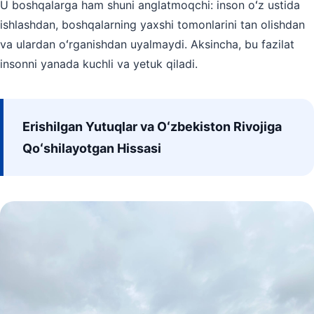
U boshqalarga ham shuni anglatmoqchi: inson oʻz ustida
ishlashdan, boshqalarning yaxshi tomonlarini tan olishdan
va ulardan oʻrganishdan uyalmaydi. Aksincha, bu fazilat
insonni yanada kuchli va yetuk qiladi.
Erishilgan Yutuqlar va Oʻzbekiston Rivojiga
Qoʻshilayotgan Hissasi