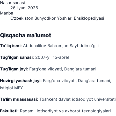
Nashr sanasi
26-iyun, 2026
Manba
O‘zbekiston Bunyodkor Yoshlari Ensiklopediyasi
Qisqacha maʼlumot
Toʻliq ismi:
Abduhalilov Bahromjon Sayfiddin oʻgʻli
Tugʻilgan sanasi:
2007-yil 15-aprel
Tugʻilgan joyi:
Fargʻona viloyati, Dangʻara tumani
Hozirgi yashash joyi:
Fargʻona viloyati, Dangʻara tumani,
Istiqlol MFY
Taʼlim muassasasi:
Toshkent davlat iqtisodiyot universiteti
Fakulteti:
Raqamli iqtisodiyot va axborot texnologiyalari