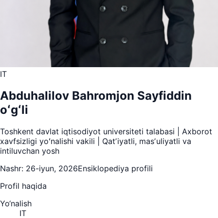
IT
Abduhalilov Bahromjon Sayfiddin
oʻgʻli
Toshkent davlat iqtisodiyot universiteti talabasi | Axborot
xavfsizligi yoʻnalishi vakili | Qatʼiyatli, masʼuliyatli va
intiluvchan yosh
Nashr:
26-iyun, 2026
Ensiklopediya profili
Profil haqida
Yo‘nalish
IT