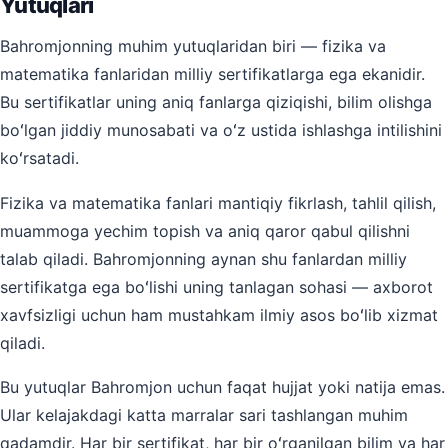
Yutuqlari
Bahromjonning muhim yutuqlaridan biri — fizika va
matematika fanlaridan milliy sertifikatlarga ega ekanidir.
Bu sertifikatlar uning aniq fanlarga qiziqishi, bilim olishga
boʻlgan jiddiy munosabati va oʻz ustida ishlashga intilishini
koʻrsatadi.
Fizika va matematika fanlari mantiqiy fikrlash, tahlil qilish,
muammoga yechim topish va aniq qaror qabul qilishni
talab qiladi. Bahromjonning aynan shu fanlardan milliy
sertifikatga ega boʻlishi uning tanlagan sohasi — axborot
xavfsizligi uchun ham mustahkam ilmiy asos boʻlib xizmat
qiladi.
Bu yutuqlar Bahromjon uchun faqat hujjat yoki natija emas.
Ular kelajakdagi katta marralar sari tashlangan muhim
qadamdir. Har bir sertifikat, har bir oʻrganilgan bilim va har