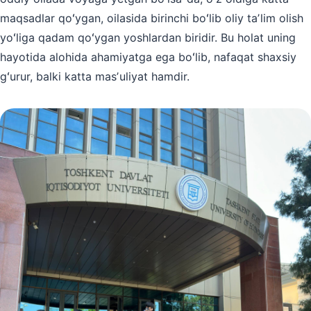
maqsadlar qoʻygan, oilasida birinchi boʻlib oliy taʼlim olish
yoʻliga qadam qoʻygan yoshlardan biridir. Bu holat uning
hayotida alohida ahamiyatga ega boʻlib, nafaqat shaxsiy
gʻurur, balki katta masʼuliyat hamdir.