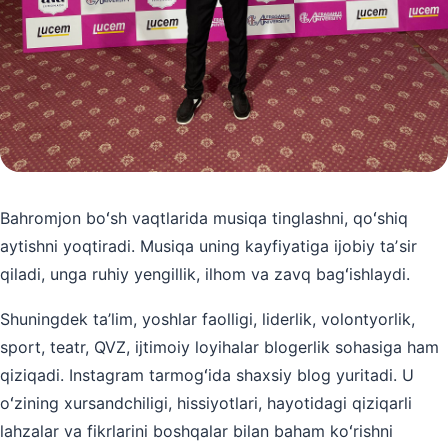
Bahromjon boʻsh vaqtlarida musiqa tinglashni, qoʻshiq
aytishni yoqtiradi. Musiqa uning kayfiyatiga ijobiy taʼsir
qiladi, unga ruhiy yengillik, ilhom va zavq bagʻishlaydi.
Shuningdek ta’lim, yoshlar faolligi, liderlik, volontyorlik,
sport, teatr, QVZ, ijtimoiy loyihalar blogerlik sohasiga ham
qiziqadi. Instagram tarmogʻida shaxsiy blog yuritadi. U
oʻzining xursandchiligi, hissiyotlari, hayotidagi qiziqarli
lahzalar va fikrlarini boshqalar bilan baham koʻrishni