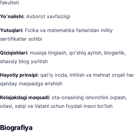
fakulteti
Yoʻnalishi:
Axborot xavfsizligi
Yutuqlari:
Fizika va matematika fanlaridan milliy
sertifikatlar sohibi
Qiziqishlari:
musiqa tinglash, qoʻshiq aytish, blogerlik,
shaxsiy blog yuritish
Hayotiy prinsipi:
qatʼiy iroda, intilish va mehnat orqali har
qanday maqsadga erishish
Kelajakdagi maqsadi:
ota-onasining ishonchini oqlash,
oilasi, xalqi va Vatani uchun foydali inson boʻlish
Biografiya