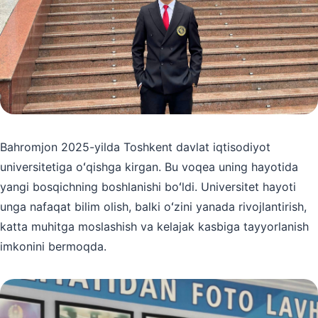
Bahromjon 2025-yilda Toshkent davlat iqtisodiyot
universitetiga oʻqishga kirgan. Bu voqea uning hayotida
yangi bosqichning boshlanishi boʻldi. Universitet hayoti
unga nafaqat bilim olish, balki oʻzini yanada rivojlantirish,
katta muhitga moslashish va kelajak kasbiga tayyorlanish
imkonini bermoqda.