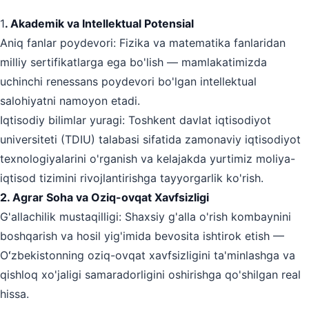
1
. Akademik va Intellektual Potensial
Aniq fanlar poydevori: Fizika va matematika fanlaridan
milliy sertifikatlarga ega bo'lish — mamlakatimizda
uchinchi renessans poydevori bo'lgan intellektual
salohiyatni namoyon etadi.
Iqtisodiy bilimlar yuragi: Toshkent davlat iqtisodiyot
universiteti (TDIU) talabasi sifatida zamonaviy iqtisodiyot
texnologiyalarini o'rganish va kelajakda yurtimiz moliya-
iqtisod tizimini rivojlantirishga tayyorgarlik ko'rish.
2. Agrar Soha va Oziq-ovqat Xavfsizligi
G'allachilik mustaqilligi: Shaxsiy g'alla o'rish kombaynini
boshqarish va hosil yig'imida bevosita ishtirok etish —
Oʻzbekistonning oziq-ovqat xavfsizligini ta'minlashga va
qishloq xo'jaligi samaradorligini oshirishga qo'shilgan real
hissa.