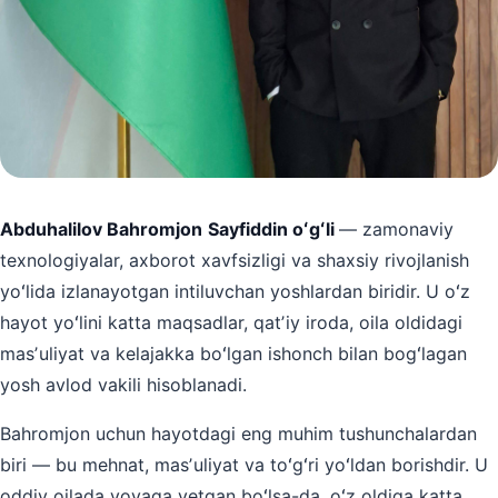
Abduhalilov Bahromjon
Sayfiddin oʻgʻli
— zamonaviy
texnologiyalar, axborot xavfsizligi va shaxsiy rivojlanish
yoʻlida izlanayotgan intiluvchan yoshlardan biridir. U oʻz
hayot yoʻlini katta maqsadlar, qatʼiy iroda, oila oldidagi
masʼuliyat va kelajakka boʻlgan ishonch bilan bogʻlagan
yosh avlod vakili hisoblanadi.
Bahromjon uchun hayotdagi eng muhim tushunchalardan
biri — bu mehnat, masʼuliyat va toʻgʻri yoʻldan borishdir. U
oddiy oilada voyaga yetgan boʻlsa-da, oʻz oldiga katta