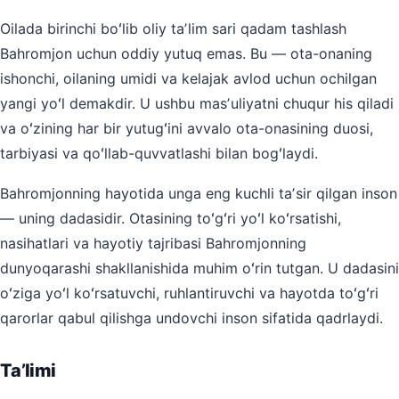
Oilada birinchi boʻlib oliy taʼlim sari qadam tashlash
Bahromjon uchun oddiy yutuq emas. Bu — ota-onaning
ishonchi, oilaning umidi va kelajak avlod uchun ochilgan
yangi yoʻl demakdir. U ushbu masʼuliyatni chuqur his qiladi
va oʻzining har bir yutugʻini avvalo ota-onasining duosi,
tarbiyasi va qoʻllab-quvvatlashi bilan bogʻlaydi.
Bahromjonning hayotida unga eng kuchli taʼsir qilgan inson
— uning dadasidir. Otasining toʻgʻri yoʻl koʻrsatishi,
nasihatlari va hayotiy tajribasi Bahromjonning
dunyoqarashi shakllanishida muhim oʻrin tutgan. U dadasini
oʻziga yoʻl koʻrsatuvchi, ruhlantiruvchi va hayotda toʻgʻri
qarorlar qabul qilishga undovchi inson sifatida qadrlaydi.
Taʼlimi