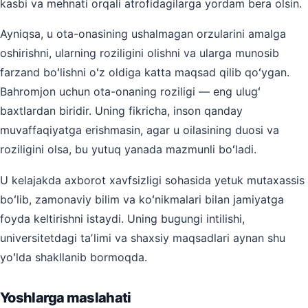
kasbi va mehnati orqali atrofidagilarga yordam bera olsin.
Ayniqsa, u ota-onasining ushalmagan orzularini amalga
oshirishni, ularning roziligini olishni va ularga munosib
farzand boʻlishni oʻz oldiga katta maqsad qilib qoʻygan.
Bahromjon uchun ota-onaning roziligi — eng ulugʻ
baxtlardan biridir. Uning fikricha, inson qanday
muvaffaqiyatga erishmasin, agar u oilasining duosi va
roziligini olsa, bu yutuq yanada mazmunli boʻladi.
U kelajakda axborot xavfsizligi sohasida yetuk mutaxassis
boʻlib, zamonaviy bilim va koʻnikmalari bilan jamiyatga
foyda keltirishni istaydi. Uning bugungi intilishi,
universitetdagi taʼlimi va shaxsiy maqsadlari aynan shu
yoʻlda shakllanib bormoqda.
Yoshlarga maslahati