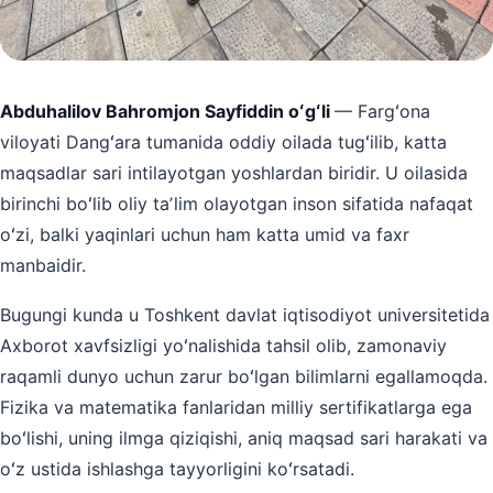
Abduhalilov Bahromjon Sayfiddin oʻgʻli
— Fargʻona
viloyati Dangʻara tumanida oddiy oilada tugʻilib, katta
maqsadlar sari intilayotgan yoshlardan biridir. U oilasida
birinchi boʻlib oliy taʼlim olayotgan inson sifatida nafaqat
oʻzi, balki yaqinlari uchun ham katta umid va faxr
manbaidir.
Bugungi kunda u Toshkent davlat iqtisodiyot universitetida
Axborot xavfsizligi yoʻnalishida tahsil olib, zamonaviy
raqamli dunyo uchun zarur boʻlgan bilimlarni egallamoqda.
Fizika va matematika fanlaridan milliy sertifikatlarga ega
boʻlishi, uning ilmga qiziqishi, aniq maqsad sari harakati va
oʻz ustida ishlashga tayyorligini koʻrsatadi.