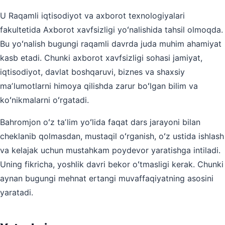
U Raqamli iqtisodiyot va axborot texnologiyalari
fakultetida Axborot xavfsizligi yoʻnalishida tahsil olmoqda.
Bu yoʻnalish bugungi raqamli davrda juda muhim ahamiyat
kasb etadi. Chunki axborot xavfsizligi sohasi jamiyat,
iqtisodiyot, davlat boshqaruvi, biznes va shaxsiy
maʼlumotlarni himoya qilishda zarur boʻlgan bilim va
koʻnikmalarni oʻrgatadi.
Bahromjon oʻz taʼlim yoʻlida faqat dars jarayoni bilan
cheklanib qolmasdan, mustaqil oʻrganish, oʻz ustida ishlash
va kelajak uchun mustahkam poydevor yaratishga intiladi.
Uning fikricha, yoshlik davri bekor oʻtmasligi kerak. Chunki
aynan bugungi mehnat ertangi muvaffaqiyatning asosini
yaratadi.