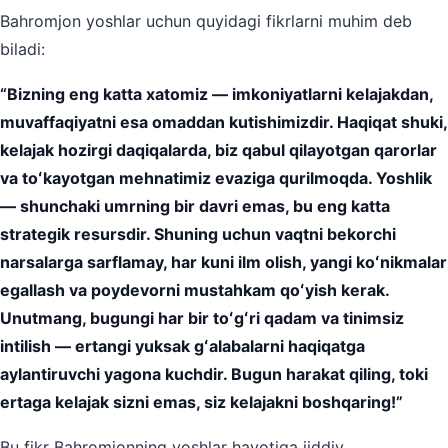
Bahromjon yoshlar uchun quyidagi fikrlarni muhim deb
biladi:
“Bizning eng katta xatomiz — imkoniyatlarni kelajakdan,
muvaffaqiyatni esa omaddan kutishimizdir. Haqiqat shuki,
kelajak hozirgi daqiqalarda, biz qabul qilayotgan qarorlar
va toʻkayotgan mehnatimiz evaziga qurilmoqda. Yoshlik
— shunchaki umrning bir davri emas, bu eng katta
strategik resursdir. Shuning uchun vaqtni bekorchi
narsalarga sarflamay, har kuni ilm olish, yangi koʻnikmalar
egallash va poydevorni mustahkam qoʻyish kerak.
Unutmang, bugungi har bir toʻgʻri qadam va tinimsiz
intilish — ertangi yuksak gʻalabalarni haqiqatga
aylantiruvchi yagona kuchdir. Bugun harakat qiling, toki
ertaga kelajak sizni emas, siz kelajakni boshqaring!”
Bu fikr Bahromjonning yoshlar hayotiga jiddiy