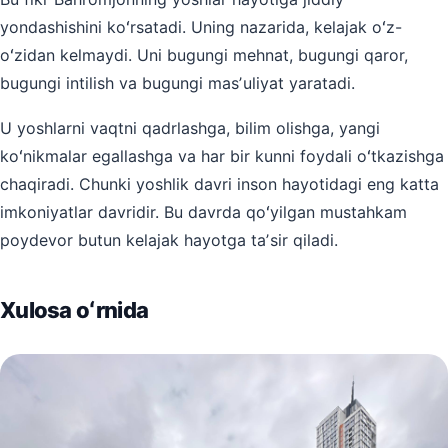
yondashishini koʻrsatadi. Uning nazarida, kelajak oʻz-
oʻzidan kelmaydi. Uni bugungi mehnat, bugungi qaror,
bugungi intilish va bugungi masʼuliyat yaratadi.
U yoshlarni vaqtni qadrlashga, bilim olishga, yangi
koʻnikmalar egallashga va har bir kunni foydali oʻtkazishga
chaqiradi. Chunki yoshlik davri inson hayotidagi eng katta
imkoniyatlar davridir. Bu davrda qoʻyilgan mustahkam
poydevor butun kelajak hayotga taʼsir qiladi.
Xulosa oʻrnida