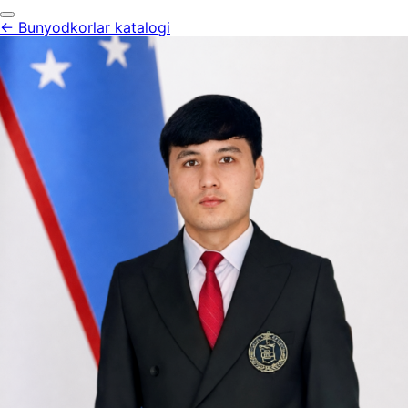
← Bunyodkorlar katalogi