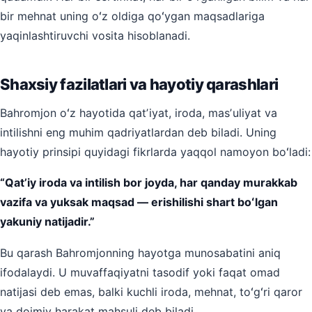
bir mehnat uning oʻz oldiga qoʻygan maqsadlariga
yaqinlashtiruvchi vosita hisoblanadi.
Shaxsiy fazilatlari va hayotiy qarashlari
Bahromjon oʻz hayotida qatʼiyat, iroda, masʼuliyat va
intilishni eng muhim qadriyatlardan deb biladi. Uning
hayotiy prinsipi quyidagi fikrlarda yaqqol namoyon boʻladi:
“Qatʼiy iroda va intilish bor joyda, har qanday murakkab
vazifa va yuksak maqsad — erishilishi shart boʻlgan
yakuniy natijadir.”
Bu qarash Bahromjonning hayotga munosabatini aniq
ifodalaydi. U muvaffaqiyatni tasodif yoki faqat omad
natijasi deb emas, balki kuchli iroda, mehnat, toʻgʻri qaror
va doimiy harakat mahsuli deb biladi.