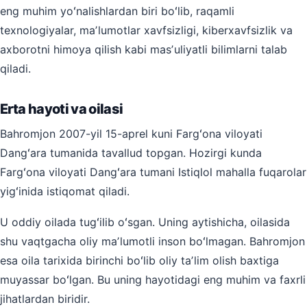
eng muhim yoʻnalishlardan biri boʻlib, raqamli
texnologiyalar, maʼlumotlar xavfsizligi, kiberxavfsizlik va
axborotni himoya qilish kabi masʼuliyatli bilimlarni talab
qiladi.
Erta hayoti va oilasi
Bahromjon 2007-yil 15-aprel kuni Fargʻona viloyati
Dangʻara tumanida tavallud topgan. Hozirgi kunda
Fargʻona viloyati Dangʻara tumani Istiqlol mahalla fuqarolar
yigʻinida istiqomat qiladi.
U oddiy oilada tugʻilib oʻsgan. Uning aytishicha, oilasida
shu vaqtgacha oliy maʼlumotli inson boʻlmagan. Bahromjon
esa oila tarixida birinchi boʻlib oliy taʼlim olish baxtiga
muyassar boʻlgan. Bu uning hayotidagi eng muhim va faxrli
jihatlardan biridir.