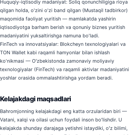
Huquqiy-iqtisodiy madaniyat: Soliq qonunchiligiga rioya
qilgan holda, o'zini o'zi band qilgan (Mustaqil tadbirkor)
maqomida faoliyat yuritish — mamlakatda yashirin
iqtisodiyotga barham berish va qonuniy biznes yuritish
madaniyatini yuksaltirishga namuna bo'ladi.
FinTech va innovatsiyalar: Blokcheyn texnologiyalari va
TON Wallet kabi raqamli hamyonlar bilan ishlash
ko'nikmasi — Oʻzbekistonda zamonaviy moliyaviy
texnologiyalar (FinTech) va raqamli aktivlar madaniyatini
yoshlar orasida ommalashtirishga yordam beradi.
Kelajakdagi maqsadlari
Bahromjonning kelajakdagi eng katta orzularidan biri —
Vatani, xalqi va oilasi uchun foydali inson boʻlishdir. U
kelajakda shunday darajaga yetishni istaydiki, oʻz bilimi,