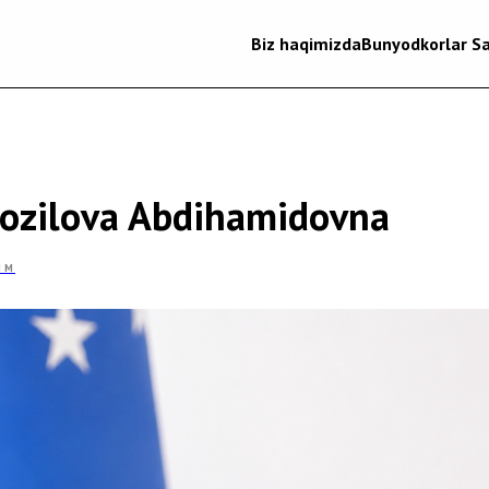
Biz haqimizda
Bunyodkorlar Sa
ozilova Abdihamidovna
IM