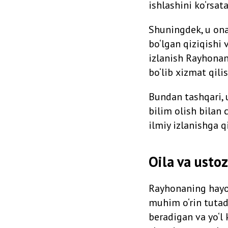
ishlashini ko‘rsata
Shuningdek, u ona 
bo‘lgan qiziqishi 
izlanish Rayhona
bo‘lib xizmat qil
Bundan tashqari, 
bilim olish bilan 
ilmiy izlanishga q
Oila va ustozl
Rayhonaning hayot
muhim o‘rin tutad
beradigan va yo‘l 