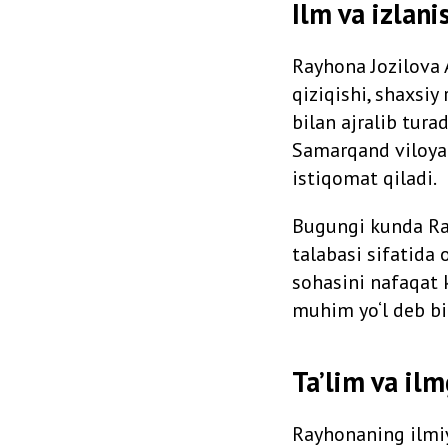
Ilm va izlani
Rayhona Jozilova A
qiziqishi, shaxsiy
bilan ajralib tura
Samarqand viloyat
istiqomat qiladi.
Bugungi kunda Ra
talabasi sifatida 
sohasini nafaqat k
muhim yo‘l deb bi
Ta’lim va ilm
Rayhonaning ilmiy 