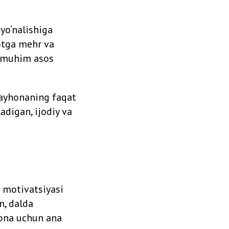
yo‘nalishiga
yotga mehr va
a muhim asos
Rayhonaning faqat
adigan, ijodiy va
 motivatsiyasi
n, dalda
yhona uchun ana