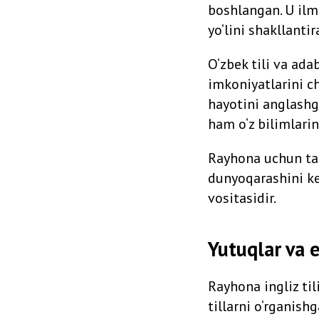
boshlangan. U ilm o
yo‘lini shakllanti
O‘zbek tili va ada
imkoniyatlarini ch
hayotini anglashga
ham o‘z bilimlari
Rayhona uchun ta’
dunyoqarashini ke
vositasidir.
Yutuqlar va e
Rayhona ingliz til
tillarni o‘rganis