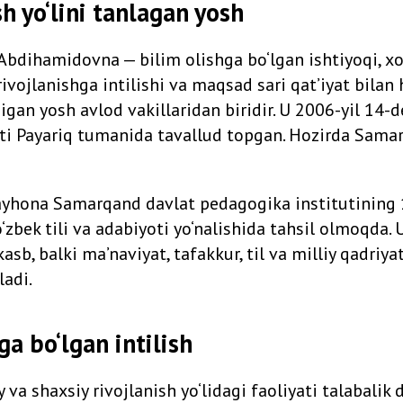
sh yo‘lini tanlagan yosh
bdihamidovna — bilim olishga bo‘lgan ishtiyoqi, xori
 rivojlanishga intilishi va maqsad sari qat’iyat bilan 
digan yosh avlod vakillaridan biridir. U 2006-yil 14-
i Payariq tumanida tavallud topgan. Hozirda Samar
yhona Samarqand davlat pedagogika institutining 
o‘zbek tili va adabiyoti yo‘nalishida tahsil olmoqda.
asb, balki ma’naviyat, tafakkur, til va milliy qadriyat
ladi.
ga bo‘lgan intilish
va shaxsiy rivojlanish yo‘lidagi faoliyati talabalik 