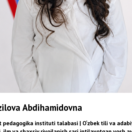
zilova Abdihamidovna
edagogika instituti talabasi | O‘zbek tili va adabiy
ili, ilm va shaxsiy rivojlanish sari intilayotgan yosh a