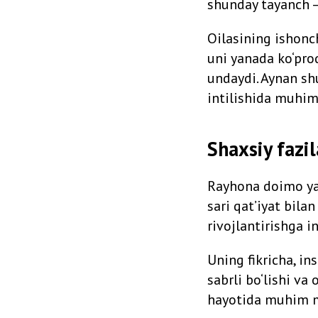
shunday tayanch — 
Oilasining ishonc
uni yanada ko‘pro
undaydi. Aynan sh
intilishida muhim
Shaxsiy fazil
Rayhona doimo yan
sari qat’iyat bila
rivojlantirishga i
Uning fikricha, in
sabrli bo‘lishi va
hayotida muhim me