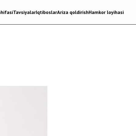
hifasi
Tavsiyalar
Iqtiboslar
Ariza qoldirish
Hamkor loyihasi