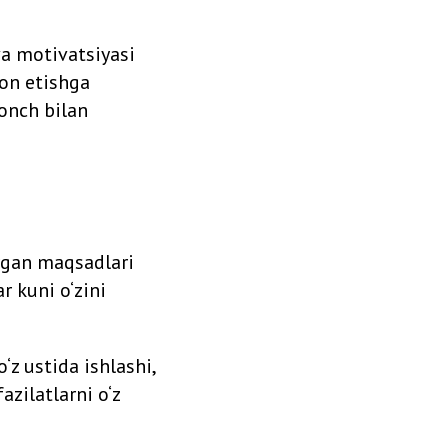
va motivatsiyasi
yon etishga
onch bilan
‘ygan maqsadlari
r kuni o‘zini
z ustida ishlashi,
azilatlarni o‘z