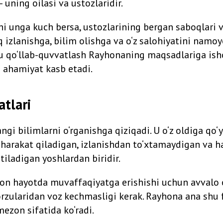
uning oilasi va ustozlaridir.
hi unga kuch bersa, ustozlarining bergan saboqlari 
q izlanishga, bilim olishga va o‘z salohiyatini namo
u qo‘llab-quvvatlash Rayhonaning maqsadlariga ish
 ahamiyat kasb etadi.
atlari
gi bilimlarni o‘rganishga qiziqadi. U o‘z oldiga qo
n harakat qiladigan, izlanishdan to‘xtamaydigan va ha
ntiladigan yoshlardan biridir.
son hayotda muvaffaqiyatga erishishi uchun avvalo o‘
 orzularidan voz kechmasligi kerak. Rayhona ana shu f
zon sifatida ko‘radi.