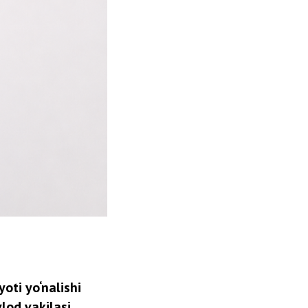
oti yo‘nalishi
vlod vakilasi