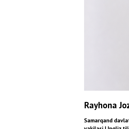
Rayhona Jo
Samarqand davlat p
vakilasi | Ingliz t