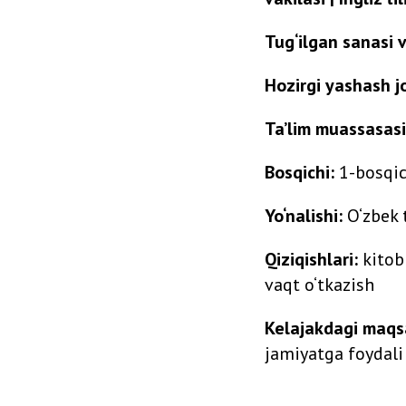
Tug‘ilgan sanasi v
Hozirgi yashash jo
Ta’lim muassasasi
Bosqichi:
1-bosqic
Yo‘nalishi:
O‘zbek t
Qiziqishlari:
kitob 
vaqt o‘tkazish
Kelajakdagi maqs
jamiyatga foydali 