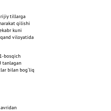
jiy tillarga
harakat qilishi
dekabr kuni
qand viloyatida
1-bosqich
 U tanlagan
lar bilan bog‘liq
davridan