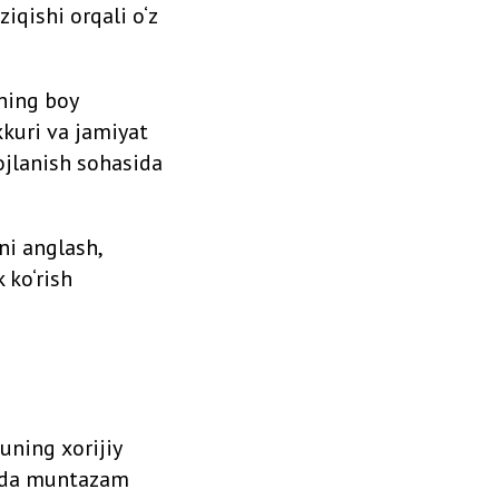
ziqishi orqali o‘z
ining boy
kkuri va jamiyat
vojlanish sohasida
ni anglash,
 ko‘rish
uning xorijiy
stida muntazam