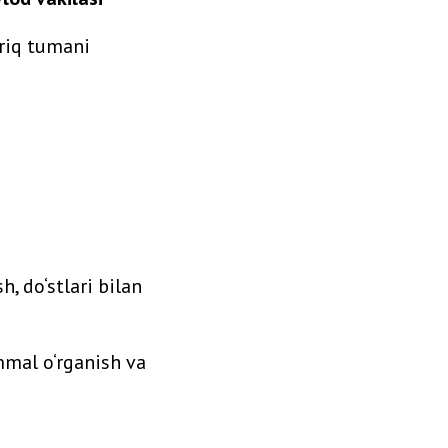
ariq tumani
h, do‘stlari bilan
mmal o‘rganish va