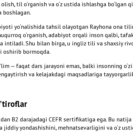
lish, til o‘rganish va o‘z ustida ishlashga bo‘lgan qi
ra boshlagan.
biyoti yo‘nalishida tahsil olayotgan Rayhona ona til
uqurroq o‘rganish, adabiyot orqali inson qalbi, tafa
 intiladi. Shu bilan birga, u ingliz tili va shaxsiy ri
ni oshirib bormoqda.
lim — faqat dars jarayoni emas, balki insonning o‘zi
ngaytirish va kelajakdagi maqsadlariga tayyorgarlik
’tiroflar
idan B2 darajadagi CEFR sertifikatiga ega. Bu natija 
hga jiddiy yondashishini, mehnatsevarligini va o‘z u