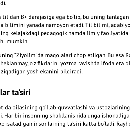
di.
tilidan B+ darajasiga ega bo‘lib, bu uning tanlagan 
va bilimini yanada namoyon etadi. Til bilimi, adabi
ning kelajakdagi pedagogik hamda ilmiy faoliyatid
ishi mumkin.
uning “Ziyolim”da maqolalari chop etilgan. Bu esa 
cheklanmay, o‘z fikrlarini yozma ravishda ifoda eta ol
iziqadigan yosh ekanini bildiradi.
ar ta’siri
ida oilasining qo‘llab-quvvatlashi va ustozlarining
i. Har bir insonning shakllanishida unga ishonadiga
ko‘rsatadigan insonlarning ta’siri katta bo‘ladi. Ra