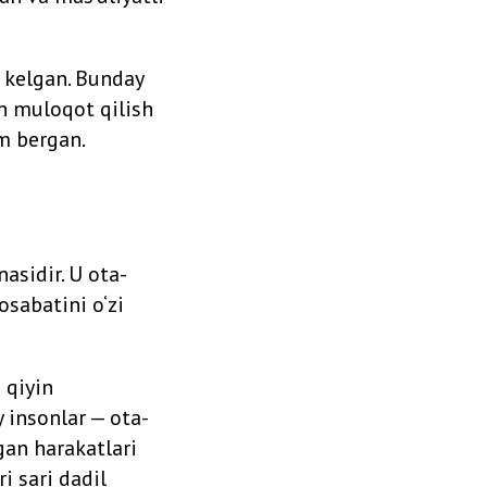
b kelgan. Bunday
lan muloqot qilish
am bergan.
asidir. U ota-
osabatini o‘zi
 qiyin
 insonlar — ota-
gan harakatlari
i sari dadil