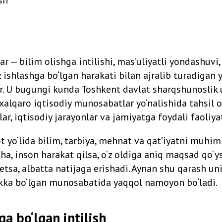
 — bilim olishga intilishi, mas’uliyatli yondashuvi, 
z ishlashga bo‘lgan harakati bilan ajralib turadigan 
dir. U bugungi kunda Toshkent davlat sharqshunoslik 
xalqaro iqtisodiy munosabatlar yo‘nalishida tahsil ol
lar, iqtisodiy jarayonlar va jamiyatga foydali faoliya
t yo‘lida bilim, tarbiya, mehnat va qat’iyatni muhim
icha, inson harakat qilsa, o‘z oldiga aniq maqsad qo‘y
tsa, albatta natijaga erishadi. Aynan shu qarash uni
kka bo‘lgan munosabatida yaqqol namoyon bo‘ladi.
ga bo‘lgan intilish