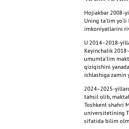
Hojiakbar 2008-yi
Uning ta’lim yo‘li 
imkoniyatlarini r
U 2014–2018-yilla
Keyinchalik 2018–
umumta’lim maktab
qiziqishini yanad
ishlashiga zamin 
2024–2025-yillar
tahsil olib, makt
Toshkent shahri 
universitetining 
sifatida bilim ol