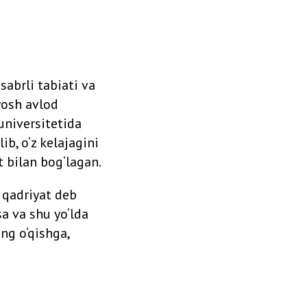
sabrli tabiati va
yosh avlod
universitetida
ib, o‘z kelajagini
t bilan bog‘lagan.
 qadriyat deb
sa va shu yo‘lda
ng o‘qishga,