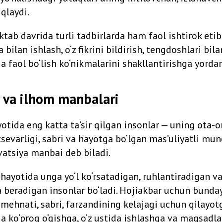
qlaydi.
tab davrida turli tadbirlarda ham faol ishtirok eti
 bilan ishlash, o‘z fikrini bildirish, tengdoshlari bi
a faol bo‘lish ko‘nikmalarini shakllantirishga yord
r va ilhom manbalari
tida eng katta ta’sir qilgan insonlar — uning ota-on
evarligi, sabri va hayotga bo‘lgan mas’uliyatli mun
atsiya manbai deb biladi.
hayotida unga yo‘l ko‘rsatadigan, ruhlantiradigan va
a beradigan insonlar bo‘ladi. Hojiakbar uchun bunday
 mehnati, sabri, farzandining kelajagi uchun qilayot
 ko‘proq o‘qishga, o‘z ustida ishlashga va maqsadlar