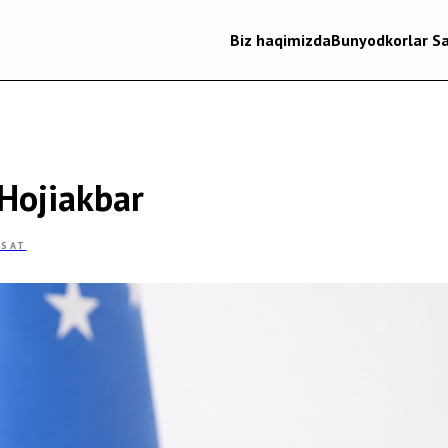
Biz haqimizda
Bunyodkorlar Sa
Hojiakbar
OSAT