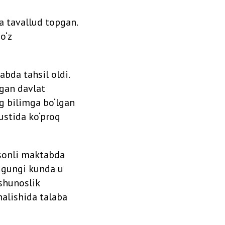
a tavallud topgan.
o‘z
bda tahsil oldi.
lgan davlat
g bilimga bo‘lgan
ustida ko‘proq
sonli maktabda
Bugungi kunda u
shunoslik
nalishida talaba