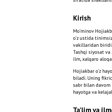
Kirish
Mo‘minov Hojiakbar
o‘z ustida tinimsi
vakillaridan biri
Tashqi siyosat va 
ilm, xalqaro aloqa
Hojiakbar o‘z hayo
biladi. Uning fikr
sabr bilan davom e
hayotga va kelaja
Ta’lim va ilm