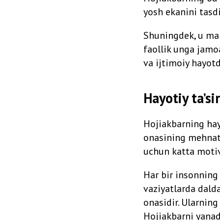
yosh ekanini tasdi
Shuningdek, u mak
faollik unga jamoa
va ijtimoiy hayotd
Hayotiy ta’si
Hojiakbarning hayo
onasining mehnats
uchun katta motiv
Har bir insonning 
vaziyatlarda dald
onasidir. Ularning
Hojiakbarni yanada