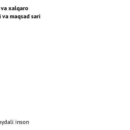
t va xalqaro
li va maqsad sari
oydali inson