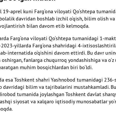
l 19-aprel kuni Farg‘ona viloyati Qo‘shtepa tumanid
bolalik davridan boshlab izchil o‘qish, bilim olish va 
ivojlantirish bilan davom etib kelmoqda.
rda Farg‘ona viloyati Qo‘shtepa tumanidagi 1-makta
2023-yillarda Farg‘ona shahridagi 4-ixtisoslashtiri
-internatida o‘qishini davom ettirdi. Bu davr unin
a oshirgan, fanlarga chuqurroq yondashishiga va o‘z 
yaratgan muhim bosqichlardan biri bo‘ldi.
da esa Toshkent shahri Yashnobod tumanidagi 236-
ab davridagi bilim va tajribalarini mustahkamladi. 
Mirobod tumanida joylashgan Toshkent davlat sharq
Tashqi siyosat va xalqaro iqtisodiy munosabatlar yo‘
moqda.