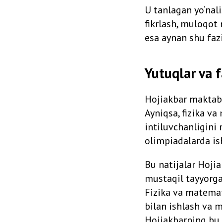
U tanlagan yo‘nal
fikrlash, muloqot 
esa aynan shu fazi
Yutuqlar va f
Hojiakbar maktab 
Ayniqsa, fizika v
intiluvchanligini
olimpiadalarda isht
Bu natijalar Hojia
mustaqil tayyorgar
Fizika va matemati
bilan ishlash va 
Hojiakbarning bu 