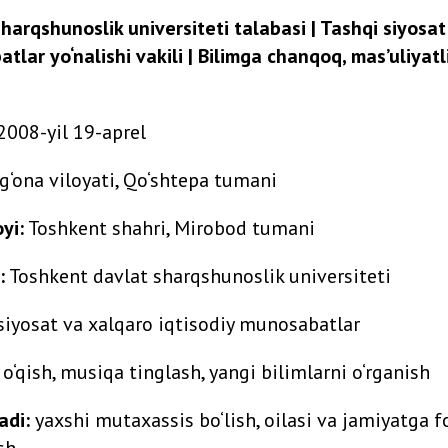
harqshunoslik universiteti talabasi | Tashqi siyosa
tlar yo‘nalishi vakili | Bilimga chanqoq, mas’uliyat
2008-yil 19-aprel
g‘ona viloyati, Qo‘shtepa tumani
yi:
Toshkent shahri, Mirobod tumani
:
Toshkent davlat sharqshunoslik universiteti
siyosat va xalqaro iqtisodiy munosabatlar
o‘qish, musiqa tinglash, yangi bilimlarni o‘rganish
adi:
yaxshi mutaxassis bo‘lish, oilasi va jamiyatga f
sh