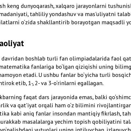
ish keng dunyoqarash, xalqaro jarayonlarni tushunish
madaniyati, tahliliy yondashuv va mas’uliyatni talab
latlarni o‘zida shakllantirib borayotgan maqsadli yo
aoliyat
davridan boshlab turli fan olimpiadalarida faol qat
a matematika fanlariga bo‘lgan qiziqishi uning bilim
 namoyon etadi. U ushbu fanlar bo‘yicha turli bosqic
irok etib, 1-, 2- va 3-o‘rinlarni egallagan.
kbarning faqat dars jarayonida emas, balki qo‘shimc
lik va qat’iyat orqali ham o‘z bilimini rivojlantirgan
ka kabi aniq fanlar insondan mantiqiy fikrlash, tahli
murakkab masalalarga yechim topish qobiliyatini tala
yo‘nalishdagi yutuqlari uning intiluvchan, izlanuvch