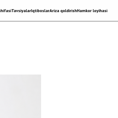
hifasi
Tavsiyalar
Iqtiboslar
Ariza qoldirish
Hamkor loyihasi