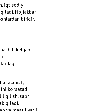
, iqtisodiy
 qiladi. Hojiakbar
shlardan biridir.
nashib kelgan.
ga
hlardagi
ha izlanish,
ini ko‘rsatadi.
l qilish, sabr
b qiladi.
an va mas’uliyatli