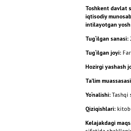
Toshkent davlat s
iqtisodiy munosaba
intilayotgan yosh
Tug‘ilgan sanasi:
Tug‘ilgan joyi:
Far
Hozirgi yashash jo
Ta’lim muassasasi
Yo‘nalishi:
Tashqi 
Qiziqishlari:
kitob 
Kelajakdagi maqs
sifatida shakllani