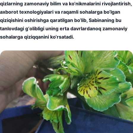
qizlarning zamonaviy bilim va ko‘nikmalarini rivojlantirish,
axborot texnologiyalari va raqamli sohalarga bo‘lgan
qiziqishini oshirishga qaratilgan bo‘lib, Sabinaning bu
tanlovdagi g‘olibligi uning erta davrlardanoq zamonaviy
sohalarga qiziqqanini ko‘rsatadi.