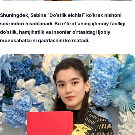
Shuningdek, Sabina “Do‘stlik elchisi” ko‘krak nishoni
sovrindori hisoblanadi. Bu e’tirof uning ijtimoiy faolligi,
do‘stlik, hamjihatlik va insonlar o‘rtasidagi ijobiy
munosabatlarni qadrlashini ko‘rsatadi.