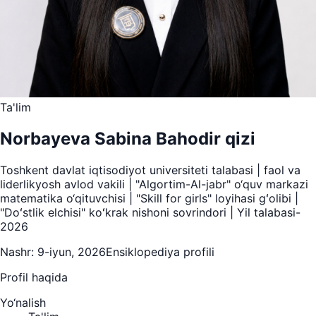
Ta'lim
Norbayeva Sabina Bahodir qizi
Toshkent davlat iqtisodiyot universiteti talabasi | faol va
liderlikyosh avlod vakili | "Algortim-Al-jabr" o‘quv markazi
matematika o‘qituvchisi | "Skill for girls" loyihasi gʻolibi |
"Doʻstlik elchisi" koʻkrak nishoni sovrindori | Yil talabasi-
2026
Nashr:
9-iyun, 2026
Ensiklopediya profili
Profil haqida
Yo‘nalish