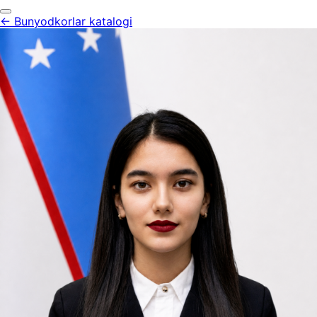
← Bunyodkorlar katalogi