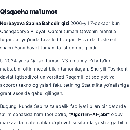
Qisqacha ma’lumot
Norbayeva Sabina Bahodir
qizi
2006-yil 7-dekabr kuni
Qashqadaryo viloyati Qarshi tumani Qovchin mahalla
fuqarolar yig‘inida tavallud topgan. Hozirda Toshkent
shahri Yangihayot tumanida istiqomat qiladi.
U 2024-yilda Qarshi tumani 23-umumiy o‘rta ta’lim
maktabini oltin medal bilan tamomlagan. Shu yili Toshkent
davlat iqtisodiyot universiteti Raqamli iqtisodiyot va
axborot texnologiyalari fakultetining Statistika yo‘nalishiga
grant asosida qabul qilingan.
Bugungi kunda Sabina talabalik faoliyati bilan bir qatorda
ta’lim sohasida ham faol bo‘lib,
“Algortim-Al-jabr”
o‘quv
markazida matematika o‘qituvchisi sifatida yoshlarga bilim