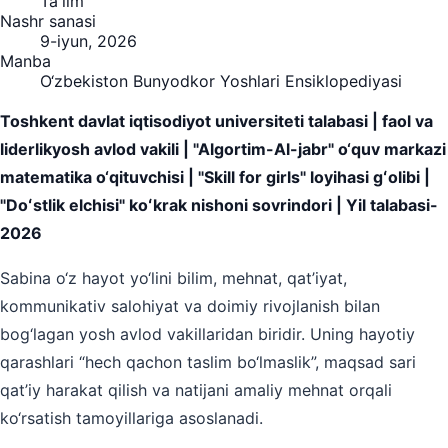
Ta'lim
Nashr sanasi
9-iyun, 2026
Manba
O‘zbekiston Bunyodkor Yoshlari Ensiklopediyasi
Toshkent davlat iqtisodiyot universiteti talabasi | faol va
liderlikyosh avlod vakili | "Algortim-Al-jabr" o‘quv markazi
matematika o‘qituvchisi | "Skill for girls" loyihasi gʻolibi |
"Doʻstlik elchisi" koʻkrak nishoni sovrindori | Yil talabasi-
2026
Sabina o‘z hayot yo‘lini bilim, mehnat, qat’iyat,
kommunikativ salohiyat va doimiy rivojlanish bilan
bog‘lagan yosh avlod vakillaridan biridir. Uning hayotiy
qarashlari “hech qachon taslim bo‘lmaslik”, maqsad sari
qat’iy harakat qilish va natijani amaliy mehnat orqali
ko‘rsatish tamoyillariga asoslanadi.