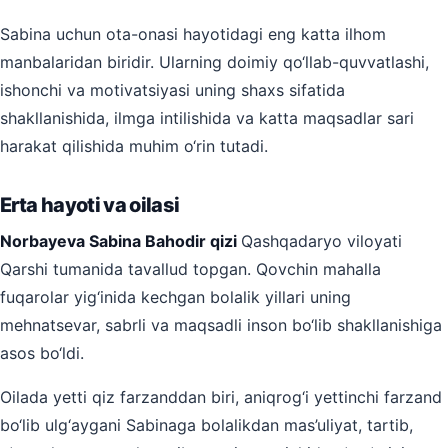
Sabina uchun ota-onasi hayotidagi eng katta ilhom
manbalaridan biridir. Ularning doimiy qo‘llab-quvvatlashi,
ishonchi va motivatsiyasi uning shaxs sifatida
shakllanishida, ilmga intilishida va katta maqsadlar sari
harakat qilishida muhim o‘rin tutadi.
Erta hayoti va oilasi
Norbayeva Sabina Bahodir qizi
Qashqadaryo viloyati
Qarshi tumanida tavallud topgan. Qovchin mahalla
fuqarolar yig‘inida kechgan bolalik yillari uning
mehnatsevar, sabrli va maqsadli inson bo‘lib shakllanishiga
asos bo‘ldi.
Oilada yetti qiz farzanddan biri, aniqrog‘i yettinchi farzand
bo‘lib ulg‘aygani Sabinaga bolalikdan mas’uliyat, tartib,