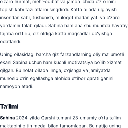
o‘zaro hurmat, mehr-oqibat va jamoa ichida o‘z o‘rnini
topish kabi fazilatlarni singdirdi. Katta oilada ulg‘ayish
insondan sabr, tushunish, muloqot madaniyati va o‘zaro
yordamni talab qiladi. Sabina ham ana shu muhitda hayotiy
tajriba orttirib, o‘z oldiga katta maqsadlar qo‘yishga
odatlandi.
Uning oilasidagi barcha qiz farzandlarning oliy ma’lumotli
ekani Sabina uchun ham kuchli motivatsiya bo‘lib xizmat
qilgan. Bu holat oilada ilmga, o‘qishga va jamiyatda
munosib o‘rin egallashga alohida e’tibor qaratilganini
namoyon etadi.
Ta’limi
Sabina
2024-yilda Qarshi tumani 23-umumiy o‘rta ta’lim
maktabini oltin medal bilan tamomlagan. Bu natija uning