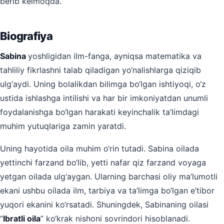
berib kelmoqda.
Biografiya
Sabina
yoshligidan ilm-fanga, ayniqsa matematika va
tahliliy fikrlashni talab qiladigan yo‘nalishlarga qiziqib
ulg‘aydi. Uning bolalikdan bilimga bo‘lgan ishtiyoqi, o‘z
ustida ishlashga intilishi va har bir imkoniyatdan unumli
foydalanishga bo‘lgan harakati keyinchalik ta’limdagi
muhim yutuqlariga zamin yaratdi.
Uning hayotida oila muhim o‘rin tutadi. Sabina oilada
yettinchi farzand bo‘lib, yetti nafar qiz farzand voyaga
yetgan oilada ulg‘aygan. Ularning barchasi oliy ma’lumotli
ekani ushbu oilada ilm, tarbiya va ta’limga bo‘lgan e’tibor
yuqori ekanini ko‘rsatadi. Shuningdek, Sabinaning oilasi
“
Ibratli oila
” ko‘krak nishoni sovrindori hisoblanadi.