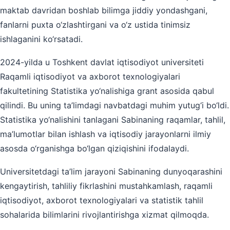
maktab davridan boshlab bilimga jiddiy yondashgani,
fanlarni puxta o‘zlashtirgani va o‘z ustida tinimsiz
ishlaganini ko‘rsatadi.
2024-yilda u Toshkent davlat iqtisodiyot universiteti
Raqamli iqtisodiyot va axborot texnologiyalari
fakultetining Statistika yo‘nalishiga grant asosida qabul
qilindi. Bu uning ta’limdagi navbatdagi muhim yutug‘i bo‘ldi.
Statistika yo‘nalishini tanlagani Sabinaning raqamlar, tahlil,
ma’lumotlar bilan ishlash va iqtisodiy jarayonlarni ilmiy
asosda o‘rganishga bo‘lgan qiziqishini ifodalaydi.
Universitetdagi ta’lim jarayoni Sabinaning dunyoqarashini
kengaytirish, tahliliy fikrlashini mustahkamlash, raqamli
iqtisodiyot, axborot texnologiyalari va statistik tahlil
sohalarida bilimlarini rivojlantirishga xizmat qilmoqda.