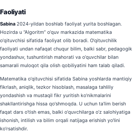
Faoliyati
Sabina
2024-yildan boshlab faoliyat yurita boshlagan.
Hozirda u “Algoritm” o‘quv markazida matematika
o‘qituvchisi sifatida faoliyat olib boradi. O‘qituvchilik
faoliyati undan nafaqat chuqur bilim, balki sabr, pedagogik
yondashuv, tushuntirish mahorati va o‘quvchilar bilan
samarali muloqot qila olish qobiliyatini ham talab qiladi.
Matematika o‘qituvchisi sifatida Sabina yoshlarda mantiqiy
fikrlash, aniqlik, tezkor hisoblash, masalaga tahliliy
yondashish va mustaqil fikr yuritish ko‘nikmalarini
shakllantirishga hissa qo‘shmoqda. U uchun ta’lim berish
faqat dars o‘tish emas, balki o‘quvchilarga o‘z salohiyatiga
ishonish, intilish va bilim orqali natijaga erishish yo‘lini
ko‘rsatishdir.