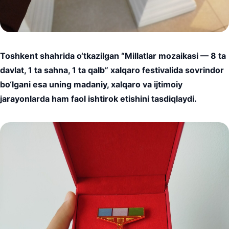
Toshkent shahrida o‘tkazilgan “Millatlar mozaikasi — 8 ta
davlat, 1 ta sahna, 1 ta qalb” xalqaro festivalida sovrindor
bo‘lgani esa uning madaniy, xalqaro va ijtimoiy
jarayonlarda ham faol ishtirok etishini tasdiqlaydi.