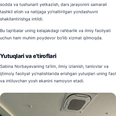
sodda va tushunarli yetkazish, dars jarayonini samarali
tashkil etish va natijaga yo‘naltirilgan yondashuvni
shakllantirishga intildi.
Bu tajribalar uning kelajakdagi rahbarlik va ilmiy faoliyati
uchun ham muhim poydevor bo‘lib xizmat qilmoqda.
Yutuqlari va e’tiroflari
Sabina Norbayevaning ta’lim, ilmiy izlanish, tanlovlar va
ijtimoiy faoliyat yo‘nalishlarida erishgan yutuqlari uning faol
va intiluvchan yosh ekanini namoyon etadi.