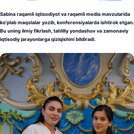
Sabina raqamli iqtisodiyot va raqamli media mavzularida
ko‘plab maqolalar yozib, konferensiyalarda ishtirok etgan.
Bu uning ilmiy fikrlash, tahliliy yondashuv va zamonaviy
iqtisodiy jarayonlarga qiziqishini bildiradi.