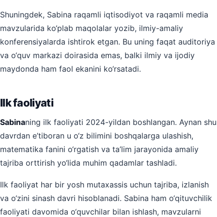
Shuningdek, Sabina raqamli iqtisodiyot va raqamli media
mavzularida ko‘plab maqolalar yozib, ilmiy-amaliy
konferensiyalarda ishtirok etgan. Bu uning faqat auditoriya
va o‘quv markazi doirasida emas, balki ilmiy va ijodiy
maydonda ham faol ekanini ko‘rsatadi.
Ilk faoliyati
Sabina
ning ilk faoliyati 2024-yildan boshlangan. Aynan shu
davrdan e’tiboran u o‘z bilimini boshqalarga ulashish,
matematika fanini o‘rgatish va ta’lim jarayonida amaliy
tajriba orttirish yo‘lida muhim qadamlar tashladi.
Ilk faoliyat har bir yosh mutaxassis uchun tajriba, izlanish
va o‘zini sinash davri hisoblanadi. Sabina ham o‘qituvchilik
faoliyati davomida o‘quvchilar bilan ishlash, mavzularni