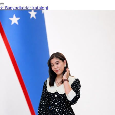
← Bunyodkorlar katalogi