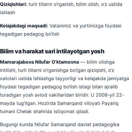
Qiziqishlari:
turli tillarni o‘rganish, bilim olish, o‘z ustida
ishlash
Kelajakdagi maqsadi:
Vatanimiz va yurtimizga foydasi
tegadigan pedagog bo‘lish
Bilim va harakat sari intilayotgan yosh
Mamarajabova Nilufar O‘ktamovna
— bilim olishga
intilishi, turli tillarni o‘rganishga bo‘lgan qiziqishi, o‘z
xatolari ustida ishlashga tayyorligi va kelajakda jamiyatga
foydasi tegadigan pedagog bo‘lish istagi bilan ajralib
turadigan yosh avlod vakillaridan biridir. U 2008-yil 22-
mayda tug‘ilgan. Hozirda Samarqand viloyati Payariq
tumani Chelak shahrida istiqomat qiladi.
Bugungi kunda Nilufar Samarqand davlat pedagogika