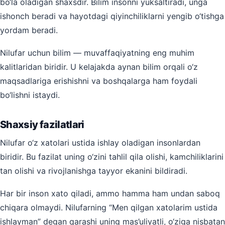
bo‘la oladigan shaxsdir. Bilim insonni yuksaltiradi, unga
ishonch beradi va hayotdagi qiyinchiliklarni yengib o‘tishga
yordam beradi.
Nilufar uchun bilim — muvaffaqiyatning eng muhim
kalitlaridan biridir. U kelajakda aynan bilim orqali o‘z
maqsadlariga erishishni va boshqalarga ham foydali
bo‘lishni istaydi.
Shaxsiy fazilatlari
Nilufar o‘z xatolari ustida ishlay oladigan insonlardan
biridir. Bu fazilat uning o‘zini tahlil qila olishi, kamchiliklarini
tan olishi va rivojlanishga tayyor ekanini bildiradi.
Har bir inson xato qiladi, ammo hamma ham undan saboq
chiqara olmaydi. Nilufarning “Men qilgan xatolarim ustida
ishlayman” degan qarashi uning mas’uliyatli, o‘ziga nisbatan