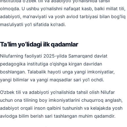
institutida o‘zbek tili va adabiyoti yo‘nalishida tahsil
olmoqda. U ushbu yo‘nalishni nafaqat kasb, balki millat tili,
adabiyoti, ma’naviyati va yosh avlod tarbiyasi bilan bog‘liq
mas’uliyatli yo‘l sifatida ko‘radi.
Ta’lim yo‘lidagi ilk qadamlar
Nilufarning faoliyati 2025-yilda Samarqand davlat
pedagogika institutiga o‘qishga kirgan davridan
boshlangan. Talabalik hayoti unga yangi imkoniyatlar,
yangi bilimlar va yangi maqsadlar sari yo‘l ochdi.
O‘zbek tili va adabiyoti yo‘nalishida tahsil olish Nilufar
uchun ona tilining boy imkoniyatlarini chuqurroq anglash,
adabiyot orqali inson qalbini tushunish va kelajakda yosh
avlodga bilim berish sari tashlangan muhim qadamdir.