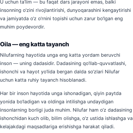
U uchun ta’lim — bu faqat dars jarayoni emas, balki
insonning o‘zini rivojlantirishi, dunyoqarashini kengaytirishi
va jamiyatda o‘z o‘rnini topishi uchun zarur bo‘lgan eng
muhim poydevordir.
Oila — eng katta tayanch
Nilufarning hayotida unga eng katta yordam beruvchi
inson — uning dadasidir. Dadasining qo‘llab-quvvatlashi,
ishonchi va hayot yo‘lida bergan dalda so‘zlari Nilufar
uchun katta ruhiy tayanch hisoblanadi.
Har bir inson hayotida unga ishonadigan, qiyin paytda
yonida bo‘ladigan va oldinga intilishga undaydigan
insonlarning borligi juda muhim. Nilufar ham o‘z dadasining
ishonchidan kuch olib, bilim olishga, o‘z ustida ishlashga va
kelajakdagi maqsadlariga erishishga harakat qiladi.