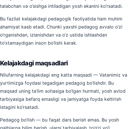
talabchan va o‘sishga intiladigan yosh ekanini ko‘rsatadi.
Bu fazilat kelajakdagi pedagogik faoliyatida ham muhim
ahamiyat kasb etadi. Chunki yaxshi pedagog avvalo o‘zi
o‘rganishdan, izlanishdan va o‘z ustida ishlashdan
to‘xtamaydigan inson bo‘lishi kerak.
Kelajakdagi maqsadlari
Nilufarning kelajakdagi eng katta maqsadi — Vatanimiz va
yurtimizga foydasi tegadigan pedagog bo‘lishdir. Bu
maqsad uning ta’lim sohasiga bo‘lgan hurmati, yosh avlod
tarbiyasiga befarq emasligi va jamiyatga foyda keltirish
istagini ko‘rsatadi.
Pedagog bo‘lish — bu faqat dars berish emas. Bu yosh
qalblarga bilim berish, ularni tarbiyalash, to‘g‘ri yo‘l