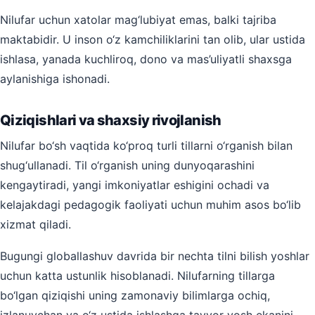
Nilufar uchun xatolar mag‘lubiyat emas, balki tajriba
maktabidir. U inson o‘z kamchiliklarini tan olib, ular ustida
ishlasa, yanada kuchliroq, dono va mas’uliyatli shaxsga
aylanishiga ishonadi.
Qiziqishlari va shaxsiy rivojlanish
Nilufar bo‘sh vaqtida ko‘proq turli tillarni o‘rganish bilan
shug‘ullanadi. Til o‘rganish uning dunyoqarashini
kengaytiradi, yangi imkoniyatlar eshigini ochadi va
kelajakdagi pedagogik faoliyati uchun muhim asos bo‘lib
xizmat qiladi.
Bugungi globallashuv davrida bir nechta tilni bilish yoshlar
uchun katta ustunlik hisoblanadi. Nilufarning tillarga
bo‘lgan qiziqishi uning zamonaviy bilimlarga ochiq,