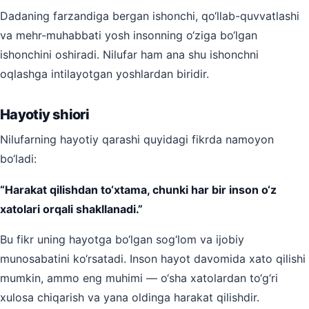
Dadaning farzandiga bergan ishonchi, qo‘llab-quvvatlashi
va mehr-muhabbati yosh insonning o‘ziga bo‘lgan
ishonchini oshiradi. Nilufar ham ana shu ishonchni
oqlashga intilayotgan yoshlardan biridir.
Hayotiy shiori
Nilufarning hayotiy qarashi quyidagi fikrda namoyon
bo‘ladi:
“Harakat qilishdan to‘xtama, chunki har bir inson o‘z
xatolari orqali shakllanadi.”
Bu fikr uning hayotga bo‘lgan sog‘lom va ijobiy
munosabatini ko‘rsatadi. Inson hayot davomida xato qilishi
mumkin, ammo eng muhimi — o‘sha xatolardan to‘g‘ri
xulosa chiqarish va yana oldinga harakat qilishdir.