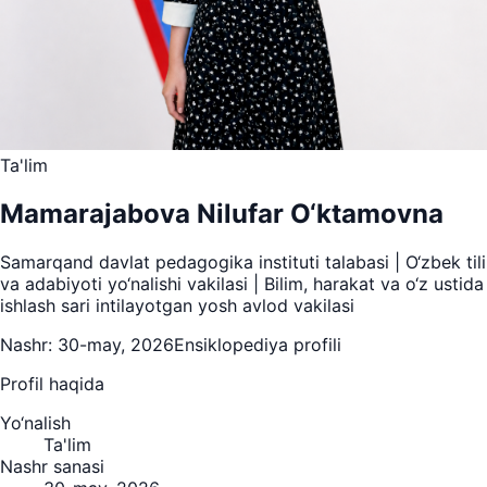
Ta'lim
Mamarajabova Nilufar O‘ktamovna
Samarqand davlat pedagogika instituti talabasi | O‘zbek tili
va adabiyoti yo‘nalishi vakilasi | Bilim, harakat va o‘z ustida
ishlash sari intilayotgan yosh avlod vakilasi
Nashr:
30-may, 2026
Ensiklopediya profili
Profil haqida
Yo‘nalish
Ta'lim
Nashr sanasi