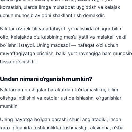
ko‘rsatish, ularda ilmga muhabbat uyg‘otish va kelajak
uchun munosib avlodni shakllantirish demakdir.
Nilufar o‘zbek tili va adabiyoti yo‘nalishida chuqur bilim
olib, kelajakda o‘z kasbining mas’uliyatli va malakali vakili
bo‘lishni istaydi. Uning maqsadi — nafaqat o‘zi uchun
muvaffaqiyatga erishish, balki yurt ravnaqiga ham munosib
hissa qo‘shishdir.
Undan nimani o‘rganish mumkin?
Nilufardan boshqalar harakatdan to‘xtamaslikni, bilim
olishga intilishni va xatolar ustida ishlashni o‘rganishlari
mumkin.
Uning hayotga bo‘lgan qarashi shuni anglatadiki, inson
xato qilganida tushkunlikka tushmasligi, aksincha, o‘sha