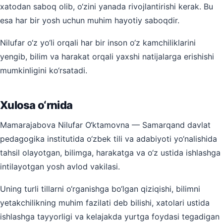
xatodan saboq olib, o‘zini yanada rivojlantirishi kerak. Bu
esa har bir yosh uchun muhim hayotiy saboqdir.
Nilufar o‘z yo‘li orqali har bir inson o‘z kamchiliklarini
yengib, bilim va harakat orqali yaxshi natijalarga erishishi
mumkinligini ko‘rsatadi.
Xulosa o‘rnida
Mamarajabova Nilufar O‘ktamovna — Samarqand davlat
pedagogika institutida o‘zbek tili va adabiyoti yo‘nalishida
tahsil olayotgan, bilimga, harakatga va o‘z ustida ishlashga
intilayotgan yosh avlod vakilasi.
Uning turli tillarni o‘rganishga bo‘lgan qiziqishi, bilimni
yetakchilikning muhim fazilati deb bilishi, xatolari ustida
ishlashga tayyorligi va kelajakda yurtga foydasi tegadigan