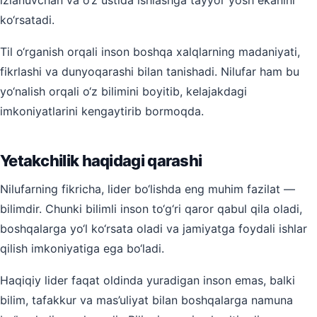
izlanuvchan va o‘z ustida ishlashga tayyor yosh ekanini
ko‘rsatadi.
Til o‘rganish orqali inson boshqa xalqlarning madaniyati,
fikrlashi va dunyoqarashi bilan tanishadi. Nilufar ham bu
yo‘nalish orqali o‘z bilimini boyitib, kelajakdagi
imkoniyatlarini kengaytirib bormoqda.
Yetakchilik haqidagi qarashi
Nilufarning fikricha, lider bo‘lishda eng muhim fazilat —
bilimdir. Chunki bilimli inson to‘g‘ri qaror qabul qila oladi,
boshqalarga yo‘l ko‘rsata oladi va jamiyatga foydali ishlar
qilish imkoniyatiga ega bo‘ladi.
Haqiqiy lider faqat oldinda yuradigan inson emas, balki
bilim, tafakkur va mas’uliyat bilan boshqalarga namuna