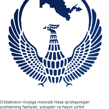
O‘zbekiston rivojiga munosib hissa qo‘shayotgan
yoshlarning faoliyati, yutuqlari va hayot yo‘lini