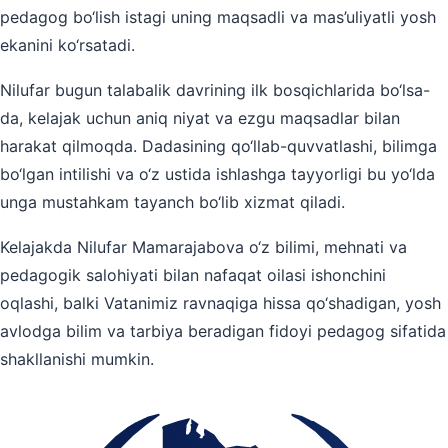
pedagog bo‘lish istagi uning maqsadli va mas’uliyatli yosh
ekanini ko‘rsatadi.
Nilufar bugun talabalik davrining ilk bosqichlarida bo‘lsa-
da, kelajak uchun aniq niyat va ezgu maqsadlar bilan
harakat qilmoqda. Dadasining qo‘llab-quvvatlashi, bilimga
bo‘lgan intilishi va o‘z ustida ishlashga tayyorligi bu yo‘lda
unga mustahkam tayanch bo‘lib xizmat qiladi.
Kelajakda Nilufar Mamarajabova o‘z bilimi, mehnati va
pedagogik salohiyati bilan nafaqat oilasi ishonchini
oqlashi, balki Vatanimiz ravnaqiga hissa qo‘shadigan, yosh
avlodga bilim va tarbiya beradigan fidoyi pedagog sifatida
shakllanishi mumkin.