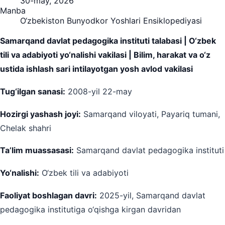
30-may, 2026
Manba
O‘zbekiston Bunyodkor Yoshlari Ensiklopediyasi
Samarqand davlat pedagogika instituti talabasi | O‘zbek
tili va adabiyoti yo‘nalishi vakilasi | Bilim, harakat va o‘z
ustida ishlash sari intilayotgan yosh avlod vakilasi
Tug‘ilgan sanasi:
2008-yil 22-may
Hozirgi yashash joyi:
Samarqand viloyati, Payariq tumani,
Chelak shahri
Ta’lim muassasasi:
Samarqand davlat pedagogika instituti
Yo‘nalishi:
O‘zbek tili va adabiyoti
Faoliyat boshlagan davri:
2025-yil, Samarqand davlat
pedagogika institutiga o‘qishga kirgan davridan