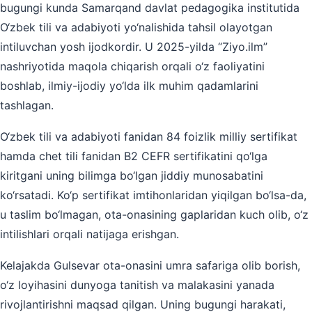
bugungi kunda Samarqand davlat pedagogika institutida
O‘zbek tili va adabiyoti yo‘nalishida tahsil olayotgan
intiluvchan yosh ijodkordir. U 2025-yilda “Ziyo.ilm”
nashriyotida maqola chiqarish orqali o‘z faoliyatini
boshlab, ilmiy-ijodiy yo‘lda ilk muhim qadamlarini
tashlagan.
O‘zbek tili va adabiyoti fanidan 84 foizlik milliy sertifikat
hamda chet tili fanidan B2 CEFR sertifikatini qo‘lga
kiritgani uning bilimga bo‘lgan jiddiy munosabatini
ko‘rsatadi. Ko‘p sertifikat imtihonlaridan yiqilgan bo‘lsa-da,
u taslim bo‘lmagan, ota-onasining gaplaridan kuch olib, o‘z
intilishlari orqali natijaga erishgan.
Kelajakda Gulsevar ota-onasini umra safariga olib borish,
o‘z loyihasini dunyoga tanitish va malakasini yanada
rivojlantirishni maqsad qilgan. Uning bugungi harakati,