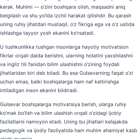
kerak. Muhimi — o‘zini boshqara olish, maqsadni aniq
belgilash va shu yo‘lda izchil harakat qilishdir. Bu qarash
uning ruhiy jihatdan mustaqil, o‘z fikriga ega va o‘z ustida
ishlashga tayyor yosh ekanini ko‘rsatadi.
U tushkunlikka tushgan insonlarga hayotiy motivatsion
fikrlar orqali dalda berishni, ularning holatini yaxshilashni
va ingliz tili fanidan bilim ulashishni o‘zining foydali
jihatlaridan biri deb biladi. Bu esa Gulsevarning faqat o‘zi
uchun emas, balki boshqalarga ham naf keltirishga
intiladigan inson ekanini bildiradi.
Gulsevar boshqalarga motivatsiya berish, ularga ruhiy
ko‘mak bo‘lish va bilim ulashish orqali o‘zidagi ijobiy
fazilatlarni namoyon etadi. Uning bu jihatlari kelajakda
pedagogik va ijodiy faoliyatida ham muhim ahamiyat kasb
etishi mumkin.