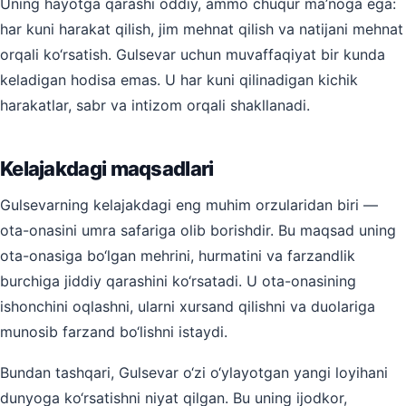
Uning hayotga qarashi oddiy, ammo chuqur ma’noga ega:
har kuni harakat qilish, jim mehnat qilish va natijani mehnat
orqali ko‘rsatish. Gulsevar uchun muvaffaqiyat bir kunda
keladigan hodisa emas. U har kuni qilinadigan kichik
harakatlar, sabr va intizom orqali shakllanadi.
Kelajakdagi maqsadlari
Gulsevarning kelajakdagi eng muhim orzularidan biri —
ota-onasini umra safariga olib borishdir. Bu maqsad uning
ota-onasiga bo‘lgan mehrini, hurmatini va farzandlik
burchiga jiddiy qarashini ko‘rsatadi. U ota-onasining
ishonchini oqlashni, ularni xursand qilishni va duolariga
munosib farzand bo‘lishni istaydi.
Bundan tashqari, Gulsevar o‘zi o‘ylayotgan yangi loyihani
dunyoga ko‘rsatishni niyat qilgan. Bu uning ijodkor,