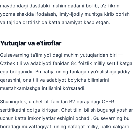
maydondagi dastlabki muhim qadami bo‘lib, o‘z fikrini
yozma shaklda ifodalash, ilmiy-ijodiy muhitga kirib borish
va tajriba orttirishida katta ahamiyat kasb etgan.
Yutuqlar va e’tiroflar
Gulsevarning ta’lim yo‘lidagi muhim yutuqlaridan biri —
O‘zbek tili va adabiyoti fanidan 84 foizlik milliy sertifikatga
ega bo‘lganidir. Bu natija uning tanlagan yo‘nalishiga jiddiy
qarashini, ona tili va adabiyot bo‘yicha bilimlarini
mustahkamlashga intilishini ko‘rsatadi.
Shuningdek, u chet tili fanidan B2 darajadagi CEFR
sertifikatini qo‘lga kiritgan. Chet tilini bilish bugungi yoshlar
uchun katta imkoniyatlar eshigini ochadi. Gulsevarning bu
boradagi muvaffaqiyati uning nafaqat milliy, balki xalqaro