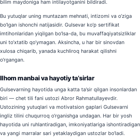
bilim maydoniga ham intilayotganini bildiradi.
Bu yutuqlar uning muntazam mehnati, intizomi va o‘ziga
bo‘lgan ishonchi natijasidir. Gulsevar ko‘p sertifikat
imtihonlaridan yiqilgan bo‘lsa-da, bu muvaffaqiyatsizliklar
uni to‘xtatib qo‘ymagan. Aksincha, u har bir sinovdan
xulosa chiqarib, yanada kuchliroq harakat qilishni
o‘rgangan.
Ilhom manbai va hayotiy ta’sirlar
Gulsevarning hayotida unga katta ta’sir qilgan insonlardan
biri — chet tili fani ustozi Abror Rahmatullayevdir.
Ustozining yutuqlari va motivatsion gaplari Gulsevarni
ingliz tilini chuqurroq o‘rganishga undagan. Har bir yosh
hayotida uni ruhlantiradigan, imkoniyatlariga ishontiradigan
va yangi marralar sari yetaklaydigan ustozlar bo‘ladi.