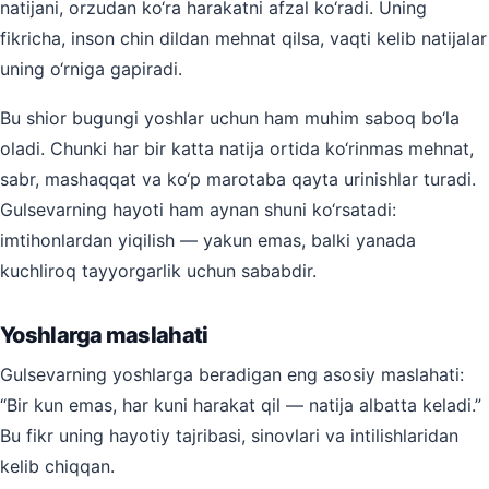
natijani, orzudan ko‘ra harakatni afzal ko‘radi. Uning
fikricha, inson chin dildan mehnat qilsa, vaqti kelib natijalar
uning o‘rniga gapiradi.
Bu shior bugungi yoshlar uchun ham muhim saboq bo‘la
oladi. Chunki har bir katta natija ortida ko‘rinmas mehnat,
sabr, mashaqqat va ko‘p marotaba qayta urinishlar turadi.
Gulsevarning hayoti ham aynan shuni ko‘rsatadi:
imtihonlardan yiqilish — yakun emas, balki yanada
kuchliroq tayyorgarlik uchun sababdir.
Yoshlarga maslahati
Gulsevarning yoshlarga beradigan eng asosiy maslahati:
“Bir kun emas, har kuni harakat qil — natija albatta keladi.”
Bu fikr uning hayotiy tajribasi, sinovlari va intilishlaridan
kelib chiqqan.