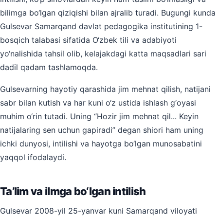
bilimga bo‘lgan qiziqishi bilan ajralib turadi. Bugungi kunda
Gulsevar Samarqand davlat pedagogika institutining 1-
bosqich talabasi sifatida O‘zbek tili va adabiyoti
yo‘nalishida tahsil olib, kelajakdagi katta maqsadlari sari
dadil qadam tashlamoqda.
Gulsevarning hayotiy qarashida jim mehnat qilish, natijani
sabr bilan kutish va har kuni o‘z ustida ishlash g‘oyasi
muhim o‘rin tutadi. Uning “Hozir jim mehnat qil... Keyin
natijalaring sen uchun gapiradi” degan shiori ham uning
ichki dunyosi, intilishi va hayotga bo‘lgan munosabatini
yaqqol ifodalaydi.
Ta’lim va ilmga bo‘lgan intilish
Gulsevar 2008-yil 25-yanvar kuni Samarqand viloyati