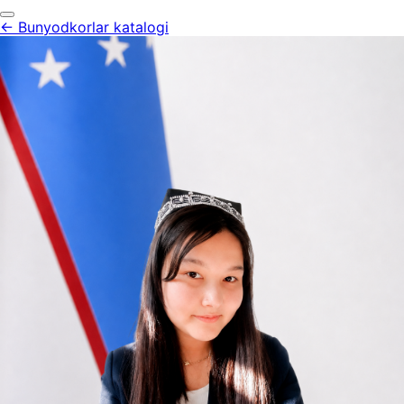
← Bunyodkorlar katalogi