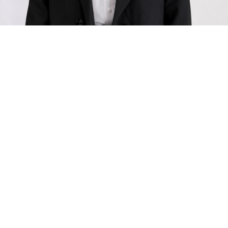
siyosat
Jalilova Shaxlo Javlon qizi
8-avgust, 2026
→