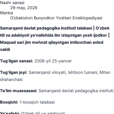
Nashr sanasi
29-may, 2026
Manba
O‘zbekiston Bunyodkor Yoshlari Ensiklopediyasi
Samarqand davlat pedagogika instituti talabasi | O‘zbek
tili va adabiyoti yo‘nalishida ilm izlayotgan yosh ijodkor |
Maqsad sari jim mehnat qilayotgan intiluvchan avlod
vakili
Tug‘ilgan sanasi:
2008-yil 25-yanvar
Tug‘ilgan joyi:
Samarqand viloyati, Ishtixon tumani, Mitan
shaharchasi
Ta’lim muassasasi:
Samarqand davlat pedagogika instituti
Bosqichi:
1-bosqich talabasi
Yo‘nalishi:
O‘zbek tili va adabiyoti