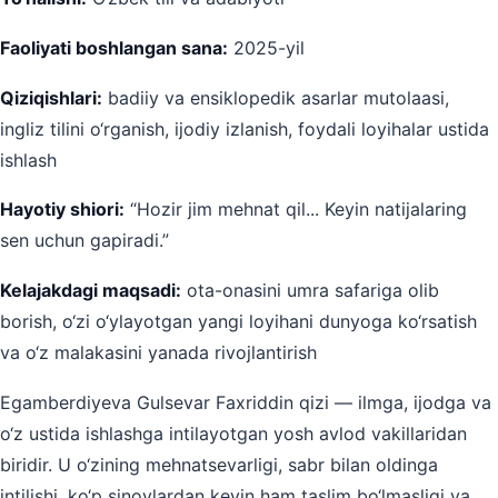
Faoliyati boshlangan sana:
2025-yil
Qiziqishlari:
badiiy va ensiklopedik asarlar mutolaasi,
ingliz tilini o‘rganish, ijodiy izlanish, foydali loyihalar ustida
ishlash
Hayotiy shiori:
“Hozir jim mehnat qil... Keyin natijalaring
sen uchun gapiradi.”
Kelajakdagi maqsadi:
ota-onasini umra safariga olib
borish, o‘zi o‘ylayotgan yangi loyihani dunyoga ko‘rsatish
va o‘z malakasini yanada rivojlantirish
Egamberdiyeva Gulsevar Faxriddin qizi — ilmga, ijodga va
o‘z ustida ishlashga intilayotgan yosh avlod vakillaridan
biridir. U o‘zining mehnatsevarligi, sabr bilan oldinga
intilishi, ko‘p sinovlardan keyin ham taslim bo‘lmasligi va