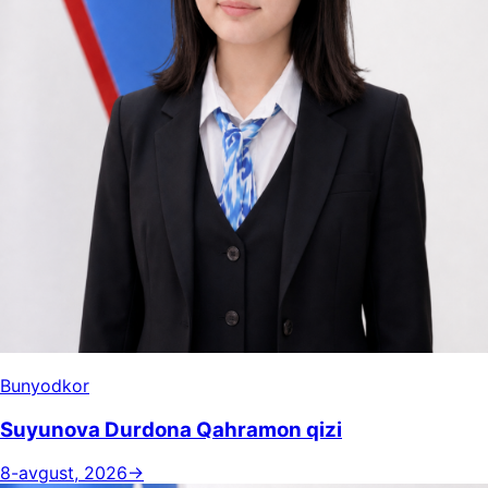
Bunyodkor
Suyunova Durdona Qahramon qizi
8-avgust, 2026
→