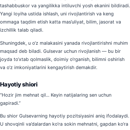
tashabbuskor va yangilikka intiluvchi yosh ekanini bildiradi.
Yangi loyiha ustida ishlash, uni rivojlantirish va keng
ommaga taqdim etish katta mas’uliyat, bilim, jasorat va
izchillik talab qiladi.
Shuningdek, u o‘z malakasini yanada rivojlantirishni muhim
maqsad deb biladi. Gulsevar uchun rivojlanish — bu bir
joyda to‘xtab qolmaslik, doimiy o‘rganish, bilimni oshirish
va o‘z imkoniyatlarini kengaytirish demakdir.
Hayotiy shiori
“Hozir jim mehnat qil... Keyin natijalaring sen uchun
gapiradi.”
Bu shior Gulsevarning hayotiy pozitsiyasini aniq ifodalaydi.
U shovqinli va’dalardan ko‘ra sokin mehnatni, gapdan ko‘ra