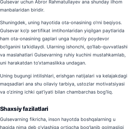
Gulsevar uchun Abror Rahmatullayev ana shunday ilhom
manbalaridan biridir.
Shuningdek, uning hayotida ota-onasining o‘rni beqiyos.
Gulsevar ko‘p sertifikat imtihonlaridan yiqilgan paytlarida
ham ota-onasining gaplari unga hayotiy poydevor
bo‘lganini ta’kidlaydi. Ularning ishonchi, qo‘llab-quvvatlashi
va maslahatlari Gulsevarning ruhiy kuchini mustahkamlab,
uni harakatdan to‘xtamaslikka undagan.
Uning bugungi intilishlari, erishgan natijalari va kelajakdagi
maqsadlari ana shu oilaviy tarbiya, ustozlar motivatsiyasi
va o‘zining ichki qat’iyati bilan chambarchas bog‘liq.
Shaxsiy fazilatlari
Gulsevarning fikricha, inson hayotda boshqalarning u
haqida nima deb o‘ylashiga ortiqcha bog‘lanib qolmasligi