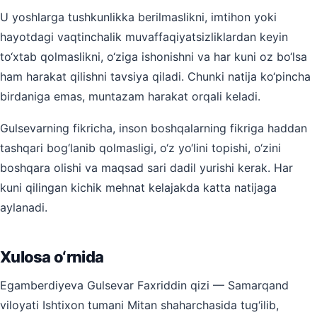
U yoshlarga tushkunlikka berilmaslikni, imtihon yoki
hayotdagi vaqtinchalik muvaffaqiyatsizliklardan keyin
to‘xtab qolmaslikni, o‘ziga ishonishni va har kuni oz bo‘lsa
ham harakat qilishni tavsiya qiladi. Chunki natija ko‘pincha
birdaniga emas, muntazam harakat orqali keladi.
Gulsevarning fikricha, inson boshqalarning fikriga haddan
tashqari bog‘lanib qolmasligi, o‘z yo‘lini topishi, o‘zini
boshqara olishi va maqsad sari dadil yurishi kerak. Har
kuni qilingan kichik mehnat kelajakda katta natijaga
aylanadi.
Xulosa o‘rnida
Egamberdiyeva Gulsevar Faxriddin qizi — Samarqand
viloyati Ishtixon tumani Mitan shaharchasida tug‘ilib,