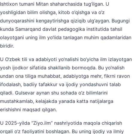
Ishtixon tumani Mitan shaharchasida tug‘ilgan. U
yoshligidan bilim olishga, kitob o‘qishga va o‘z
dunyoqarashini kengaytirishga qiziqib ulg‘aygan. Bugungi
kunda Samarqand davlat pedagogika institutida tahsil
olayotgani uning ilm yo‘lida tanlagan muhim qadamlaridan
biridir.
U O‘zbek tili va adabiyoti yo‘nalishi bo‘yicha ilm izlayotgan
yosh ijodkor sifatida shakllanib bormoqda. Bu yo‘nalish
undan ona tiliga muhabbat, adabiyotga mehr, fikrni ravon
ifodalash, badiiy tafakkur va ijodiy yondashuvni talab
qiladi. Gulsevar aynan shu sohada o‘z bilimlarini
mustahkamlab, kelajakda yanada katta natijalarga
erishishni maqsad qilgan.
U 2025-yilda “Ziyo.ilm” nashriyotida maqola chiqarish
orqali o‘z faoliyatini boshlagan. Bu uning ijodiy va ilmiy