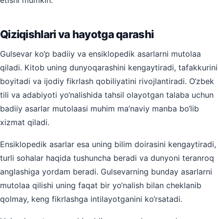
Qiziqishlari va hayotga qarashi
Gulsevar ko‘p badiiy va ensiklopedik asarlarni mutolaa
qiladi. Kitob uning dunyoqarashini kengaytiradi, tafakkurini
boyitadi va ijodiy fikrlash qobiliyatini rivojlantiradi. O‘zbek
tili va adabiyoti yo‘nalishida tahsil olayotgan talaba uchun
badiiy asarlar mutolaasi muhim ma’naviy manba bo‘lib
xizmat qiladi.
Ensiklopedik asarlar esa uning bilim doirasini kengaytiradi,
turli sohalar haqida tushuncha beradi va dunyoni teranroq
anglashiga yordam beradi. Gulsevarning bunday asarlarni
mutolaa qilishi uning faqat bir yo‘nalish bilan cheklanib
qolmay, keng fikrlashga intilayotganini ko‘rsatadi.