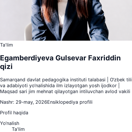
Ta'lim
Egamberdiyeva Gulsevar Faxriddin
qizi
Samarqand davlat pedagogika instituti talabasi | O‘zbek tili
va adabiyoti yo‘nalishida ilm izlayotgan yosh ijodkor |
Maqsad sari jim mehnat qilayotgan intiluvchan avlod vakili
Nashr:
29-may, 2026
Ensiklopediya profili
Profil haqida
Yo‘nalish
Ta'lim